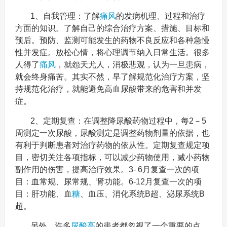
1、自我管理：了解
痛风
的发病机理、过程和治疗
方面的知识。了解自己的综合治疗方案、措施、目标和
预后。预防、监测可能发生的药物不良反应和各种急慢
性并发症。放松心情，将心理调节纳入日常生活。很多
人得了
痛风
，就怨天尤人，消极悲观，认为一旦患病，
就会终身痛苦。其实不然，早了解规范化治疗方案，坚
持规范化治疗，就能避免高血尿酸带来的危害和并发
症。
2、定期复查：在调整降尿酸药物过程中，每2－5
周测定一次尿酸，尿酸测定是调整药物剂量的依据，也
有利于判断患者对治疗药物的依从性。定期复查规定项
目，密切关注各项指标，可以减少药物使用，减小药物
副作用的伤害，提高治疗效果。3- 6月复查一次的项
目：血常规、尿常规、肾功能。6-12月复查一次的项
目：肝功能、血
糖
、血压、消化系统B超、泌尿系统B
超。
另外，许多
尿酸高
的患者都忽视了一个重要的点，