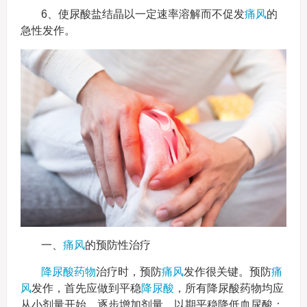
6、使尿酸盐结晶以一定速率溶解而不促发
痛风
的
急性发作。
一、
痛风
的预防性治疗
降尿酸药物
治疗时，预防
痛风
发作很关键。预防
痛
风
发作，首先应做到平稳
降尿酸
，所有降尿酸药物均应
从小剂量开始，逐步增加剂量，以期平稳降低血尿酸；