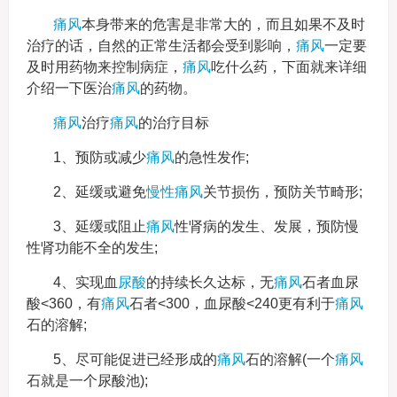
痛风
本身带来的危害是非常大的，而且如果不及时
治疗的话，自然的正常生活都会受到影响，
痛风
一定要
及时用药物来控制病症，
痛风
吃什么药，下面就来详细
介绍一下医治
痛风
的药物。
痛风
治疗
痛风
的治疗目标
1、预防或减少
痛风
的急性发作;
2、延缓或避免
慢性
痛风
关节损伤，预防关节畸形;
3、延缓或阻止
痛风
性肾病的发生、发展，预防慢
性肾功能不全的发生;
4、实现血
尿酸
的持续长久达标，无
痛风
石者血尿
酸<360，有
痛风
石者<300，血尿酸<240更有利于
痛风
石的溶解;
5、尽可能促进已经形成的
痛风
石的溶解(一个
痛风
石就是一个尿酸池);