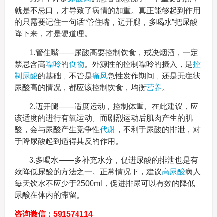
就是不忌口，才导致了病情的加重。真正能够起到作用
的只需要记住一句话“管住嘴，迈开腿，多喝水”把尿酸
降下来，才是硬道理。
1.管住嘴——尿酸高要控制饮食，戒决烟酒，一定
禁忌含高
嘌呤
的
食物
。外源性的控制嘌呤的摄入，是
控
制尿酸
的基础，不管是
痛风
急性发作期间，还是无症状
尿酸高的情况，都应该控制饮食，均衡
营养
。
2.迈开腿——适度运动，控制体重。在此建议，应
该适度的进行有氧运动。而剧烈运动后肌肉产生的肌
酸，会与尿酸产生竞争性
代谢
，不利于尿酸的排泄，对
于降尿酸起到适得其反的作用。
3.多喝水——多补充水分，促进尿酸的排泄也是有
效降低尿酸的方法之一。正常情况下，建议
高尿酸
病人
每天饮水不应少于2500ml，促进排尿可以有效的降低
尿酸在体内的滞留。
咨询微信：591574114