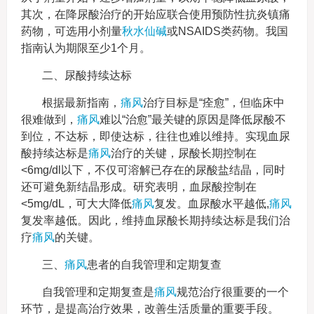
其次，在降尿酸治疗的开始应联合使用预防性抗炎镇痛
药物，可选用小剂量
秋水仙碱
或NSAIDS类药物。我国
指南认为期限至少1个月。
二、尿酸持续达标
根据最新指南，
痛风
治疗目标是“痊愈”，但临床中
很难做到，
痛风
难以“治愈”最关键的原因是降低尿酸不
到位，不达标，即使达标，往往也难以维持。实现血尿
酸持续达标是
痛风
治疗的关键，尿酸长期控制在
<6mg/dl以下，不仅可溶解已存在的尿酸盐结晶，同时
还可避免新结晶形成。研究表明，血尿酸控制在
<5mg/dL，可大大降低
痛风
复发。血尿酸水平越低,
痛风
复发率越低。因此，维持血尿酸长期持续达标是我们治
疗
痛风
的关键。
三、
痛风
患者的自我管理和定期复查
自我管理和定期复查是
痛风
规范治疗很重要的一个
环节，是提高治疗效果，改善生活质量的重要手段。