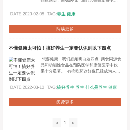
搞点预防；而极病很严重的人往往是要求比
较高的：唉症吃多久能好，瘫痪吃多久能起
来，多久能见效果？可见，很多身体没出现
DATE:2023-02-08
TAG:
养生
健康
过重大问题...
阅读更多
不懂健康太可怕！搞好养生一定要认识到以下四点
想要健康，我们必须明白这四点 药食同源食
品和功能性食品在预防医学和康复医学中效
果十分显著。 有病吃药这好像已经成为人们
根深蒂固的观念，有病到医院开药也是很普
遍的现象...
DATE:2022-03-19
TAG:
搞好养生
养生
什么是养生
健康
阅读更多
‹‹
1
››