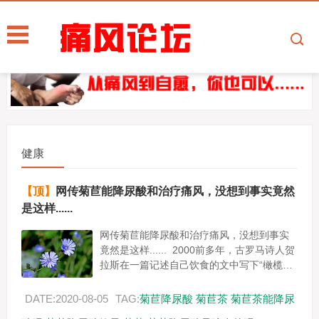
健康
【顶】
网传菊苣能降尿酸和治疗痛风，没想到事实竟然
是这样......
网传菊苣能降尿酸和治疗痛风，没想到事实
竟然是这样...... 2000前多年，古罗马诗人贺
拉斯在一篇记述自己饮食的文中写下“橄榄、
菊苣及冬葵是我的粮食。” 2005年联合国粮
食...
DATE:2020-08-05
TAG:
菊苣降尿酸
菊苣茶
菊苣茶能降尿