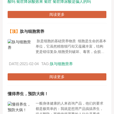
酸吗
菊苣降尿酸效果
菊苣
菊苣降尿酸是骗人的吗
阅读更多
【顶】
肽与细胞营养
肽是细胞的基础营养物质 细胞是生命的基本
单位，它虽然精致细巧却又蕴藏丰富，结构
更是错综复杂,细胞受到破坏、毒害，会损害
健康，引发各种疾病。现代我们只生一种病
就是--------...
DATE:2021-02-04
TAG:
肽与细胞营养
阅读更多
懂得养生，预防大病！
一般身体健康的人来咨询产品，他们的要求
都是极简单的：我就是想用产品搞搞养生，