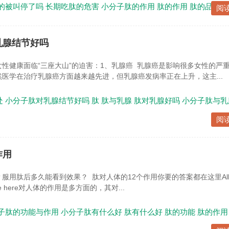
的被叫停了吗
长期吃肽的危害
小分子肽的作用
肽的作用
肽的品牌
阅
乳腺结节好吗
性健康面临“三座大山”的迫害：1、乳腺癌 乳腺癌是影响很多女性的严
医学在治疗乳腺癌方面越来越先进，但乳腺癌发病率正在上升，这主...
处
小分子肽对乳腺结节好吗
肽
肽与乳腺
肽对乳腺好吗
小分子肽与乳
阅
作用
服用肽后多久能看到效果？ 肽对人体的12个作用你要的答案都在这里All 
t are here对人体的作用是多方面的，其对...
子肽的功能与作用
小分子肽有什么好
肽有什么好
肽的功能
肽的作用