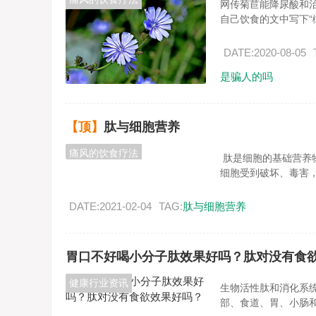
网传菊苣能降尿酸和治疗
自己饮食的文中写下“橄
DATE:2020-08-05
是骗人的吗
【顶】
肽与细胞营养
痛风的饮食疗法
肽是细胞的基础营养
细胞受到破坏、毒害，会
DATE:2021-02-04
TAG:
肽与细胞营养
胃口不好喝小分子肽效果好吗？肽对没有食
健康行业资讯
生物活性肽和消化系
部、食道、胃、小肠和