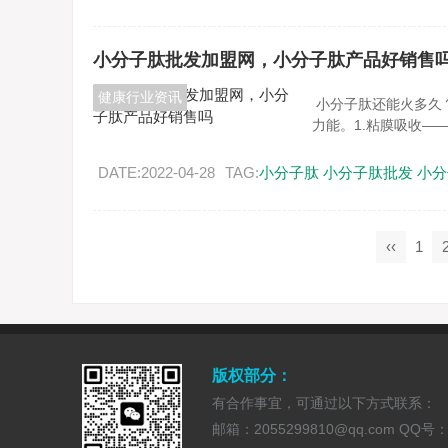
小分子肽批发加盟网，小分子肽产品好销售
健康行业资讯
小分子肽还能火多久
力能。1.粘膜吸收—
DATE:2022-04-28
TAG:
小分子肽
小分子肽批发
小分
‹‹
1
版权部分：
有合作事宜，可通过以下方式联系：
邮箱：2055299810@qq.com QQ号：20