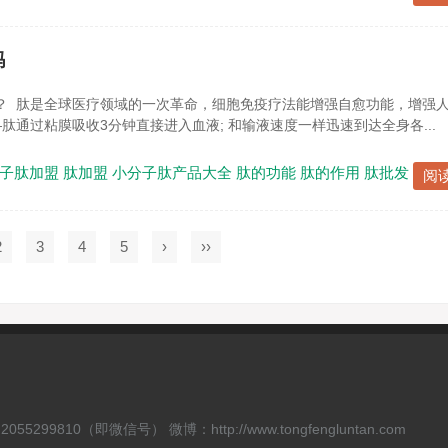
吗
？ 肽是全球医疗领域的一次革命，细胞免疫疗法能增强自愈功能，增强
—肽通过粘膜吸收3分钟直接进入血液; 和输液速度一样迅速到达全身各...
子肽加盟
肽加盟
小分子肽产品大全
肽的功能
肽的作用
肽批发
阅
2
3
4
5
›
››
55299810（即微信号） 微博：http://www.tongfengluntan.com