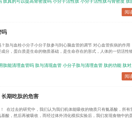
吗
肽真的可以提高骨密度吗
小分子活性肽
小分子活性肽与骨密度
肽
阅
管吗
吗？肽与血栓小分子小分子肽参与到心脑血管的调节 对心血管疾病的作用
成分，蛋白质是生命的物质基础，是生命存在的形式，人体的一切活性物质
用肽能清理血管吗
肽与清现血管
小分子肽与清理血管
肽的功能
肽对
阅
，长期吃肽的危害
来！ 在过去的研究中，我们认为我们机体能吸收的物质只有氨基酸，所有
氨基酸，然后再被吸收，而经过体外消化模拟实验后，我们发现食物中的