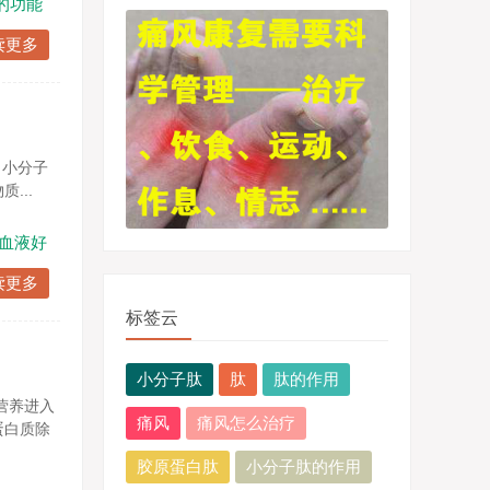
的功能
读更多
 小分子
...
血液好
读更多
标签云
小分子肽
肽
肽的作用
营养进入
痛风
痛风怎么治疗
蛋白质除
胶原蛋白肽
小分子肽的作用