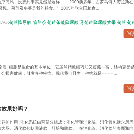
痛风，没想到事实竟然是这样...... 2000前多年，古罗马诗人贺拉斯
榄、菊苣及冬葵是我的粮食。” 2005年联合国粮食...
TAG:
菊苣降尿酸
菊苣茶
菊苣茶能降尿酸吗
菊苣降尿酸效果
菊苣
菊
阅
物质 细胞是生命的基本单位，它虽然精致细巧却又蕴藏丰富，结构更是错
损害健康，引发各种疾病。现代我们只生一种病就是--------...
阅
欲效果好吗？
统养护作用 消化系统由两部分组成：消化管和消化腺。消化管包括众所周
大肠。消化腺包括唾液腺、肝脏和胰腺。 在消化管、消化腺的表面和内部.