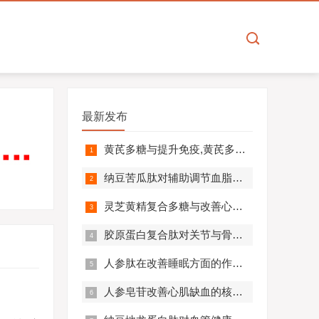
最新发布
黄芪多糖与提升免疫,黄芪多糖对免疫相关疾病营养干预价值分析！
纳豆苦瓜肽对辅助调节血脂血压的作用机制,应用效果如何？
灵芝黄精复合多糖与改善心肺功能的机制及临床应用分析
胶原蛋白复合肽对关节与骨骼的作用,胶原蛋白复合肽效果怎么样?
人参肽在改善睡眠方面的作用机制及应用分析
人参皂苷改善心肌缺血的核心机制,应用效果怎么样？