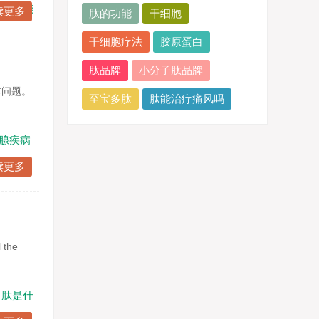
肽的功能
读更多
肽的功能
干细胞
干细胞疗法
胶原蛋白
肽品牌
小分子肽品牌
重问题。
至宝多肽
肽能治疗痛风吗
腺疾病
读更多
the
肽是什