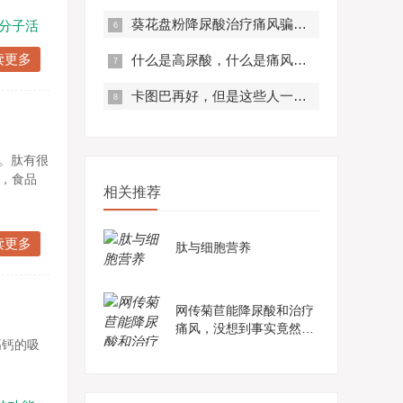
葵花盘粉降尿酸治疗痛风骗局？真实曝光，赶紧来看！
分子活
读更多
什么是高尿酸，什么是痛风？痛风有什么症状？
卡图巴再好，但是这些人一定不要服用！
。肽有很
，食品
相关推荐
读更多
肽与细胞营养
网传菊苣能降尿酸和治疗
痛风，没想到事实竟然是
高钙的吸
这样......