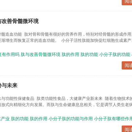
阅
与改善骨髓微环境
骨髓造血功能 肽对骨和骨髓有很好的营养作用，特别对经骨髓的形成作用
渐增生而恢复正常的造血功能。 小分子活性肽能加快促红细胞生成素产..
复有作用吗
肽与改善骨髓微环境
肽的作用
肽的功能
小分子肽的功能
阅
势与未来
肽与功能性保健食品 肽类功能性食品，大健康产业新未来 随着生物技术
放式向精细化方向发展。而肽与生命健康息息相关，它是调节人类生老病.
肽产业
肽的功能
肽的作用
小分子肽的功能与作用
小分子肽有哪些作
阅