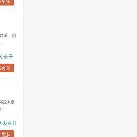
读更多
显著，能
.
小分子
读更多
的高速发
..
用
肽是什
读更多