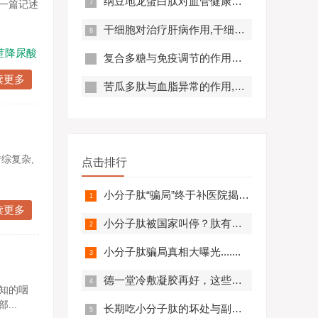
纳豆地龙蛋白肽对血管健康的好处,纳豆地龙蛋白肽对预防心脑血管疾病有帮助吗？
在一篇记述
干细胞对治疗肝病作用,干细胞对肝硬化有作用吗?
苣降尿酸
复合多糖与免疫调节的作用原理及优势分析
读更多
苦瓜多肽与血脂异常的作用,苦瓜多肽调节脂代谢效果好吗？
综复杂,
点击排行
小分子肽“骗局”终于补医院揭开，结果太可怕.........
读更多
小分子肽被国家叫停？肽有副作用？必看！
小分子肽骗局真相大曝光.......
德一堂冷敷凝胶再好，这些人一定不要用！还有些人必须..........
知的咽
..
长期吃小分子肽的坏处与副作用，肽与蛋白质的区别