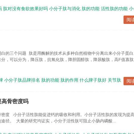
吗
肽对没有食欲效果好吗
小分子肽与消化
肽的功能
活性肽的功能
小
阅
明白的三个问题 肽是用酶解的技术从多种自然植物中分离出来小分子蛋白
来分，可以分为，降压肽，抗氧化肽，降胆固醇肽，降尿酸肽，高F值寡肽
牌
小分子肽品牌排名
肽的功能
肽的作用
什么牌子肽好
关节肽
阅
提高骨密度吗
骨密度 小分子活性肽能促进钙的吸收和利用。小分子活性肽的发现为提
途径。 大量的研究均证实，小分子活性肽可阻止小肠内磷酸...