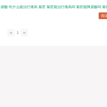
降尿酸
吃什么能治疗痛风
菊苣
菊苣能治疗痛风吗
菊苣能降尿酸吗
菊
阅
‹‹
1
››