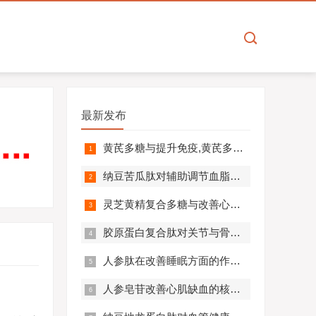
最新发布
黄芪多糖与提升免疫,黄芪多糖对免疫相关疾病营养干预价值分析！
纳豆苦瓜肽对辅助调节血脂血压的作用机制,应用效果如何？
灵芝黄精复合多糖与改善心肺功能的机制及临床应用分析
胶原蛋白复合肽对关节与骨骼的作用,胶原蛋白复合肽效果怎么样?
人参肽在改善睡眠方面的作用机制及应用分析
人参皂苷改善心肌缺血的核心机制,应用效果怎么样？