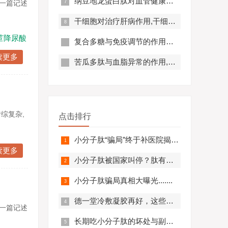
纳豆地龙蛋白肽对血管健康的好处,纳豆地龙蛋白肽对预防心脑血管疾病有帮助吗？
在一篇记述
干细胞对治疗肝病作用,干细胞对肝硬化有作用吗?
苣降尿酸
复合多糖与免疫调节的作用原理及优势分析
读更多
苦瓜多肽与血脂异常的作用,苦瓜多肽调节脂代谢效果好吗？
综复杂,
点击排行
小分子肽“骗局”终于补医院揭开，结果太可怕.........
读更多
小分子肽被国家叫停？肽有副作用？必看！
小分子肽骗局真相大曝光.......
德一堂冷敷凝胶再好，这些人一定不要用！还有些人必须..........
在一篇记述
长期吃小分子肽的坏处与副作用，肽与蛋白质的区别