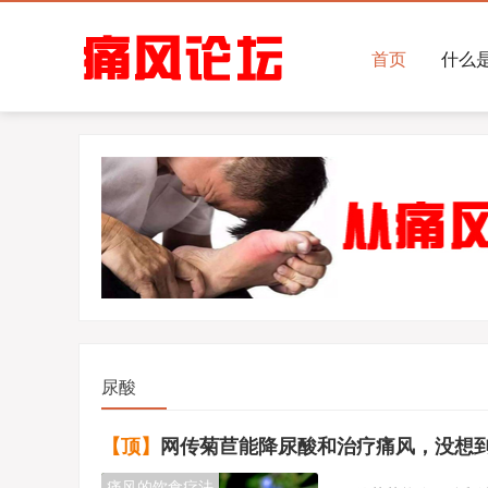
首页
什么
尿酸
【顶】
网传菊苣能降尿酸和治疗痛风，没想到事实
痛风的饮食疗法