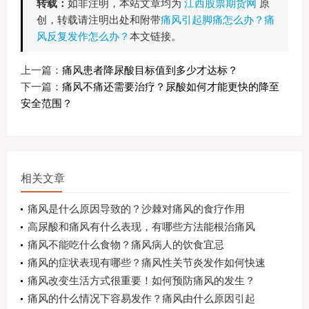
转载：
如非注明，本站文章均为
江西股票期货网
原
创，转载请注明出处和附带
痛风引起脚痛怎么办？痛
风反复发作怎么办？
本文链接。
上一篇：
痛风患者降尿酸目标值到多少才达标？
下一篇：
痛风不痛还需要治疗？尿酸如何才能更快的降至
安全范围？
相关文章
痛风是什么原因导致的？沙棘对痛风的食疗作用
高尿酸和痛风有什么表现，有哪些方法能根治痛风
痛风不能吃什么食物？痛风病人的饮食宜忌
痛风的症状表现有哪些？痛风性关节炎发作如何快速
缓解疼痛？
痛风改变生活方式很重要！如何预防痛风的发生？
痛风的什么情况下容易发作？痛风由什么原因引起