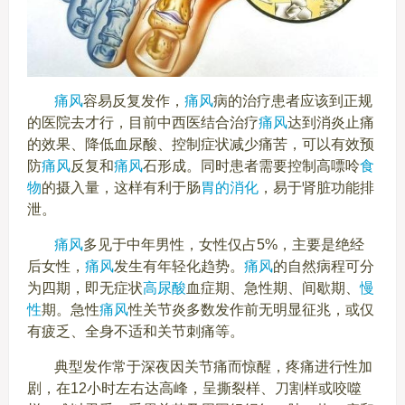
痛风
容易反复发作，
痛风
病的治疗患者应该到正规
的医院去才行，目前中西医结合治疗
痛风
达到消炎止痛
的效果、降低血尿酸、控制症状减少痛苦，可以有效预
防
痛风
反复和
痛风
石形成。同时患者需要控制高嘌呤
食
物
的摄入量，这样有利于肠
胃的消化
，易于肾脏功能排
泄。
痛风
多见于中年男性，女性仅占5%，主要是绝经
后女性，
痛风
发生有年轻化趋势。
痛风
的自然病程可分
为四期，即无症状
高尿酸
血症期、急性期、间歇期、
慢
性
期。急性
痛风
性关节炎多数发作前无明显征兆，或仅
有疲乏、全身不适和关节刺痛等。
典型发作常于深夜因关节痛而惊醒，疼痛进行性加
剧，在12小时左右达高峰，呈撕裂样、刀割样或咬噬