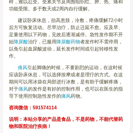
样，难以忍受。受累关节及周围组织红、肿、热、痛和
功能受限。多于数天或2周内自行缓解。
建议卧床休息，抬高患肢，冷敷，疼痛缓解72小时
后方可恢复活动。尽早治疗，防止迁延不愈。应及早、
足量使用以下药物，见效后逐渐减停。急性发作期不开
始
降尿酸
治疗，已服用
降尿酸药物
者发作时不需停用，
以免引起血尿酸波动，延长发作时间或引起转移性发
作。
痛风
引起脚痛的时候，不要剧烈的运动，在这时候
应该卧床休息，可以选择按摩或者是理疗的方式。在这
期间可以用冰袋在局部进行冰敷，是有助于缓解疼痛，
对于
痛风
的发作是有好的控制作用，也可以在医生的指
导下使用控制急性发作的
痛风
药物。
咨询微信：591574114
说明：本站分享的产品是食品，不是药物，不能代替药
物和医院治疗疾病！