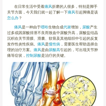
在日常生活中受着
痛风
折磨的人很多，特别是脚手
关节方面，今天我们就一起了解一下
痛风
引起脚痛是该
怎么办
？
痛风
是一种由于
嘌呤
生物合成
代谢
增加，
尿酸
产生
过多或因尿酸排泄不良而致血中尿酸升高，尿酸盐结晶
沉积在关节滑膜、滑囊、软骨及其他组织中引起的反复
发作性炎性疾病。
痛风
是
慢性病
，需要医生帮助选择合
理的治疗方案。
痛风
是由
尿酸高
引起的，可出现关节肿
痛等症状，
控制尿酸
是治疗的关键。