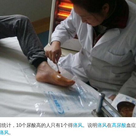
统计，10个尿酸高的人只有1个得
痛风
。说明
痛风
在
高尿酸
血症
痛风
。