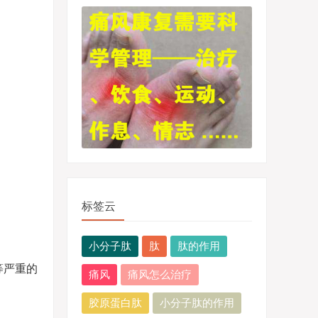
标签云
小分子肽
肽
肽的作用
等严重的
痛风
痛风怎么治疗
胶原蛋白肽
小分子肽的作用