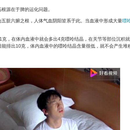
高根源在于脾的运化问题。
为五脏六腑之根，人体气血阴阳皆系于此。当血液中形成大量
嘌
1克，在体内血液中就会多出4克嘌呤结晶，在关节等部位沉积
日能排出10克，体内血液中的嘌呤结晶含量很低，就不会产生堆