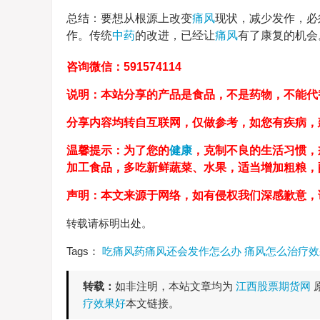
总结：要想从根源上改变
痛风
现状，减少发作，必
作。传统
中药
的改进，已经让
痛风
有了康复的机会
咨询微信：591574114
说明：本站分享的产品是食品，不是药物，不能代
分享内容均转自互联网，仅做参考，如您有疾病，
温馨提示：为了您的
健康
，克制不良的生活习惯，
加工食品，多吃新鲜蔬菜、水果，适当增加粗粮
声明：本文来源于网络，如有侵权我们深感歉意，
转载请标明出处。
Tags：
吃痛风药痛风还会发作怎么办
痛风怎么治疗效
转载：
如非注明，本站文章均为
江西股票期货网
疗效果好
本文链接。