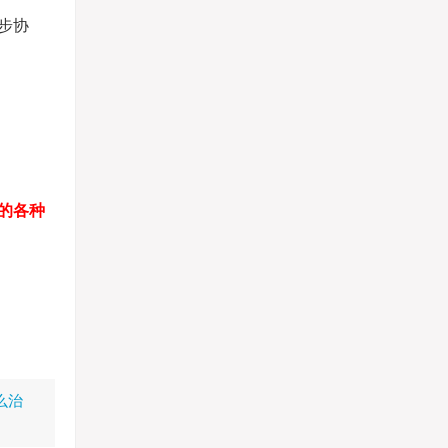
步协
的各种
么治