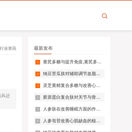
最新发布
行业资讯
黄芪多糖与提升免疫,黄芪多糖对免疫相关疾病营养干预价值分析！
纳豆苦瓜肽对辅助调节血脂血压的作用机制,应用效果如何？
灵芝黄精复合多糖与改善心肺功能的机制及临床应用分析
痛风还
胶原蛋白复合肽对关节与骨骼的作用,胶原蛋白复合肽效果怎么样?
人参肽在改善睡眠方面的作用机制及应用分析
人参皂苷改善心肌缺血的核心机制,应用效果怎么样？