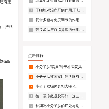
纳豆地龙蛋白肽对血管健康的好处,纳豆地龙蛋白肽对预防心脑血管疾病有帮助吗？
，还有患
干细胞对治疗肝病作用,干细胞对肝硬化有作用吗?
复合多糖与免疫调节的作用原理及优势分析
药，严格
苦瓜多肽与血脂异常的作用,苦瓜多肽调节脂代谢效果好吗？
点击排行
盐结晶
小分子肽“骗局”终于补医院揭开，结果太可怕.........
小分子肽被国家叫停？肽有副作用？必看！
小分子肽骗局真相大曝光.......
德一堂冷敷凝胶再好，这些人一定不要用！还有些人必须..........
长期吃小分子肽的坏处与副作用，肽与蛋白质的区别