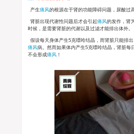
产生
痛风
的根源在于肾的功能障碍问题，尿酸过
肾脏出现代谢性问题后才会引起
痛风
的发作，肾
时候，是需要肾脏的代谢以及过滤才能排出体外。
假设每天身体产生5克嘌呤结晶，而肾脏只能排出
痛风
病。然而如果体内产生5克嘌呤结晶，肾脏每
不会形成
痛风
！