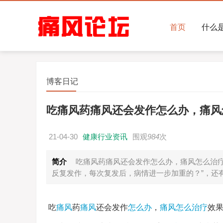
首页
什么
博客日记
吃痛风药痛风还会发作怎么办，痛风
21-04-30
健康行业资讯
围观
984
次
简介
吃痛风药痛风还会发作怎么办，痛风怎么治疗
反复发作，每次复发后，病情进一步加重的？”，还
吃
痛风
药
痛风
还会发作
怎么办
，
痛风
怎么治疗
效