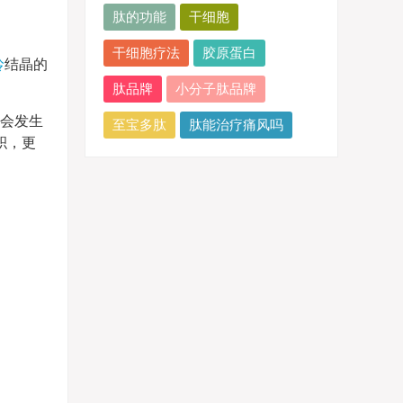
肽的功能
干细胞
干细胞疗法
胶原蛋白
呤
结晶的
肽品牌
小分子肽品牌
就会发生
至宝多肽
肽能治疗痛风吗
积，更