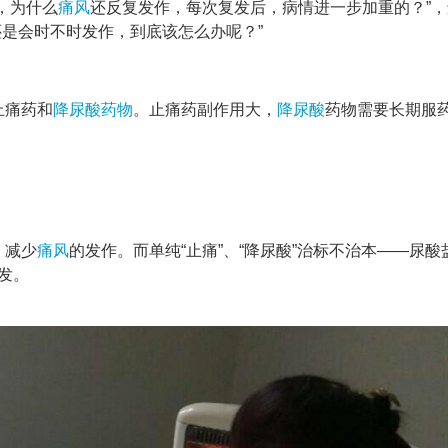
，为什么
痛风
还反复发作，每次复发后，病情进一步加重的？”
还是会时不时发作，到底该怎么办呢？”
止痛药和
降尿酸药物
。止痛药副作用大，
降尿酸
药物需要长期服
，减少
痛风
的发作。而单纯“止痛”、“降尿酸”治标不治本——尿酸
发。