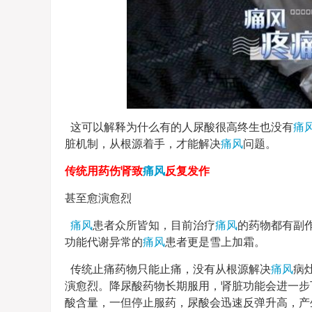
这可以解释为什么有的人尿酸很高终生也没有
痛
脏机制，从根源着手，才能解决
痛风
问题。
传统用药伤肾致
痛风
反复发作
甚至愈演愈烈
痛风
患者众所皆知，目前治疗
痛风
的药物都有副
功能代谢异常的
痛风
患者更是雪上加霜。
传统止痛药物只能止痛，没有从根源解决
痛风
病
演愈烈。降尿酸药物长期服用，肾脏功能会进一步
酸含量，一但停止服药，尿酸会迅速反弹升高，产