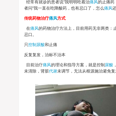
经常有就诊的患者说“我明明吃着治
痛风
的止痛药
者问“我一直在吃降酸药，也有忌口了，怎么
痛风
传统药物治疗
痛风
方式
在
痛风
的药物治疗方法上，目前用药无非两类：
忌口。
只
控制尿酸
和止痛
反复复发，治标不治本
目前治疗
痛风
的理论和指导方案，就是控制
尿酸
未清除，肾脏
代谢
未调节，无法从根源施治避免复