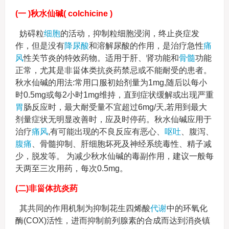
(一 )秋水仙碱( colchicine )
妨碍粒
细胞
的活动，抑制粒细胞浸润，终止炎症发
作，但是没有
降尿酸
和溶解尿酸的作用，是治疗急性
痛
风
性关节炎的特效药物。适用于肝、肾功能和
骨髓
功能
正常，尤其是非甾体类抗炎药禁忌或不能耐受的患者。
秋水仙碱的用法:常用口服初始剂量为1mg,随后以每小
时0.5mg或每2小时1mg维持，直到症状缓解或出现严重
胃
肠反应时，最大耐受量不宜超过6mg/天,若用到最大
剂量症状无明显改善时，应及时停药。秋水仙碱应用于
治疗
痛风
,有可能出现的不良反应有恶心、
呕吐
、腹泻、
腹痛
、骨髓抑制、肝细胞坏死及神经系统毒性、精子减
少，脱发等。 为减少秋水仙碱的毒副作用，建议一般每
天两至三次用药，每次0.5mg。
(二)非甾体抗炎药
其共同的作用机制为抑制花生四烯酸
代谢
中的环氧化
酶(COX)活性，进而抑制前列腺素的合成而达到消炎镇