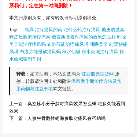
系我们，定在第一时间删除！
本文归原创所有，如有转发请标明原创出处。
Tags：
痛风
治疗痛风的药
吃什么药治疗痛风
糖皮质激素
糖皮质激素治疗痛风
糖皮质激素对痛风的效果怎么样
吲哚
美辛能治疗痛风吗
布洛芬能治疗痛风吗
吲哚美辛
能缓解痛
风吗
布洛芬能缓解痛风吗
秋水仙碱
秋水仙碱治疗痛风
秋
水仙碱毒副作用
转载：
如非注明，本站文章均为
江西股票期货网
原
创，转载请注明出处和附带
痛风发作期治疗方法及常
用药物与注意事项
本文链接。
上一篇：
奥立珍小分子肽对痛风效果怎么样,吃多久能看到
效果
下一篇：
人参牛骨髓牡蛎海参肽对痛风有帮助吗