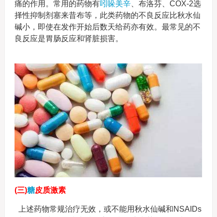
痛的作用。常用的药物有
吲哚美辛
、布洛芬、COX-2选
择性抑制剂塞来昔布等，此类药物的不良反应比秋水仙
碱小，即使在发作开始后数天给药亦有效。最常见的不
良反应是胃肠反应和肾脏损害。
(三)
糖
皮质激素
上述药物常规治疗无效，或不能用秋水仙碱和NSAIDs