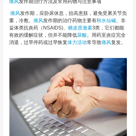
痛风
发作期治疗方法及常用药物与注意事项
痛风
发作期，应卧床休息，抬高患肢，避免受累关节负
重，冷敷。
痛风
发作期的治疗药物主要有
秋水仙碱
、非
甾体类抗炎药（NSAIDS)、
糖皮质激素
3类，它们都能
有效的缓解症状，但并不能降低
尿酸
。用药至炎症完全
消退，过早停药或过早恢复
体力活动
常导致
痛风
复发。