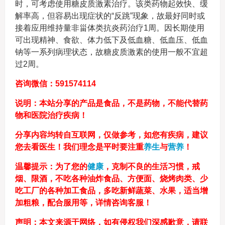
时，可考虑使用糖皮质激素治疗。该类药物起效快、缓
解率高，但容易出现症状的“反跳”现象，故最好同时或
接着应用维持量非甾体类抗炎药治疗1周。因长期使用
可出现精神、食欲、体力低下及低血糖、低血压、低血
钠等一系列病理状态，故糖皮质激素的使用一般不宜超
过2周。
咨询微信：591574114
说明：本站分享的产品是食品，不是药物，不能代替药
物和医院治疗疾病！
分享内容均转自互联网，仅做参考，如您有疾病，建议
您去看医生！我们理念是平时要注重
养生
与
营养
！
温馨提示：为了您的
健康
，克制不良的生活习惯，戒
烟、限酒，不吃各种油炸食品、方便面、烧烤肉类、少
吃工厂的各种加工食品，多吃新鲜蔬菜、水果，适当增
加粗粮，配合服用等，详情咨询客服！
声明：本文来源于网络，如有侵权我们深感歉意，请联