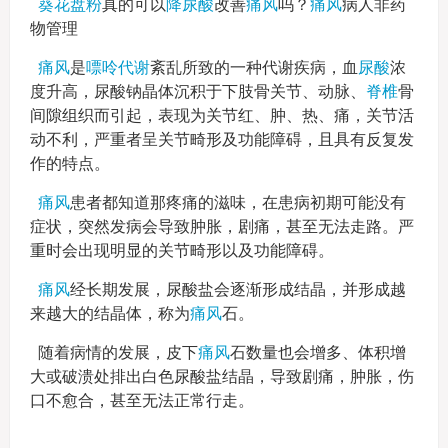
葵花盘粉
真的可以
降尿酸
改善
痛风
吗？
痛风
病人非药
物管理
痛风
是
嘌呤
代谢
紊乱所致的一种代谢疾病，血
尿酸
浓
度升高，尿酸钠晶体沉积于下肢骨关节、动脉、
脊椎
骨
间隙组织而引起，表现为关节红、肿、热、痛，关节活
动不利，严重者呈关节畸形及功能障碍，且具有反复发
作的特点。
痛风
患者都知道那疼痛的滋味，在患病初期可能没有
症状，突然发病会导致肿胀，剧痛，甚至无法走路。严
重时会出现明显的关节畸形以及功能障碍。
痛风
经长期发展，尿酸盐会逐渐形成结晶，并形成越
来越大的结晶体，称为
痛风
石。
随着病情的发展，皮下
痛风
石数量也会增多、体积增
大或破溃处排出白色尿酸盐结晶，导致剧痛，肿胀，伤
口不愈合，甚至无法正常行走。