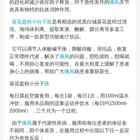
的趋化和减少炎症因子释放，对于急性发作的
痛风
关节
炎具有独特的抗炎消肿作用。
葵花盘粉小分子肽
是将精选的优质白城葵花盘经过清
洗、海绵体剥离、提取浆液、酶解、膜分离等多道工
序，制成一款新型功能食疗饮品。
它可以调节人体酸碱平衡，降酸排酸，溶结晶，恢复
正常嘌呤代谢，解决了
痛风
的问题，想吃就吃，想喝就
喝，不用担心复发的可能性。在最大程度上缓解了患者
身心上的病痛，帮助广大
痛风
病患者重获新生。
葵花盘粉小分子
肽
每日晨起空腹食用，每次1袋，每日1次，用100ml温水
冲饮，服用本品期间适量运动并饮水（每日约1500ml-
2000ml），三个月为一个过程。
由于
痛风
属于代谢性疾病，服用前每位患者的体征各
不相同，因个体差异，在服用过程中出现以下任一反应
均为有效反应：