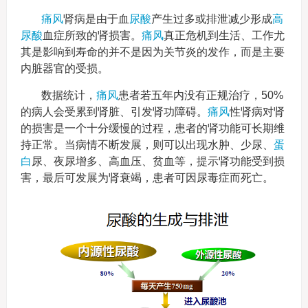
痛风
肾病是由于血
尿酸
产生过多或排泄减少形成
高
尿酸
血症所致的肾损害。
痛风
真正危机到生活、工作尤
其是影响到寿命的并不是因为关节炎的发作，而是主要
内脏器官的受损。
数据统计，
痛风
患者若五年内没有正规治疗，50%
的病人会受累到肾脏、引发肾功障碍。
痛风
性肾病对肾
的损害是一个十分缓慢的过程，患者的肾功能可长期维
持正常。当病情不断发展，则可以出现水肿、少尿、
蛋
白
尿、夜尿增多、高血压、贫血等，提示肾功能受到损
害，最后可发展为肾衰竭，患者可因尿毒症而死亡。