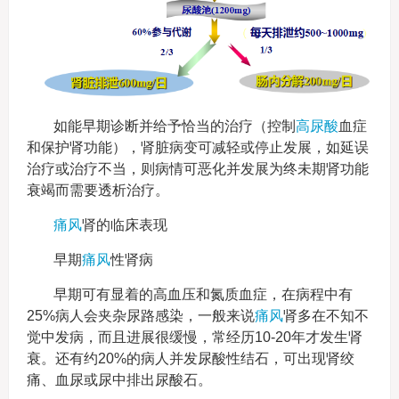
如能早期诊断并给予恰当的治疗（控制
高尿酸
血症
和保护肾功能），肾脏病变可减轻或停止发展，如延误
治疗或治疗不当，则病情可恶化并发展为终未期肾功能
衰竭而需要透析治疗。
痛风
肾的临床表现
早期
痛风
性肾病
早期可有显着的高血压和氮质血症，在病程中有
25%病人会夹杂尿路感染，一般来说
痛风
肾多在不知不
觉中发病，而且进展很缓慢，常经历10-20年才发生肾
衰。还有约20%的病人并发尿酸性结石，可出现肾绞
痛、血尿或尿中排出尿酸石。