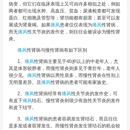
病变，但它们在临床表现上又可由许多相似之处，例如
两者都可出现水肿、高血压、贫血；尿液检查都可发现
蛋白、红细胞及管型等；肾功能都有损害；甚至可以发
展成为肾衰竭。如果
痛风
患者仅仅表现为
痛风
性肾病，
而无
痛风
性关节炎的发作史，则往往会被误诊为慢性肾
炎。
痛风
性肾病与慢性肾病有如下区别
1、
痛风
性肾病主要见于40岁以上的中老年人，尤
其是体形较胖者，而慢性肾炎则多见于青壮年，老年人
很少见。
痛风
性肾病以男性居多，而慢性肾炎在性别上
无明显差异。且
痛风
性肾病的患者可能有家族史。
2、
痛风
性肾病经常有
痛风
性关节炎的发作史，可
有皮下
痛风
结石。慢性肾炎则很少有急性关节炎的发作
和皮下结节。
3、
痛风
性肾病的患者容易发生肾结石，而且往往
是多发或者双肾发生。而慢性肾炎发生肾结石的机会较