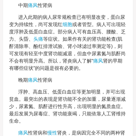
中期
痛风
性肾病
进入此期的病人尿常规检查已有明显改变，蛋白尿
变为持续性，尚可发现红
细胞
或者管型。病人可出现轻
度浮肿及低蛋白血症。部分病人可有血压高、腰酸、乏
力、头昏、
头痛
等症状。如果作有关的肾功能检查(肌
酐清除率、酚红排泄试验、肾小球滤过率测定等)，则
可发现有轻至中度肾功能减退，但血中尿素氮与肌酐尚
不会有明显升高。所以，肾炎病人了解“
痛风
肾的早期
有哪些症状”的问题是很有必要的。
晚期
痛风
性肾病
浮肿、高血压、低蛋白血症等更加明显，并可出现
贫血。最突出的表现是肾功能不全的加重，尿量逐渐减
少，尿素氮、肌酐进行性升高，出现明显的氮质血症。
最后发展为尿毒症、肾功能衰竭，只能依靠人工肾维持
生命。
痛风
性肾病和
慢性
肾炎，是病因完全不同的两种肾