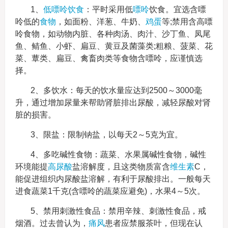
1、
低嘌呤饮食
：平时采用低
嘌呤
饮食。宜选含嘌
呤低的
食物
，如面粉、洋葱、牛奶、
鸡蛋
等;禁用含高嘌
呤食物，如动物内脏、各种肉汤、肉汁、沙丁鱼、凤尾
鱼、鲭鱼、小虾、扁豆、黄豆及菌藻类;粗粮、菠菜、花
菜、蕈类、扁豆、禽畜肉类等食物含嘌呤，应谨慎选
择。
2、多饮水：每天的饮水量应达到2500～3000毫
升，通过增加尿量来帮助肾脏排出尿酸，减轻尿酸对肾
脏的损害。
3、限盐：限制钠盐，以每天2～5克为宜。
4、多吃碱性食物：蔬菜、水果属碱性食物，碱性
环境能提
高尿酸
盐溶解度，且这类物质富含
维生素
C，
能促进组织内尿酸盐溶解，有利于尿酸排出。一般每天
进食蔬菜1千克(含嘌呤的蔬菜应避免)，水果4～5次。
5、禁用刺激性食品：禁用辛辣、刺激性食品，戒
烟酒。过去曾认为，
痛风
患者应禁服茶叶，但现在认