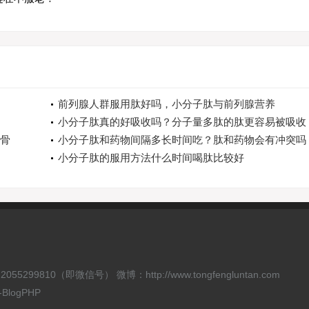
前列腺人群服用肽好吗，小分子肽与前列腺营养
小分子肽真的好吸收吗？分子量多肽的肽更容易被吸收
骨
小分子肽和药物间隔多长时间吃？肽和药物会有冲突吗
小分子肽的服用方法什么时间喝肽比较好
55299810（即微信号） 微博：http://www.tongfengluntan.com
-BlogPHP