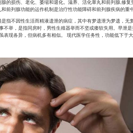
腺的损伤、老化、萎缩和退化。滋养、活化睾丸和前列腺,修复
丸和前列腺功能的运作机制是治疗性功能障碍和前列腺疾病的重
精是指不因性生活而精液遗泄的病症，其中有梦遗泄为梦遗，无
事不举，是指同房时，男性生殖器举而不坚或痿软失用。早泄是
虽表现各异，但病机多有相似。 现代医学任务性，功能低下于