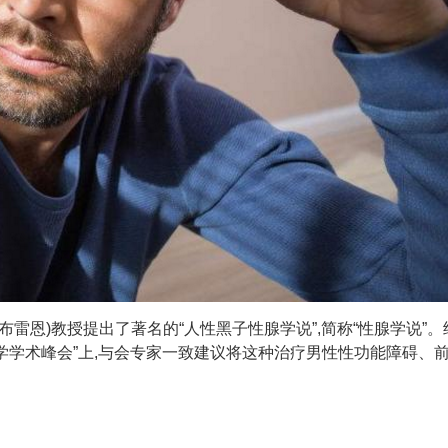
ain(布雷恩)教授提出了著名的“人性黑子性腺学说”,简称“性腺学说”
国际性学学术峰会”上,与会专家一致建议将这种治疗男性性功能障碍、