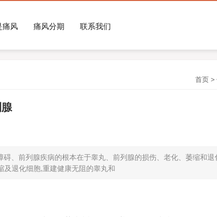
是痛风
痛风分期
联系我们
首页
>
列腺
障碍、前列腺疾病的根本在于睾丸、前列腺的损伤、老化、萎缩和退
缩及退化细胞,重建健康无阻的睾丸和