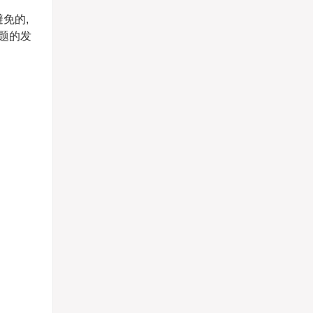
免的,
题的发