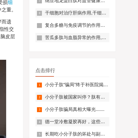
纳豆地龙蛋白肽对血管健康的好处,纳豆地龙蛋白肽对预防心脑血管疾病有帮助吗？
受损
细
中之重。
干细胞对治疗肝病作用,干细胞对肝硬化有作用吗?
梦而遗
复合多糖与免疫调节的作用原理及优势分析
指性交
大脑皮层
苦瓜多肽与血脂异常的作用,苦瓜多肽调节脂代谢效果好吗？
点击排行
小分子肽“骗局”终于补医院揭开，结果太可怕.........
小分子肽被国家叫停？肽有副作用？必看！
小分子肽骗局真相大曝光.......
德一堂冷敷凝胶再好，这些人一定不要用！还有些人必须..........
长期吃小分子肽的坏处与副作用，肽与蛋白质的区别