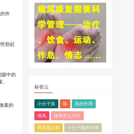
力的作
男性勃起
列腺中的
量。
标签云
小分子肽
肽
肽的作用
激素的
痛风
痛风怎么治疗
胶原蛋白肽
小分子肽的作用