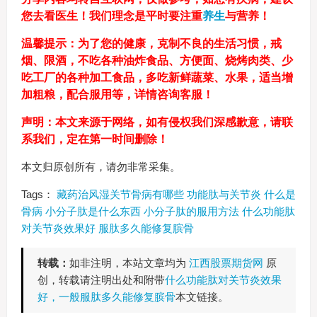
您去看医生！我们理念是平时要注重
养生
与营养！
温馨提示：为了您的健康，克制不良的生活习惯，戒
烟、限酒，不吃各种油炸食品、方便面、烧烤肉类、少
吃工厂的各种加工食品，多吃新鲜蔬菜、水果，适当增
加粗粮，配合服用等，详情咨询客服！
声明：本文来源于网络，如有侵权我们深感歉意，请联
系我们，定在第一时间删除！
本文归原创所有，请勿非常采集。
Tags：
藏药治风湿关节骨病有哪些
功能肽与关节炎
什么是
骨病
小分子肽是什么东西
小分子肽的服用方法
什么功能肽
对关节炎效果好
服肽多久能修复膑骨
转载：
如非注明，本站文章均为
江西股票期货网
原
创，转载请注明出处和附带
什么功能肽对关节炎效果
好，一般服肽多久能修复膑骨
本文链接。