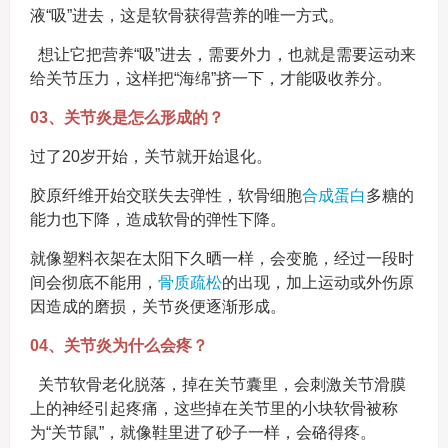
液“吸”进去，这是软骨获得营养的唯一方式。
想让它把营养“吸”进去，需要外力，也就是需要运动来
给关节压力，这样把“海绵”挤一下，才能吸收养分。
03、关节炎是怎么形成的？
过了20岁开始，关节就开始退化。
胶原纤维开始交联失去弹性，软骨细胞
合成蛋白
多糖的
能力也下降，造成软骨的弹性下降。
就像塑料衣架在太阳下久晒一样，会变脆，经过一段时
间会彻底不能用，
骨质疏松
的出现，加上运动或外伤原
因造成的磨损，关节炎便逐渐形成。
04、关节炎为什么会疼？
关节软骨老化脱落，掉在关节囊里，会刺激关节滑膜
上的神经引起疼痛，这些掉在关节里的小块软骨被称
为“关节鼠”，就像鞋里进了砂子一样，会硌得疼。