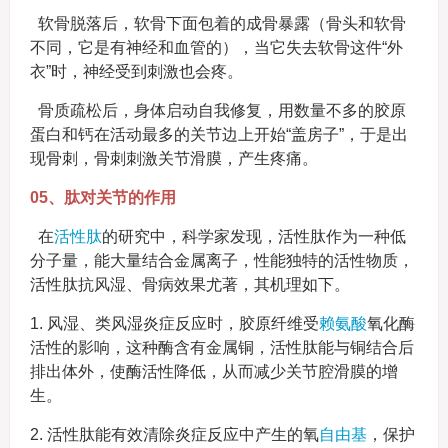
软骨脱落后，软骨下面包着的成骨暴露（骨头和软骨
不同，它是有神经和血管的），当它失去软骨这件“外
衣”时，神经受到刺激也会疼。
骨质疏松后，身体启动自我修复，用数量不多的胶原
蛋白和钙在活动最多的关节边上开始“盖房子”，于是出
现骨刺，骨刺刺激关节滑膜，产生疼痛。
05、肽对关节的作用
在
活性肽
的研究中，科学家发现，活性肽作为一种低
分子量，能大量结合金属离子，性能独特的活性物质，
活性肽抗风湿、骨病效果尤著，其机理如下。
1. 风湿、类风湿炎症反应时，胶原纤维受
赖氨酸
氧化酶
活性的影响，这种酶含有金属铜，活性肽能与铜结合后
排出体外，使酶活性降低，从而减少关节腔滑膜的增
生。
2. 活性肽能有效清除炎症反应中产生的氧
自由基
，保护