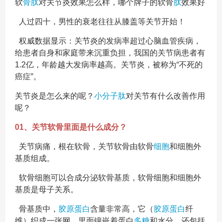
软
骨肽
对关节炎效果怎么样，哪个牌子的软骨
肽
效果好
人过四十，男性的衰老往往从膝盖等关节开始！
权威数据显示：关节炎的发病率超过心脑血管疾病，
给患者自身和家庭带来沉重负担，我国的关节病患者有
1.2亿，年龄越大发病率越高。关节炎，被称为“不死的
癌症”。
关节炎是怎么来的呢？
小分子肽
对关节有什么改善作用
呢？
01、关节软骨里面是什么成分？
关节病痛，根在软骨，关节软骨由软骨
细胞
和细胞外
基质组成。
软骨细胞可以合成分泌软骨基质，软骨细胞和细胞外
基质是母子关系。
骨基质中，
胶原蛋白
含量非常高，它（
胶原
蛋白
纤
维）织成一张网，里面镶嵌着蛋白
多糖
和水分，还包括