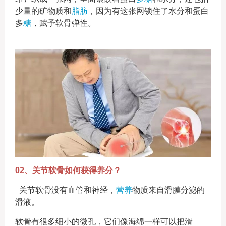
少量的矿物质和
脂肪
，因为有这张网锁住了水分和蛋白
多
糖
，赋予软骨弹性。
02、关节软骨如何获得养分？
关节软骨没有血管和神经，
营养
物质来自滑膜分泌的
滑液。
软骨有很多细小的微孔，它们像海绵一样可以把滑