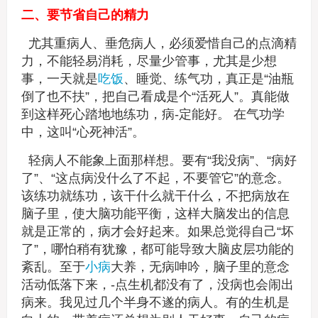
二、要节省自己的精力
尤其重病人、垂危病人，必须爱惜自己的点滴精
力，不能轻易消耗，尽量少管事，尤其是少想
事，一天就是
吃饭
、睡觉、练气功，真正是“油瓶
倒了也不扶”，把自己看成是个“活死人”。真能做
到这样死心踏地地练功，病-定能好。 在气功学
中，这叫“心死神活”。
轻病人不能象上面那样想。要有“我没病”、“病好
了”、“这点病没什么了不起，不要管它”的意念。
该练功就练功，该干什么就干什么，不把病放在
脑子里，使大脑功能平衡，这样大脑发出的信息
就是正常的，病才会好起来。如果总觉得自己“坏
了”，哪怕稍有犹豫，都可能导致大脑皮层功能的
紊乱。至于
小病
大养，无病呻吟，脑子里的意念
活动低落下来，-点生机都没有了，没病也会闹出
病来。我见过几个半身不遂的病人。有的生机是