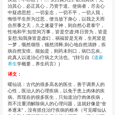
治其心，必正其心，乃资于道。使病者，尽去心
中疑虑思想，一切妄念，一切不平，一切人我，
悔悟平生所为过恶，便当放下身心，以我之天而
合所事之天，久之遂凝于神，则自然心君泰宁，
性地和平;知世间万事，皆是空虚;终日营为，皆是
妄想;知我身皆是虚幻，祸福皆是无有，生死皆是
一梦，慨然领悟，顿然消释;则心地自然清静，疾
病自然安痊。能如是，则药未到口，病巳忘矣。
此真人以道治心疗病之大法也。”(转引自《
道家
养生
学概要，养生药言》)
译文：
曜仙说：古代的很多高名的医生，善于调养人的
心性，医治人的心理疾病，以免于患上肉体的疾
病。而现在的很多医生，只知道治疗肉体疾病，
而不注重消解除病人的心理问题，这就好像是“舍
本逐末”，没有抓住治疗疾病的根本（可见曜仙认