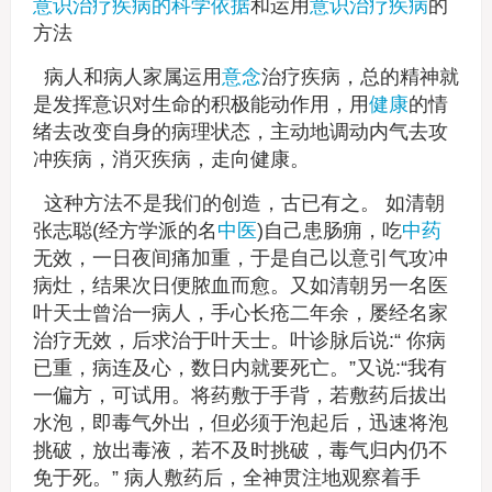
意识治疗疾病的科学依据
和运用
意识治疗疾病
的
方法
病人和病人家属运用
意念
治疗疾病，总的精神就
是发挥意识对生命的积极能动作用，用
健康
的情
绪去改变自身的病理状态，主动地调动内气去攻
冲疾病，消灭疾病，走向健康。
这种方法不是我们的创造，古已有之。 如清朝
张志聪(经方学派的名
中医
)自己患肠痈，吃
中药
无效，一日夜间痛加重，于是自己以意引气攻冲
病灶，结果次日便脓血而愈。又如清朝另一名医
叶天士曾治一病人，手心长疮二年余，屡经名家
治疗无效，后求治于叶天士。叶诊脉后说:“ 你病
已重，病连及心，数日内就要死亡。”又说:“我有
一偏方，可试用。将药敷于手背，若敷药后拔出
水泡，即毒气外出，但必须于泡起后，迅速将泡
挑破，放出毒液，若不及时挑破，毒气归内仍不
免于死。” 病人敷药后，全神贯注地观察着手