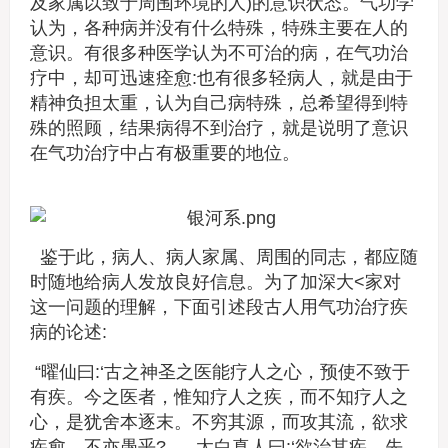
及家属以致于周围环境的人)的意识状态。气功学
认为，各种病并没有什么特殊，特殊主要在人的
意识。有很多种医学认为不可治的病，在气功治
疗中，却可迅速痊愈:也有很多轻病人，就是由于
精神负担太重，认为自己病特殊，总希望得到特
殊的照顾，结果病得不到治疗，就是说明了意识
在气功治疗中占有极重要的地位。
鉴于此，病人、病人家属、周围的同志，都应随
时随地给病人发放良好信息。为了加深大<家对
这一问题的理解，下面引述段古人用气功治疗疾
病的论述:
“曜仙曰:‘古之神圣之医能疗人之心，预使不致于
有疾。今之医者，惟知疗人之疾，而不知疗人之
心，是犹舍本逐末。不穷其源，而攻其流，欲求
疾愈，不亦愚乎? .... 太白真人曰:‘欲治其疾，先