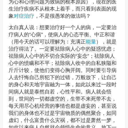
为心和心理问题为致病的根本原因），现在的医
生治疗疾病不从根本上着手，而只看到表面的现
象
对症治疗
，不是很愚笨的做法吗？
太白真人说：想要治疗好一个人的病，一定要治
疗病人的“心病”，使病人的心态平衡、中正和谐
（用今天的话可以理解为：充满正
能量
），就是
治疗得法了。一定要祛除病人心中的疑惑忧虑；
祛除病人心中的不切合实际的“妄念”；祛除病人
心中的愤瞒和不平；祛除病人收中的自私狭隘和
斤斤计较，使他们变得心胸开阔。同时要引导病
人去忏悔自己所犯下的过错，万般放下，让自己
的身心和天地宇宙融为一体，如此以来过一段时
间病人就是泰然自若，心性平和。病人就会悟
到，世间的一切都虚空的，生带不来死带不去，
每天用尽心机经营的事情也都是虚妄的，甚至说
我们的身体也不过是宇宙物质的偶然聚合，如同
虚幻，什么富贵什么灾祸，都不过是萧然一梦，
如此以来病人自然就会领悟生命的意义，放下一