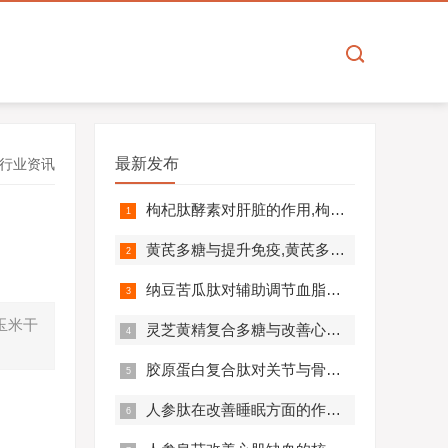
最新发布
行业资讯
枸杞肽酵素对肝脏的作用,枸杞肽酵素护肝解毒效果好吗？
黄芪多糖与提升免疫,黄芪多糖对免疫相关疾病营养干预价值分析！
纳豆苦瓜肽对辅助调节血脂血压的作用机制,应用效果如何？
玉米干
灵芝黄精复合多糖与改善心肺功能的机制及临床应用分析
胶原蛋白复合肽对关节与骨骼的作用,胶原蛋白复合肽效果怎么样?
人参肽在改善睡眠方面的作用机制及应用分析