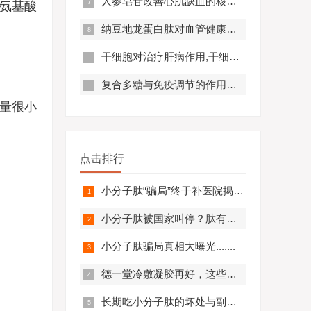
人参皂苷改善心肌缺血的核心机制,应用效果怎么样？
氨基酸
纳豆地龙蛋白肽对血管健康的好处,纳豆地龙蛋白肽对预防心脑血管疾病有帮助吗？
干细胞对治疗肝病作用,干细胞对肝硬化有作用吗?
复合多糖与免疫调节的作用原理及优势分析
量很小
点击排行
小分子肽“骗局”终于补医院揭开，结果太可怕.........
小分子肽被国家叫停？肽有副作用？必看！
小分子肽骗局真相大曝光.......
德一堂冷敷凝胶再好，这些人一定不要用！还有些人必须..........
长期吃小分子肽的坏处与副作用，肽与蛋白质的区别