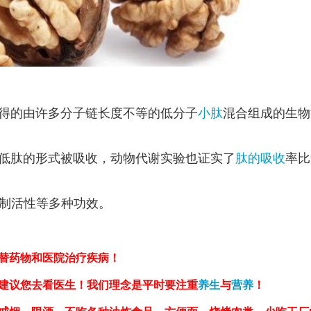
得的由许多分子链长度不等的低分子
小肽
混合组成的生物
低肽的形式被吸收，动物代谢实验也证实了
肽的吸收
率比
。
制活性等多种功效。
替药物和医院治疗疾病！
建议您去看医生！我们理念是平时要注重
养生
与
营养
！