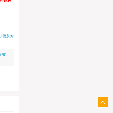
的各种
核桃肽对
症效