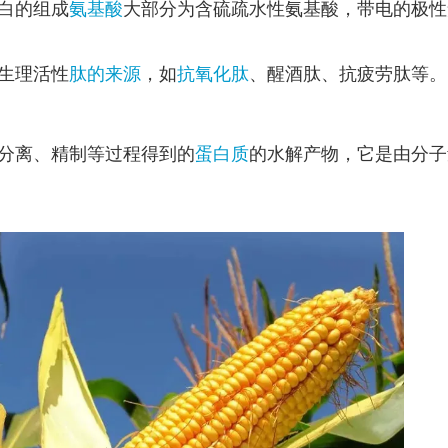
蛋白的组成
氨基酸
大部分为含硫疏水性氨基酸，带电的极性
生理活性
肽的来源
，如
抗氧化
肽
、醒酒肽、抗疲劳肽等。
分离、精制等过程得到的
蛋白质
的水解产物，它是由分子