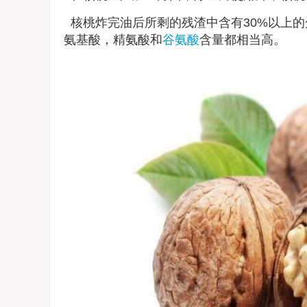
核桃炸完油后所剩的残渣中含有30%以上的
氨基酸，精氨酸和
谷氨酸
含量都相当高。