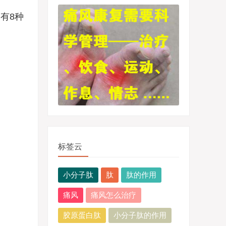
有8种
标签云
小分子肽
肽
肽的作用
痛风
痛风怎么治疗
胶原蛋白肽
小分子肽的作用