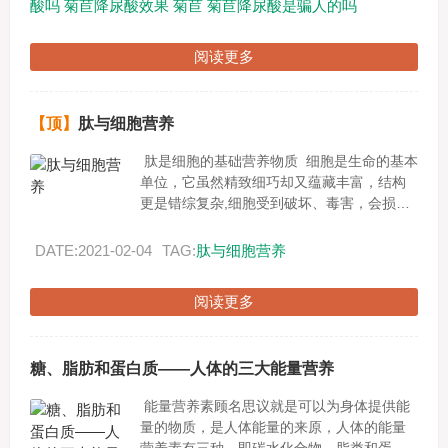
酸吗
菊苣降尿酸效果
菊苣
菊苣降尿酸是骗人的吗
阅读更多
【顶】
肽与细胞营养
肽是细胞的基础营养物质 细胞是生命的基本
单位，它虽然精致细巧却又蕴藏丰富，结构
更是错综复杂,细胞受到破坏、毒害，会损害
健康，引发各种疾病。现代我们只生一种病
就是--------...
DATE:2021-02-04
TAG:
肽与细胞营养
阅读更多
糖、脂肪和蛋白质——人体的三大能量营养
能量营养素顾名思议就是可以为身体提供能
量的物质，是人体能量的来原，人体的能量