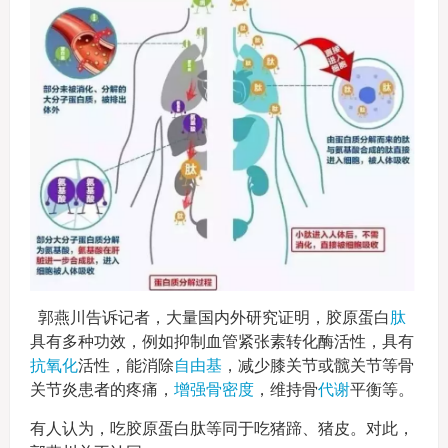
郭燕川告诉记者，大量国内外研究证明，胶原蛋白
肽
具有多种功效，例如抑制血管紧张素转化酶活性，具有
抗氧化
活性，能消除
自由基
，减少膝关节或髋关节等骨
关节炎患者的疼痛，
增强骨密度
，维持骨
代谢
平衡等。
有人认为，吃胶原蛋白肽等同于吃猪蹄、猪皮。对此，