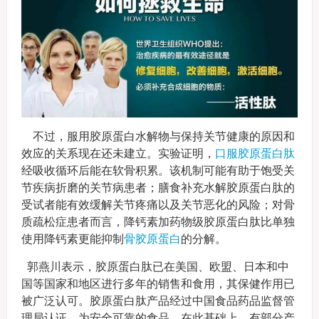
不过，服用胶原蛋白水解物与保持关节健康的原因和
效应的关系现在还未建立。实验证明，
口服胶原蛋白肽
经吸收循环后能在软骨积累。该机制可能有助于饱受关
节疾病折磨的关节病患者；膳食补充水解胶原蛋白肽的
受试者能有效缓解关节疼痛以及关节恶化的风险；对骨
质疏松症患者而言，降钙素加药物级胶原蛋白肽比单独
使用降钙素更能抑制
骨胶原蛋白
的分解。
郭燕川表示，胶原蛋白肽已在美国、欧盟、日本和中
国等国家和地区进行多年的销售和食用，其保健作用已
被广泛认可。胶原蛋白肽产品经过中国食品药品监督管
理局认证，为安全可靠的食品。在此基础上，有部分产