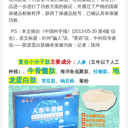
品进一步进行了功效方面的验证，并通过了严格的国家
保健品检验程序，获得了保健品批号，已确认具有保健
功效。
PS：本文摘自《中国科学报》(2013-05-30 第4版 综
合)，原文标题：针对“骗人”说、“美容”说，中科院专家
说——胶原蛋白肽确有保健功效；记者：陆琦
复合小分子肽
主要成分：
人参
（五年以下人工
牛骨髓肽
地
种植）、
、海洋鱼低聚肽、
牡蛎肽
、
龙蛋白肽
、
苦瓜肽
、
纳豆粉
、菊粉