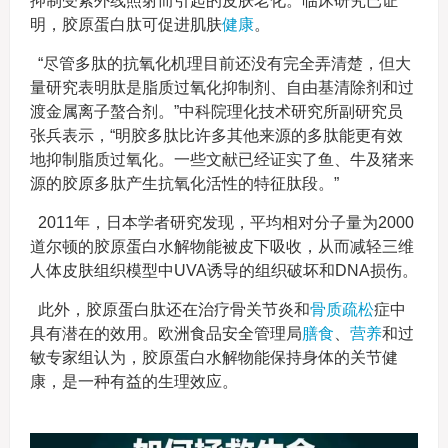
抑制受紫外线照射而引起的皮肤老化。临床研究已证
明，胶原蛋白肽可促进肌肤
健康
。
“尽管多肽的抗氧化机理目前还没有完全弄清楚，但大
量研究表明肽是脂质过氧化抑制剂、自由基清除剂和过
渡金属离子螯合剂。”中科院理化技术研究所副研究员
张兵表示，“明胶多肽比许多其他来源的多肽能更有效
地抑制脂质过氧化。一些文献已经证实了鱼、牛及猪来
源的胶原多肽产生抗氧化活性的特征肽段。”
2011年，日本学者研究发现，平均相对分子量为2000
道尔顿的胶原蛋白水解物能被皮下吸收，从而减轻三维
人体皮肤组织模型中UVA诱导的组织破坏和DNA损伤。
此外，胶原蛋白肽还在治疗骨关节炎和
骨质疏松
症中
具有潜在的效用。欧洲食品安全管理局
膳食
、
营养
和过
敏专家组认为，胶原蛋白水解物能保持身体的关节健
康，是一种有益的生理效应。