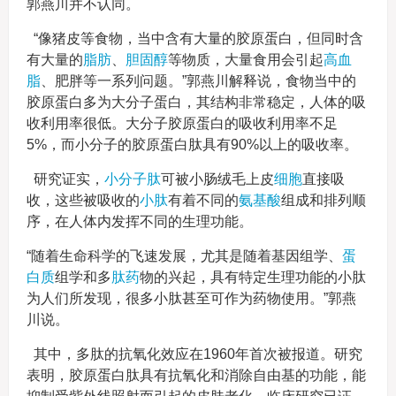
郭燕川并不认同。
“像猪皮等食物，当中含有大量的胶原蛋白，但同时含
有大量的
脂肪
、
胆固醇
等物质，大量食用会引起
高血
脂
、肥胖等一系列问题。”郭燕川解释说，食物当中的
胶原蛋白多为大分子蛋白，其结构非常稳定，人体的吸
收利用率很低。大分子胶原蛋白的吸收利用率不足
5%，而小分子的胶原蛋白肽具有90%以上的吸收率。
研究证实，
小分子肽
可被小肠绒毛上皮
细胞
直接吸
收，这些被吸收的
小肽
有着不同的
氨基酸
组成和排列顺
序，在人体内发挥不同的生理功能。
“随着生命科学的飞速发展，尤其是随着基因组学、
蛋
白质
组学和多
肽药
物的兴起，具有特定生理功能的小肽
为人们所发现，很多小肽甚至可作为药物使用。”郭燕
川说。
其中，多肽的抗氧化效应在1960年首次被报道。研究
表明，胶原蛋白肽具有抗氧化和消除自由基的功能，能