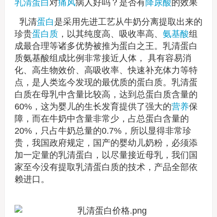
乳清蛋白
对
痛风
病人好吗？是否有
降尿酸
的效果
乳清
蛋白
是采用先进工艺从牛奶分离提取出来的
珍贵
蛋白质
，以其纯度高、吸收率高、
氨基酸
组
成最合理等诸多优势被推为蛋白之王。乳清蛋白
质氨基酸组成比例非常接近人体， 具有容易消
化、高生物效价、高吸收率、快速补充体力等特
点，是人类迄今发现的最优质的蛋白质。乳清蛋
白质在母乳中含量比较高，达到总蛋白质含量的
60%，这为婴儿的生长发育提供了强大的
营养
保
障，而在牛奶中含量非常少，占总蛋白含量的
20%，只占牛奶总量的0.7%，所以显得非常珍
贵，我国政府规定，国产的婴幼儿奶粉，必须添
加一定量的乳清蛋白，以尽量接近母乳，我们国
家至今没有提取乳清蛋白质的技术，产品全部依
赖进口。