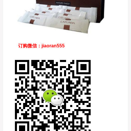
订购微信
：jiaoran555