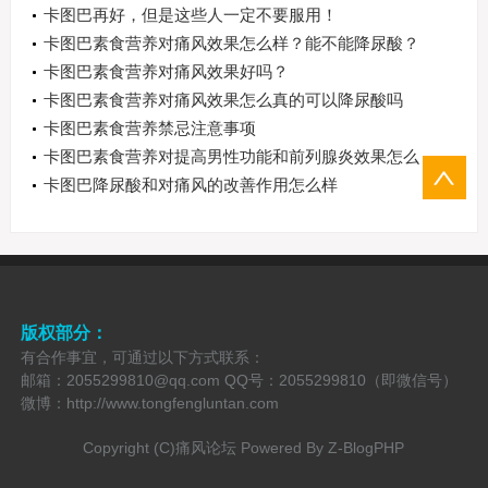
卡图巴再好，但是这些人一定不要服用！
卡图巴素食营养对痛风效果怎么样？能不能降尿酸？
卡图巴素食营养对痛风效果好吗？
卡图巴素食营养对痛风效果怎么真的可以降尿酸吗
卡图巴素食营养禁忌注意事项
卡图巴素食营养对提高男性功能和前列腺炎效果怎么
样
卡图巴降尿酸和对痛风的改善作用怎么样
版权部分：
有合作事宜，可通过以下方式联系：
邮箱：2055299810@qq.com QQ号：2055299810（即微信号）
微博：http://www.tongfengluntan.com
Copyright (C)痛风论坛 Powered By
Z-BlogPHP