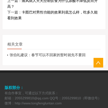
上一篇：
痛风病人天天控制饮食为什么尿酸不降低反而升
高？
下一篇：
卡图巴对男性功能的效果到底怎么样，吃多久能
看到效果
相关文章
张伯礼建议：春节可以不回家的暂时就先不要回
版权部分：
有合作事宜，可通过以下方式联系：
邮箱：2055299810@qq.com QQ号：2055299810（即微信号）
微博：http://www.tongfengluntan.com