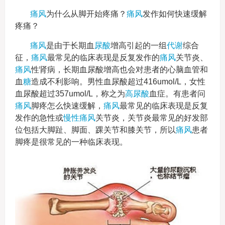
痛风
为什么从脚开始疼痛？
痛风
发作如何快速缓解
疼痛？
痛风
是由于长期血
尿酸
增高引起的一组
代谢
综合
征，
痛风
最常见的临床表现是反复发作的
痛风
关节炎、
痛风
性肾病，长期血尿酸增高也会对患者的心脑血管和
血
糖
造成不利影响。男性血尿酸超过416umol/L，女性
血尿酸超过357umol/L，称之为
高尿酸
血症。有患者问
痛风
脚疼怎么快速缓解，
痛风
最常见的临床表现是反复
发作的急性或
慢性
痛风
关节炎，关节炎最常见的好发部
位包括大脚趾、脚面、踝关节和膝关节，所以
痛风
患者
脚疼是很常见的一种临床表现。