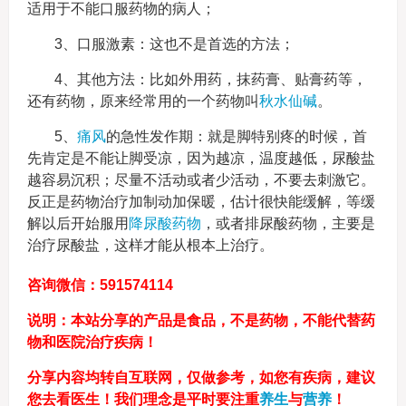
适用于不能口服药物的病人；
3、口服激素：这也不是首选的方法；
4、其他方法：比如外用药，抹药膏、贴膏药等，
还有药物，原来经常用的一个药物叫
秋水仙碱
。
5、
痛风
的急性发作期：就是脚特别疼的时候，首
先肯定是不能让脚受凉，因为越凉，温度越低，尿酸盐
越容易沉积；尽量不活动或者少活动，不要去刺激它。
反正是药物治疗加制动加保暖，估计很快能缓解，等缓
解以后开始服用
降尿酸药物
，或者排尿酸药物，主要是
治疗尿酸盐，这样才能从根本上治疗。
咨询微信：591574114
说明：本站分享的产品是食品，不是药物，不能代替药
物和医院治疗疾病！
分享内容均转自互联网，仅做参考，如您有疾病，建议
您去看医生！我们理念是平时要注重
养生
与
营养
！