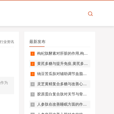
最新发布
行业资讯
枸杞肽酵素对肝脏的作用,枸杞肽酵素护肝解毒效果好吗？
黄芪多糖与提升免疫,黄芪多糖对免疫相关疾病营养干预价值分析！
纳豆苦瓜肽对辅助调节血脂血压的作用机制,应用效果如何？
蚝作为
灵芝黄精复合多糖与改善心肺功能的机制及临床应用分析
胶原蛋白复合肽对关节与骨骼的作用,胶原蛋白复合肽效果怎么样?
人参肽在改善睡眠方面的作用机制及应用分析