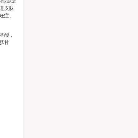
的铁缺乏
进皮肤
妊症、
基酸，
胱甘
。