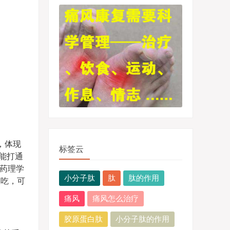
，体现
标签云
能打通
药理学
小分子肽
肽
肽的作用
人吃，可
痛风
痛风怎么治疗
胶原蛋白肽
小分子肽的作用