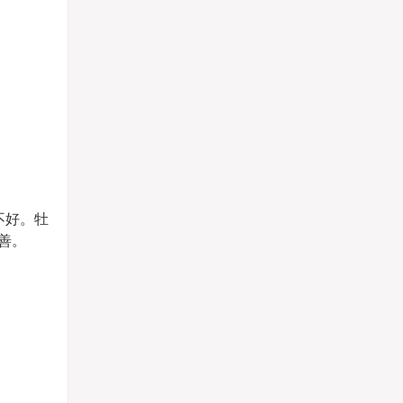
不好。牡
善。