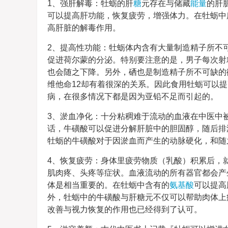
1、强肝解毒：牡蛎的肝
糖
元存在与储藏
能量
的肝
可以提高肝功能，恢复疲劳，增强体力。在牡蛎中
高肝脏的解毒作用。
2、提高性功能：牡蛎体内含有大量制造精子所不
促进荷尔蒙的分泌。特别要注意的是，男子每次射
也会随之下降。另外，硒也是制造精子所不可缺的
维他命12却有着很深的关系。因此食用牡蛎可以
病，在很多情况下都是因为亚铅不足而引起的。
3、淤血净化：十分粘稠难于流动的血液在中医中
话，牛磺酸可以促进分解肝脏中的胆固醇，随后排
牡蛎的牛磺酸对于因淤血而产生的动脉硬化，和
4、恢复疲劳：身体里疲劳物质（乳酸）积累后，
肌肉疼、头疼等症状。血液流动的所有器官都会产
体是相当重要的。在牡蛎中含有的
氨基酸
可以提高
外，牡蛎中的牛磺酸与肝糖元不仅可以帮助肉体上
改善与视力恢复的作用也已经得到了认可。