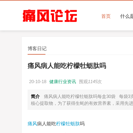
首页
什么
博客日记
痛风病人能吃柠檬牡蛎肽吗
20-10-18
健康行业资讯
围观
1145
次
简介
痛风病人能吃柠檬牡蛎肽吗每盒30袋 每袋
核心提取物，为了获得生蚝的有效营养素，采用先
痛风
病人能吃
柠檬牡蛎肽
吗