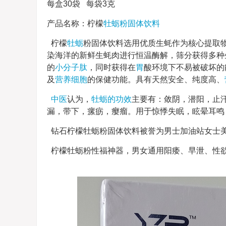
每盒30袋 每袋3克
产品名称：柠檬
牡蛎粉
固体饮料
柠檬
牡蛎
粉固体饮料选用优质生蚝作为核心提取
染海洋的新鲜生蚝肉进行恒温酶解，筛分获得多种
的
小分子肽
，同时获得在
胃
酸环境下不易被破坏的
及
营养细胞
的保健功能。具有天然安全、纯度高、
中医
认为，
牡蛎的功效
主要有：敛阴，潜阳，止
漏，带下，瘰疬，瘿瘤。用于惊悸失眠，眩晕耳鸣
钻石柠檬牡蛎粉固体饮料被誉为男士加油站女士
柠檬牡蛎粉性福神器，男女通用阳痿、早泄、性欲