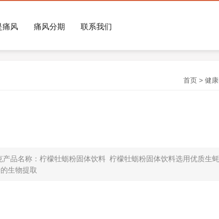
是痛风
痛风分期
联系我们
首页
>
健康
3克产品名称：柠檬牡蛎粉固体饮料 柠檬牡蛎粉固体饮料选用优质生
进的生物提取