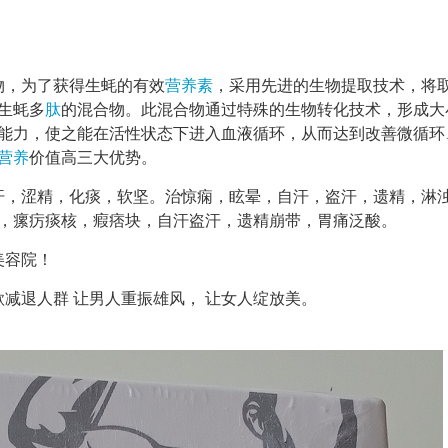
物，为了获得生蚝的有效
营养素
，采用先进的生物提取技术，将
生蚝多
肽
的混合物。此混合物通过特殊的生物转化技术，形成大
能力，使之能在活性状态下进入血液循环，从而达到改善微循环
营养
价值高三大优势。
汗，涩精，化痰，软坚。治惊痫，眩晕，自汗，盗汗，遗精，淋
，瘰疠痰核，瘕痞块，自汗盗汗，遗精崩带，胃痛泛酸。
美容院！
减退人群 让男人重振雄风， 让女人绽放美。