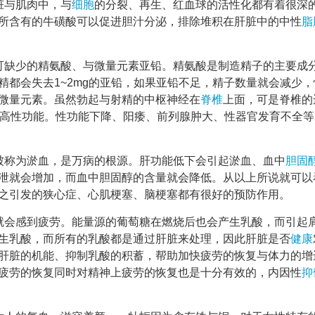
脏与肌肉中，与
细胞
的分裂、再生、红血球的活性化都有着很深
所含有的牛磺酸可以促进胆汁分泌，排除堆积在肝脏中的中性
脂
可缺少的精氨酸、与微量元素亚铅。精氨酸是制造精子的主要成
精都会失去1~2mg的亚铅，如果亚铅不足，精子数量就会减少，
微量元素。虽然勃起与射精的中枢神经在
脊椎
上面，可是脊椎的
提高性功能。性功能下降、阳痿、前列腺肿大、性器官发育不全等
被称为淤血，是万病的根源。肝功能低下会引起淤血、血中
胆固
泄就会增加，而血中胆固醇的含量就会降低。从以上所说就可以
随之引发的狭心症、心肌梗塞、脑梗塞都有很好的预防作用。
就会感到疲劳。能量源的葡萄糖在燃烧后也会产生乳酸，而引起
生乳酸，而所有的乳酸都是通过肝脏来处理，因此肝脏是否
健康
肝脏的机能、抑制乳酸的积蓄，帮助加快疲劳的恢复与体力的增
疲劳的恢复同时对精神上疲劳的恢复也是十分有效的，内因性
抑