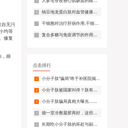
人参皂苷改善心肌缺血的核心机制,应用效果怎么样？
纳豆地龙蛋白肽对血管健康的好处,纳豆地龙蛋白肽对预防心脑血管疾病有帮助吗？
干细胞对治疗肝病作用,干细胞对肝硬化有作用吗?
取自无污
小均等
复合多糖与免疫调节的作用原理及优势分析
、修复
浊，崩
点击排行
小分子肽“骗局”终于补医院揭开，结果太可怕.........
小分子肽被国家叫停？肽有副作用？必看！
小分子肽骗局真相大曝光.......
德一堂冷敷凝胶再好，这些人一定不要用！还有些人必须..........
长期吃小分子肽的坏处与副作用，肽与蛋白质的区别