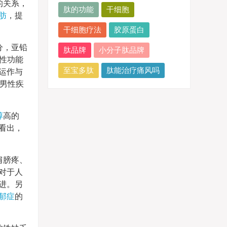
的关系，
肽的功能
干细胞
肪
，提
干细胞疗法
胶原蛋白
分，亚铅
肽品牌
小分子肽品牌
性功能
至宝多肽
肽能治疗痛风吗
运作与
男性疾
醇
高的
看出，
肩膀疼、
对于人
进。另
郁症
的