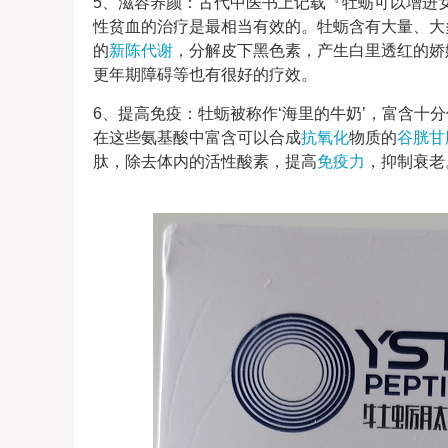
5、滋容养颜：古代中医书上记载『牡蛎可以增进
性贫血的治疗是最相当有效的。牡蛎含有大量、大
的
新陈代谢
，分解皮下黑色素，产生白里透红的娇
更年期障碍等也有很好的疗效。
6、提高免疫：牡蛎被称作‘海里的牛奶’，富含十
在这些氨基酸中富含可以合成
抗氧化
物质的
谷胱甘
肽，除去体内的活性酸素，提高
免疫力
，抑制衰老