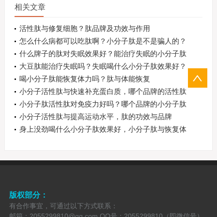
相关文章
活性肽与修复细胞？肽品牌及功效与作用
怎么什么病都可以吃肽啊？小分子肽是不是骗人的？
什么牌子的肽对失眠效果好？能治疗失眠的小分子肽
有哪些？
大豆肽能治疗失眠吗？失眠喝什么小分子肽效果好？
喝小分子肽能恢复体力吗？肽与体能恢复
小分子活性肽与快速补充蛋白质，哪个品牌的活性肽
好
小分子肽活性肽对免疫力好吗？哪个品牌的小分子肽
对免疫力效果好
小分子活性肽与提高运动水平，肽的功效与品牌
身上没劲喝什么小分子肽效果好，小分子肽与恢复体
力
版权部分：
有合作事宜，可通过以下方式联系：
邮箱：2055299810@qq.com QQ号：2055299810（即微信号）