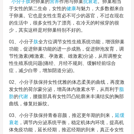
小分子肽
对卵巢的
营养
作用与卵巢
抗衰老
。卵巢相当
于女性的第二生命，女性的
健康
与魅力，大多数都来自
于卵巢。它也是女性生育必不可少的器官，不过在现在
的生活中，很多女性为了漂亮，在冷天的时候穿的很
少，其实这样是对卵巢特别不好的。
01、小分子
肽
全方位调节女性生殖系统功能，增强卵巢
功能，促进卵巢功能的进一步成熟，促进卵泡发育，调
节性激素(雌激素、孕激素、雄激素)分泌，从而调整女
性生殖系统问题(痛经、月经不规则、缓解经前综合
症，减少白带，增加阴道分泌)。
02、小分子肽保持女性优雅的体态柔美的曲线，再度激
发女性的荷尔蒙分泌，增高体内激素水平，从而利于
脂
肪
的
代谢
，腰腹部具有女性凹凸轮廓来丰满结实的胸部
曲线，修复妊娠纹。
03、小分子肽保持青春容颜，推迟更年期的到来，
延缓
衰老
，调节内分泌系统平衡，稳定机体内环境，提高机
体免疫功能，延长经期，推迟经期的到来，真正令女性