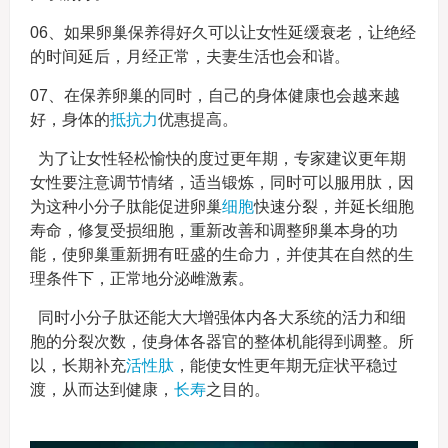
06、如果卵巢保养得好久可以让女性延缓衰老，让绝经
的时间延后，月经正常，夫妻生活也会和谐。
07、在保养卵巢的同时，自己的身体健康也会越来越
好，身体的
抵抗力
优惠提高。
为了让女性轻松愉快的度过更年期，专家建议更年期
女性要注意调节情绪，适当锻炼，同时可以服用肽，因
为这种小分子肽能促进卵巢
细胞
快速分裂，并延长细胞
寿命，修复受损细胞，重新改善和调整卵巢本身的功
能，使卵巢重新拥有旺盛的生命力，并使其在自然的生
理条件下，正常地分泌雌激素。
同时小分子肽还能大大增强体内各大系统的活力和细
胞的分裂次数，使身体各器官的整体机能得到调整。所
以，长期补充
活性肽
，能使女性更年期无症状平稳过
渡，从而达到健康，
长寿
之目的。