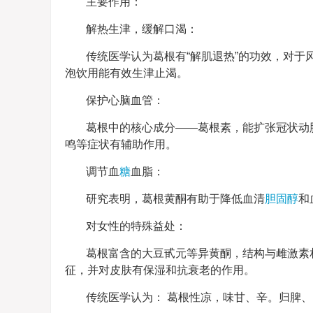
主要作用：
解热生津，缓解口渴：
传统医学认为葛根有“解肌退热”的功效，对于
泡饮用能有效生津止渴。
保护心脑血管：
葛根中的核心成分——葛根素，能扩张冠状动
鸣等症状有辅助作用。
调节血
糖
血脂：
研究表明，葛根黄酮有助于降低血清
胆固醇
和
对女性的特殊益处：
葛根富含的大豆甙元等异黄酮，结构与雌激素
征，并对皮肤有保湿和抗衰老的作用。
传统医学认为： 葛根性凉，味甘、辛。归脾