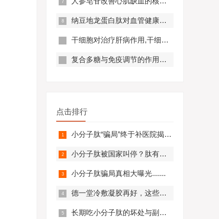
人参皂苷改善心肌缺血的核心机制,应用效果怎么样？
纳豆地龙蛋白肽对血管健康的好处,纳豆地龙蛋白肽对预防心脑血管疾病有帮助吗？
干细胞对治疗肝病作用,干细胞对肝硬化有作用吗?
复合多糖与免疫调节的作用原理及优势分析
点击排行
小分子肽“骗局”终于补医院揭开，结果太可怕.........
小分子肽被国家叫停？肽有副作用？必看！
小分子肽骗局真相大曝光.......
德一堂冷敷凝胶再好，这些人一定不要用！还有些人必须..........
长期吃小分子肽的坏处与副作用，肽与蛋白质的区别