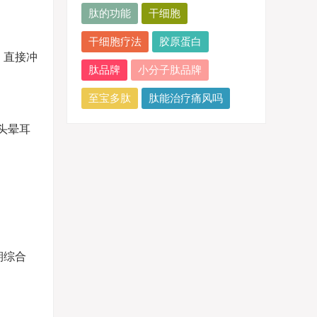
肽的功能
干细胞
干细胞疗法
胶原蛋白
。直接冲
肽品牌
小分子肽品牌
至宝多肽
肽能治疗痛风吗
头晕耳
期综合