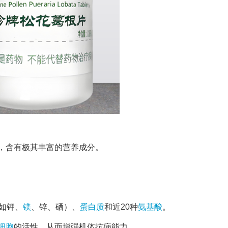
，含有极其丰富的营养成分。
如钾、
镁
、锌、硒）、
蛋白质
和近20种
氨基酸
。
细胞
的活性，从而增强机体抗病能力。