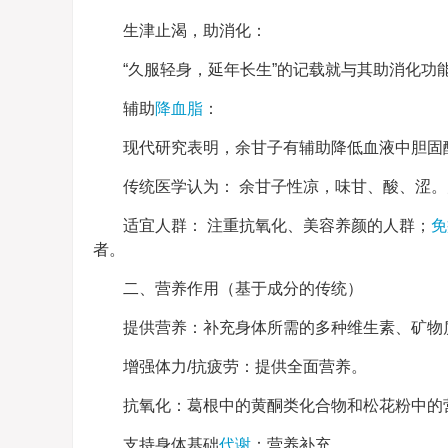
生津止渴，助消化：
“久服轻身，延年长生”的记载就与其助消化功
辅助
降血脂
：
现代研究表明，余甘子有辅助降低血液中胆固
传统医学认为： 余甘子性凉，味甘、酸、涩
适宜人群： 注重抗氧化、美容养颜的人群；
免
者。
二、营养作用（基于成分的传统）
提供营养：补充身体所需的多种维生素、矿物
增强体力/抗疲劳：提供全面营养。
抗氧化：葛根中的黄酮类化合物和松花粉中的
支持身体基础
代谢
：营养补充。