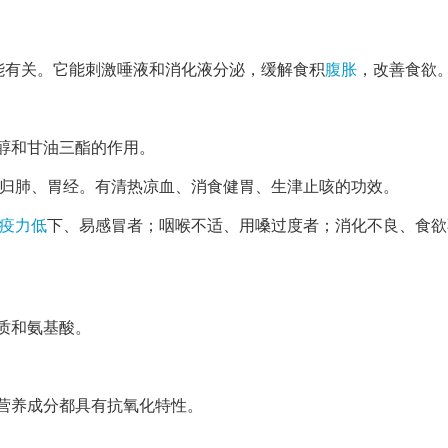
能有关。它能刺激唾液和消化液分泌，缓解食积
腹胀
，改善食欲
醇和甘油三酯的作用。
。归肺、胃经。有清热凉血、消食健胃、生津止咳的功效。
疫力低
下、易感冒者；咽喉不适、用嗓过度者；消化不良、食欲
质和氨基酸。
营养成分都具有抗氧化特性。