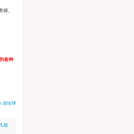
养师。
的各种
分
国珍牌
,能