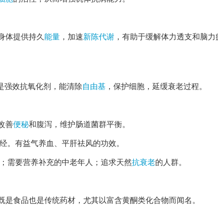
身体提供持久
能量
，加速
新陈代谢
，有助于缓解体力透支和脑力
是强效抗氧化剂，能清除
自由基
，保护细胞，延缓衰老过程。
改善
便秘
和腹泻，维护肠道菌群平衡。
脾经。有益气养血、平肝祛风的功效。
；需要营养补充的中老年人；追求天然
抗衰老
的人群。
既是食品也是传统药材，尤其以富含黄酮类化合物而闻名。