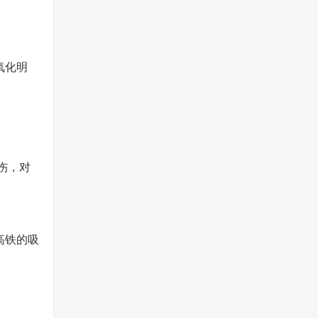
氧化明
伤，对
高铁的吸