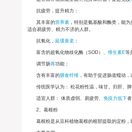
抗疲劳，提升精力：
其丰富的
营养素
，特别是氨基酸和酶类，能为
适合易疲劳、精力不济的人群。
抗氧化，
延缓衰老
：
富含的超氧化物歧化酶（SOD）、
维生素E
等
调节肠
胃
功能：
含有丰富的
膳食纤维
，有助于促进肠道蠕动，
传统医学认为： 松花粉性温，味甘。归肝、
适宜人群： 体质虚弱、易疲劳、
免疫力低下
者
2、葛根粉
葛根粉是从豆科植物葛根的根部提取的淀粉，