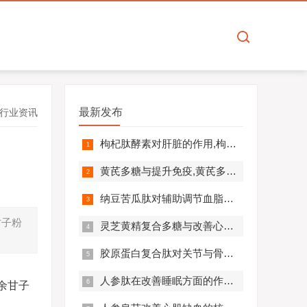
最新发布
行业资讯
枸杞肽酵素对肝脏的作用,枸杞肽酵素护肝解毒效果好吗？
黄芪多糖与提升免疫,黄芪多糖对免疫相关疾病营养干预价值分析！
纳豆苦瓜肽对辅助调节血脂血压的作用机制,应用效果如何？
甘子粉
灵芝黄精复合多糖与改善心肺功能的机制及临床应用分析
胶原蛋白复合肽对关节与骨骼的作用,胶原蛋白复合肽效果怎么样?
人参肽在改善睡眠方面的作用机制及应用分析
余甘子