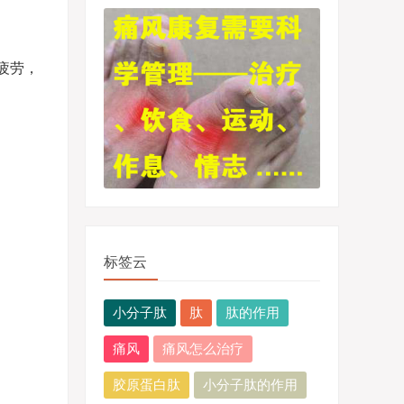
疲劳，
标签云
小分子肽
肽
肽的作用
痛风
痛风怎么治疗
胶原蛋白肽
小分子肽的作用