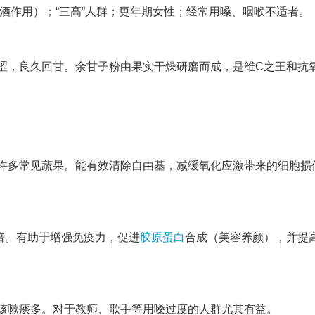
酒作用）；“三高”人群；更年期女性；经常用嗓、咽喉不适者。
涩，良久回甘。余甘子粉由果实干燥研磨而成，是维C之王和抗
许多常见蔬果。能有效清除自由基，减缓氧化应激带来的细胞损
倍。有助于增强免疫力，促进
胶原蛋白
合成（美容养颜），并提
咳嗽痰多。对于教师、歌手等用嗓过度的人群尤其有益。