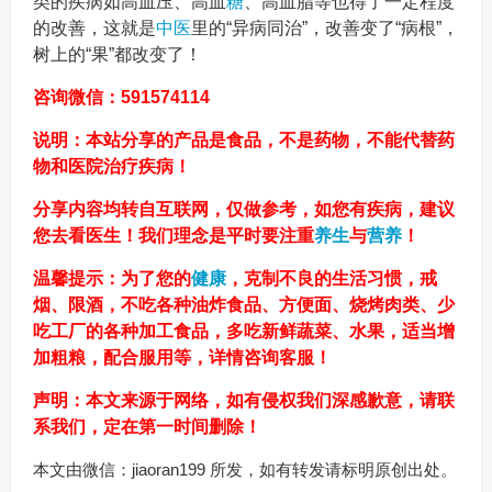
类的疾病如高血压、高血
糖
、高血脂等也得了一定程度
的改善，这就是
中医
里的“异病同治”，改善变了“病根”，
树上的“果”都改变了！
咨询微信：591574114
说明：本站分享的产品是食品，不是药物，不能代替药
物和医院治疗疾病！
分享内容均转自互联网，仅做参考，如您有疾病，建议
您去看医生！我们理念是平时要注重
养生
与
营养
！
温馨提示：为了您的
健康
，克制不良的生活习惯，戒
烟、限酒，不吃各种油炸食品、方便面、烧烤肉类、少
吃工厂的各种加工食品，多吃新鲜蔬菜、水果，适当增
加粗粮，配合服用等，详情咨询客服！
声明：本文来源于网络，如有侵权我们深感歉意，请联
系我们，定在第一时间删除！
本文由微信：jiaoran199 所发，如有转发请标明原创出处。