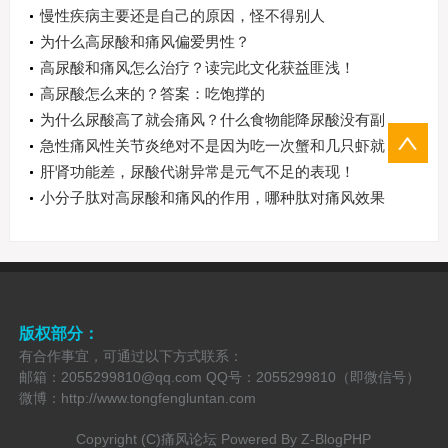
慢性疾病主要还是自己的原因，怪不得别人
为什么高尿酸和痛风偏爱男性？
高尿酸和痛风怎么治疗？读完此文化获益匪浅！
高尿酸怎么来的？答案：吃饱撑的
为什么尿酸高了就会痛风？什么食物能降尿酸没有副
作用
急性痛风性关节炎绝对不是因为吃一次蟹和几只虾就
能够得的！
肝肾功能差，尿酸代谢异常是元气不足的表现！
小分子肽对高尿酸和痛风的作用，哪种肽对痛风效果
最好
版权部分：
有合作事宜，可通过以下方式联系：
邮箱：2055299810@qq.com QQ号：2055299810（即微信号）
微博：http://www.tongfengluntan.com
Copyright (C)痛风论坛 Powered By
Z-BlogPHP