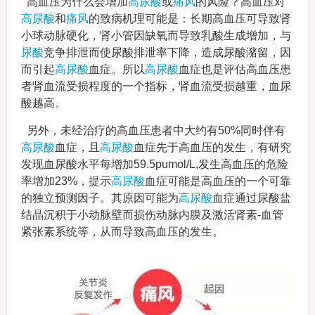
高血压为什么会增加
高尿酸
或
痛风
的风险？高血压对
高尿酸
和
痛风
的致病机理可能是：长期高血压可导致肾
小球动脉硬化，肾小管因缺氧而导致乳酸生成增加，与
尿酸
竞争排泄而使尿酸排泄率下降，造成尿酸潴留，因
而引起
高尿酸
血症。所以
高尿酸
血症也是评估高血压患
者肾血流受损程度的一个指标，肾血流受损越重，血尿
酸越高。
另外，未经治疗的高血压患者中大约有50%同时伴有
高尿酸
血症，且
高尿酸
血症先于高血压的发生，有研究
发现血尿酸水平每增加59.5pumol/L,发生高血压的危险
率增加23%，提示
高尿酸
血症可能是高血压的一个可靠
的独立预测因子。其原因可能为
高尿酸
血症通过尿酸盐
结晶沉积于小动脉壁而损伤动脉内膜及激活肾素-血管
紧张素系统等，从而导致高血压的发生。