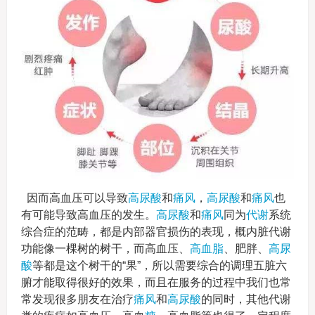
因而高血压可以导致
高尿酸
和
痛风
，
高尿酸
和
痛风
也
有可能导致高血压的发生。
高尿酸
和
痛风
同为
代谢
系统
综合症的范畴，都是内部器官损伤的表现，概内脏代谢
功能像一棵树的树干，而高血压、
高血脂
、肥胖、
高尿
酸
等都是这个树干的“果”，所以需要综合的调理五脏六
腑才能取得很好的效果，而且在服务的过程中我们也常
常发现很多朋友在治疗
痛风
和
高尿酸
的同时，其他代谢