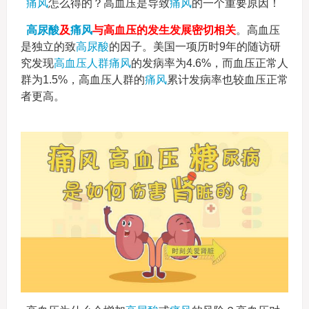
痛风
怎么得的？高血压是导致
痛风
的一个重要原因！
高尿酸
及
痛风
与高血压的发生发展密切相关
。高血压
是独立的致
高尿酸
的因子。美国一项历时9年的随访研
究发现
高血压人群
痛风
的发病率为4.6%，而血压正常人
群为1.5%，高血压人群的
痛风
累计发病率也较血压正常
者更高。