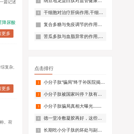
纳豆地龙蛋白肽对血管健康的好处,纳豆地龙蛋白肽对预防心脑血管疾病有帮助吗？
在一篇记述
干细胞对治疗肝病作用,干细胞对肝硬化有作用吗?
苣降尿酸
复合多糖与免疫调节的作用原理及优势分析
读更多
苦瓜多肽与血脂异常的作用,苦瓜多肽调节脂代谢效果好吗？
综复杂,
点击排行
小分子肽“骗局”终于补医院揭开，结果太可怕.........
读更多
小分子肽被国家叫停？肽有副作用？必看！
小分子肽骗局真相大曝光.......
德一堂冷敷凝胶再好，这些人一定不要用！还有些人必须..........
称。荷
长期吃小分子肽的坏处与副作用，肽与蛋白质的区别