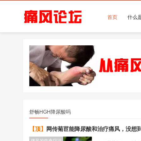
首页
什么
舒畅HGH降尿酸吗
【顶】
网传菊苣能降尿酸和治疗痛风，没想到事实
痛风的饮食疗法