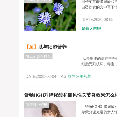
网传菊苣能降尿酸和治疗
自己饮食的文中写下“橄
DATE:2020-08-05
是骗人的吗
【顶】
肽与细胞营养
痛风的饮食疗法
肽是细胞的基础营养
细胞受到破坏、毒害，会
DATE:2021-02-04
TAG:
肽与细胞营养
舒畅HGH对降尿酸和痛风性关节炎效果怎么
健康行业资讯
舒畅HGH对降尿酸
尔蒙分泌充足的女人性