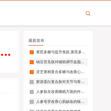
最新发布
黄芪多糖与提升免疫,黄芪多糖对免疫相关疾病营养干预价值分析！
纳豆苦瓜肽对辅助调节血脂血压的作用机制,应用效果如何？
灵芝黄精复合多糖与改善心肺功能的机制及临床应用分析
胶原蛋白复合肽对关节与骨骼的作用,胶原蛋白复合肽效果怎么样?
人参肽在改善睡眠方面的作用机制及应用分析
人参皂苷改善心肌缺血的核心机制,应用效果怎么样？