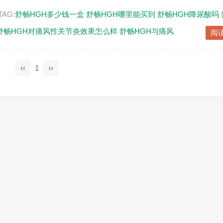
TAG:
舒畅HGH多少钱一盒
舒畅HGH哪里能买到
舒畅HGH降尿酸吗
舒畅HGH对痛风性关节炎效果怎么样
舒畅HGH与痛风
阅
‹‹
1
››