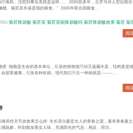
痛风，没想到事实竟然是这样...... 2000前多年，古罗马诗人贺拉斯
榄、菊苣及冬葵是我的粮食。” 2005年联合国粮食...
TAG:
菊苣降尿酸
菊苣茶
菊苣茶能降尿酸吗
菊苣降尿酸效果
菊苣
菊
阅
物质 细胞是生命的基本单位，它虽然精致细巧却又蕴藏丰富，结构更是错
损害健康，引发各种疾病。现代我们只生一种病就是--------...
阅
样
和痛风性关节炎效果怎么样 生长荷尔蒙是女人的青春之源，素有青春素之
感妩媚，时刻散发着女人味，充满阳光的气息；相反，荷尔...