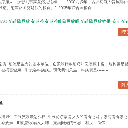
痛风，没想到事实竟然是这样...... 2000前多年，古罗马诗人贺拉斯
榄、菊苣及冬葵是我的粮食。” 2005年联合国粮食...
TAG:
菊苣降尿酸
菊苣茶
菊苣茶能降尿酸吗
菊苣降尿酸效果
菊苣
菊
阅
物质 细胞是生命的基本单位，它虽然精致细巧却又蕴藏丰富，结构更是错
损害健康，引发各种疾病。现代我们只生一种病就是--------...
阅
样
和痛风性关节炎效果怎么样 生长荷尔蒙是女人的青春之源，素有青春素之
感妩媚，时刻散发着女人味，充满阳光的气息；相反，荷尔...