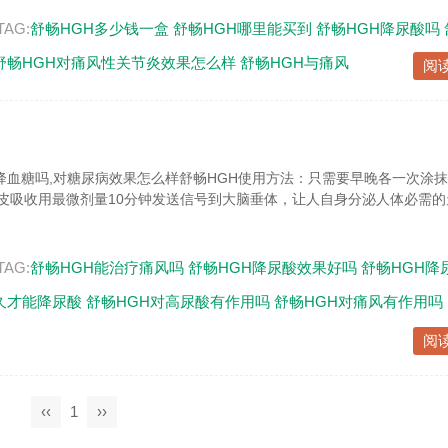
TAG:
舒畅HGH多少钱一盒
舒畅HGH哪里能买到
舒畅HGH降尿酸吗
舒畅HGH对痛风性关节炎效果怎么样
舒畅HGH与痛风
阅
降血糖吗,对糖尿病效果怎么样舒畅HGH使用方法：只需要早晚各一次涂
透皮吸收用最微剂量10分钟发送信号到大脑垂体，让人自身分泌人体必需
TAG:
舒畅HGH能治疗痛风吗
舒畅HGH降尿酸效果好吗
舒畅HGH降
久才能降尿酸
舒畅HGH对高尿酸有作用吗
舒畅HGH对痛风有作用吗
阅
‹‹
1
››