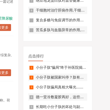
纳豆地龙蛋白肽对血管健康的好处,纳豆地龙蛋白肽对预防心脑血管疾病有帮助吗？
在一篇记述
干细胞对治疗肝病作用,干细胞对肝硬化有作用吗?
苣降尿酸
复合多糖与免疫调节的作用原理及优势分析
读更多
苦瓜多肽与血脂异常的作用,苦瓜多肽调节脂代谢效果好吗？
综复杂,
点击排行
小分子肽“骗局”终于补医院揭开，结果太可怕.........
读更多
小分子肽被国家叫停？肽有副作用？必看！
小分子肽骗局真相大曝光.......
德一堂冷敷凝胶再好，这些人一定不要用！还有些人必须..........
称。荷
长期吃小分子肽的坏处与副作用，肽与蛋白质的区别