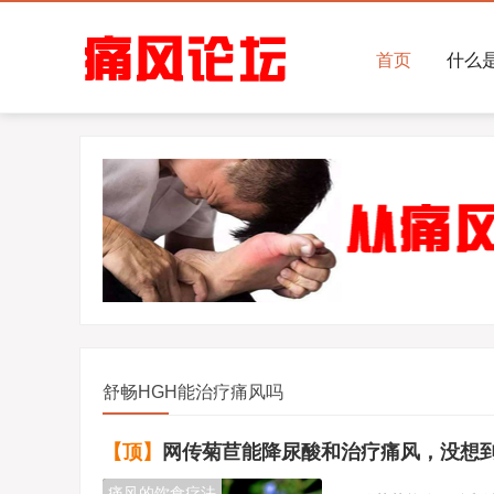
首页
什么
舒畅HGH能治疗痛风吗
【顶】
网传菊苣能降尿酸和治疗痛风，没想到事实
痛风的饮食疗法