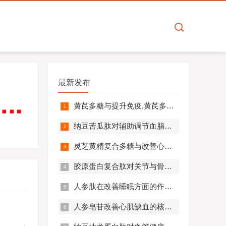
最新发布
黄芪多糖与提升免疫,黄芪多糖对免疫相关疾病营养干预价值分析！
纳豆苦瓜肽对辅助调节血脂血压的作用机制,应用效果如何？
灵芝黄精复合多糖与改善心肺功能的机制及临床应用分析
胶原蛋白复合肽对关节与骨骼的作用,胶原蛋白复合肽效果怎么样?
人参肽在改善睡眠方面的作用机制及应用分析
人参皂苷改善心肌缺血的核心机制,应用效果怎么样？