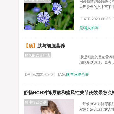
网传菊苣能降尿酸和治疗
自己饮食的文中写下“橄
DATE:2020-08-05
是骗人的吗
【顶】
肽与细胞营养
痛风的饮食疗法
肽是细胞的基础营养
细胞受到破坏、毒害，会
DATE:2021-02-04
TAG:
肽与细胞营养
舒畅HGH对降尿酸和痛风性关节炎效果怎么
健康行业资讯
舒畅HGH对降尿酸
尔蒙分泌充足的女人性