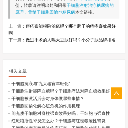
创，转载请注明出处和附带
干细胞注射治疗糖尿病的
原理，骨髓干细胞回输也糖尿病
本文链接。
上一篇：
痔疮膏能根除治疮吗？哪个牌子的痔疮膏效果好
啊
下一篇：
做过手术的人喝大豆肽好吗？小分子肽品牌排名
相关文章
干细胞抗衰与“九大器官年轻化”
干细胞注射能降血糖吗？干细胞疗法对降血糖效果好
吗
干细胞被激活后会对身体做哪些事情？
干细胞回输化解心脏危机的作用机理
间充质干细胞对脊柱强直效果好吗，干细胞与强直性
脊柱炎
红斑狼疮性肾炎怎么办？干细胞与红斑狼疮性肾炎