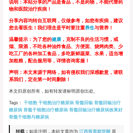
说明：本站分享的产品是食品，不是药物，不能代替药
物和医院治疗疾病！
分享内容均转自互联网，仅做参考，如您有疾病，建议
您去看医生！我们理念是平时要注重
养生
与营养！
温馨提示：为了您的
健康
，克制不良的生活习惯，戒
烟、限酒，不吃各种油炸食品、方便面、烧烤肉类、少
吃工厂的各种加工食品，多吃新鲜蔬菜、水果，适当增
加粗粮，配合服用等，详情咨询客服！
声明：本文来源于网络，如有侵权我们深感歉意，请联
系我们，定在第一时间删除！
本文归原创所有，如有转发请标明原创出处。
Tags：
干细胞
干细胞治疗糖尿病
骨髓回输
骨髓回输治疗
糖尿病
骨髓干细胞治疗糖尿病
骨髓回输治疗糖尿病效果好
骨髓干细胞与糖尿病
转载：
如非注明，本站文章均为
江西股票期货网
原