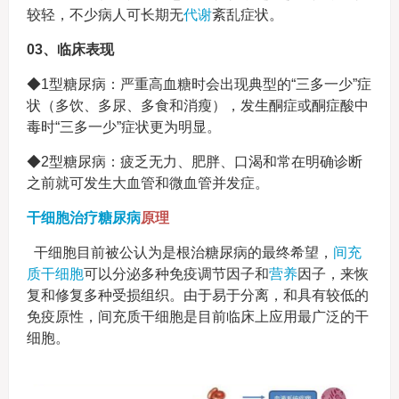
较轻，不少病人可长期无
代谢
紊乱症状。
03、临床表现
◆1型糖尿病：严重高血糖时会出现典型的“三多一少”症
状（多饮、多尿、多食和消瘦），发生酮症或酮症酸中
毒时“三多一少”症状更为明显。
◆2型糖尿病：疲乏无力、肥胖、口渴和常在明确诊断
之前就可发生大血管和微血管并发症。
干细胞治疗糖尿病
原理
干细胞目前被公认为是根治糖尿病的最终希望，
间充
质干细胞
可以分泌多种免疫调节因子和
营养
因子，来恢
复和修复多种受损组织。由于易于分离，和具有较低的
免疫原性，间充质干细胞是目前临床上应用最广泛的干
细胞。