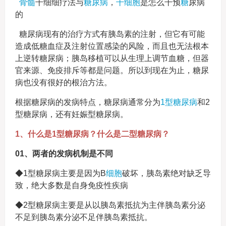
骨髓
干细细疗法与
糖尿病
，
干细胞
是怎么干预
糖
尿病
的
糖尿病现有的治疗方式有胰岛素的注射，但它有可能
造成低糖血症及注射位置感染的风险，而且也无法根本
上逆转糖尿病；胰岛移植可以从生理上调节血糖，但器
官来源、免疫排斥等都是问题。所以到现在为止，糖尿
病也没有很好的根治方法。
根据糖尿病的发病特点，糖尿病通常分为
1型糖尿病
和2
型糖尿病，还有妊娠型糖尿病。
1、什么是1型糖尿病？什么是二型糖尿病？
01、两者的发病机制是不同
◆1型糖尿病主要是因为B
细胞
破坏，胰岛素绝对缺乏导
致，绝大多数是自身免疫性疾病
◆2型糖尿病主要是从以胰岛素抵抗为主伴胰岛素分泌
不足到胰岛素分泌不足伴胰岛素抵抗。