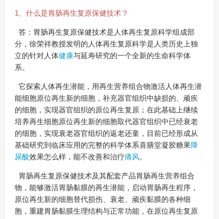
1、什么是胃肠再生复原保健技术？
答：胃肠再生复原保健技术是人体再生复原科学组成部
分，徐荣祥教授发明的人体再生复原科学是人类历史上独
立的针对人体
健康
与延寿研究的一个全新的生命科学体
系。
它探索人体再生潜能，用再生营养组合物激活人体再生潜
能细胞原位再生新的细胞，补充器官组织中缺损的、顽疾
的细胞，实现器官组织的原位再生复原；在此基础上继续
培养再生细胞原位再生新的细胞取代器官组织中已经衰老
的细胞，实现衰老器官组织的返老还童，目前已经形成从
基础研究到临床应用的完整的科学体系喜膳堂凝胶糖果
降
尿酸
效果怎么样，能不改善和治疗
痛风
。
胃肠再生复原保健技术及其配套产品胃肠再生营养组合
物，能够激活胃肠黏膜的再生潜能，启动胃肠再生程序，
原位再生新的细胞替代损伤、衰老、顽疾黏膜的各种细
胞，重建胃肠黏膜生理结构与正常功能，在原位再生复原