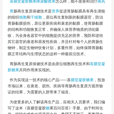
喜膳堂凝胶糖果降尿酸效果
怎么样，能不改善和治疗
痛风
胃
肠再生复原保健技术是
营养
促进胃肠黏膜具有再生潜能
的组织
细胞
和
干细胞
，原位再生复制新的黏膜器官，防治
胃肠黏膜损伤，原位更新疾病和衰老的黏膜，使胃肠黏膜
的结构和功能恢复正常，并确保人体营养物质的消化吸
收，为全身各器官中的细胞提供充足的营养，预防和逆转
其它器官的衰老和原发性疾病，并且针对每个人的胃肠生
物钟，制定生物钟饮食计划，多重作用，始终保障胃肠黏
膜正常结构与生理状态的这样一种最前沿技术。
胃肠再生复原保健技术是由原位细胞再生技术和
喜膳堂凝
胶糖果
共同作用来实现的。
作为实现这一技术的核心产品——喜
膳堂凝胶糖果
，投放
市场以来，在衰老、损伤、疾病等胃肠再生复原方面所验
证的结果，为需要的人群带来了福音。
为使更多的人了解该再生产品，应相关人员要求，我们编
写了这本《喜膳堂凝胶
糖
果百问百答》手册。由于时间仓