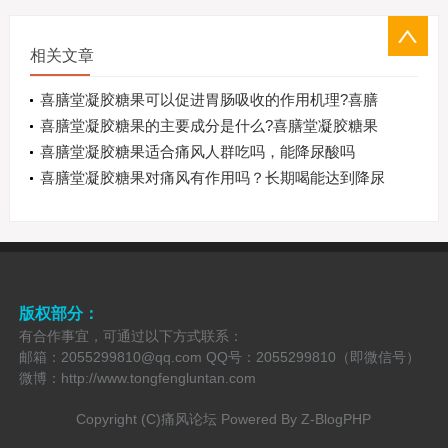
相关文章
喜膳堂凝胶糖果可以促进胃肠吸收的作用机理?喜膳
堂凝胶糖果对口腔溃疡的作用机理？
喜膳堂凝胶糖果的主要成分是什么?喜膳堂凝胶糖果
可以长期吃吗？
喜膳堂凝胶糖果适合痛风人群吃吗，能降尿酸吗
喜膳堂凝胶糖果对痛风有作用吗？长期喝能达到降尿
酸的效果好吗
版权部分：
有合作事宜，可通过以下方式联系：
邮箱：2055299810@qq.com QQ号：2055299810（即微信号）
微博：http://www.tongfengluntan.com
Copyright (C)痛风论坛 Powered By
Z-BlogPHP