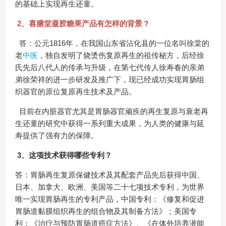
的基础上实现再生还童。
2、喜膳堂凝胶糖果产品有怎样的背景？
答：公元1816年，在我国山东省沾化县的一位名叫徐棠的
老
中医
，独自发明了烧烫伤复原再生的祖传秘方，后经徐
氏先后八代人的传承与升级，在第七代传人徐寿春的亲弟
弟徐荣祥的进一步研发及推广下，现已经成功实现胃肠组
织器官的原位复原再生技术及产品。
目前在内脏器官尤其是胃肠器官顽疾的再生复原与衰老再
生还童的研究中获得一系列重大成果，为人类的健康与延
寿提供了强有力的保障。
3、这项技术获得哪些专利？
答：胃肠再生复原保健技术及其配套产品先后获得中国、
日本、加拿大、欧洲、美国等二十七项技术专利，为世界
唯一实现胃肠再生的专利产品，中国专利：《修复和促进
胃肠道黏膜组织再生的组合物及其制备方法》；美国专
利：《治疗与预防胃肠道癌症方法》、《在体外培养潜能