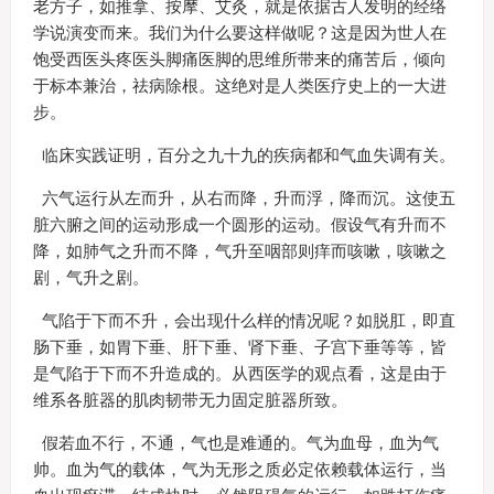
老方子，如推拿、按摩、艾灸，就是依据古人发明的经络
学说演变而来。我们为什么要这样做呢？这是因为世人在
饱受西医头疼医头脚痛医脚的思维所带来的痛苦后，倾向
于标本兼治，祛病除根。这绝对是人类医疗史上的一大进
步。
临床实践证明，百分之九十九的疾病都和气血失调有关。
六气运行从左而升，从右而降，升而浮，降而沉。这使五
脏六腑之间的运动形成一个圆形的运动。假设气有升而不
降，如肺气之升而不降，气升至咽部则痒而咳嗽，咳嗽之
剧，气升之剧。
气陷于下而不升，会出现什么样的情况呢？如脱肛，即直
肠下垂，如胃下垂、肝下垂、肾下垂、子宫下垂等等，皆
是气陷于下而不升造成的。从西医学的观点看，这是由于
维系各脏器的肌肉韧带无力固定脏器所致。
假若血不行，不通，气也是难通的。气为血母，血为气
帅。血为气的载体，气为无形之质必定依赖载体运行，当