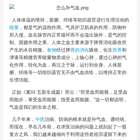
人体体温的维持，脏腑、经络等组织器官进行生理活动的
能量
，都是气的温煦作用。气具护卫肌表的作用，防御外
邪入侵。血在脉管内正常循环而不会溢出脉外，是气的控
制、固摄作用之果。人体之血主要来源于脾胃消化吸收所
产生的水谷精微。
食物
经过脾
胃的消化
吸收，化生
营养
和
津液等精微营养能量物质成分，上输心肺，通过心肺的气
化作用，转化为血，再注之于脉，运行到全身。人体脏
腑、经络等一切组织器官无不由气血供给，以维持正常的
生理功能。
正如《素问·五脏生成篇》所云：“肝受血而能视，足受血
而能步，掌受血而能握，指受血而能摄。”这一切都说明，
气血是我们的生命之根。
几千年来，
中医
治病、防病的根本就是补气血、通经络。
而现在，早在几年前，在求医治病的问题上就刮起了一股
复古之风，我们越来越倾向于利用这些老祖宗遗留下来的