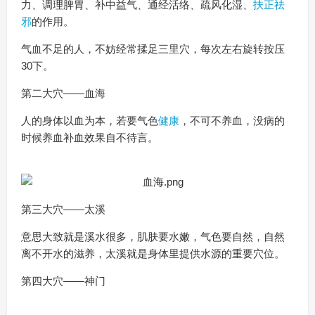
力、调理脾胃、补中益气、通经活络、疏风化湿、
扶正
祛
邪
的作用。
气血不足的人，不妨经常揉足三里穴，每次左右旋转按压
30下。
第二大穴——血海
人的身体以血为本，若要气色
健康
，不可不养血，没病的
时候养血补血效果自不待言。
第三大穴——太溪
意思大致就是溪水很多，肌肤要水嫩，气色要自然，自然
离不开水的滋养，太溪就是身体里提供水源的重要穴位。
第四大穴——神门