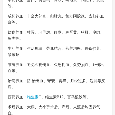
等。
成药养血：十全大补膏、归脾丸、复方阿胶浆、当归补血
膏等。
饮食养血：桂圆、老母鸡、红枣、鸡蛋黄、猪肝、瘦肉、
鱼类等。
生活养血：生活规律、劳逸结合、营养均衡、铁锅炒菜、
禁浓茶。
节省养血：避免久视伤血、久思耗血、久劳损血、外伤出
血等。
治病养血：防 治出血、腎衰、再障、月经过多、崩漏等疾
病。
西药养血：
维生素
C、维生素B12、富马酸铁等。
术后养血：大病、大小手术后、产后、人流后均应养气
血。