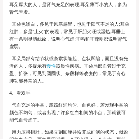
耳朵厚大的人，是肾气充足的表现;耳朵薄而小的人，多为
肾气亏虚。
耳朵色淡白，多见于风寒感冒，也见于阳气不足的人;耳朵
红肿，多是“上火”的表现，常见于肝胆火旺或湿热;耳垂上
有一条明显斜线纹，说明心气虚;耳鸣和耳聋则都说明肾气
虚弱。
耳朵局部有结节状或条索状隆起、点状凹陷，而且没有光
泽的人，多提示有
慢性
器质性疾病。耳朵局部血管过于充
盈、扩张，可见到圆圈状、条段样等改变的，常见于有心
肺功能异常的人。
4、看双手
气血充足的手掌，应该红润均匀、血色好，若发现手掌的
颜色不均匀，或者出现了许多红白相间的小点，那就很可
能气血亏虚了。
用力压拇指肚，如果立刻回弹并恢复成红润的状态，就说