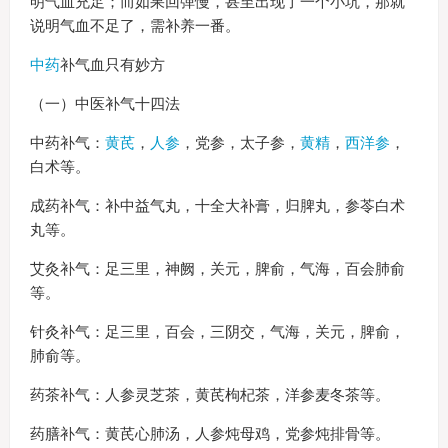
明气血充足；而如果回弹慢，甚至出现了一个小坑，那就
说明气血不足了，需补养一番。
中药
补气血只有妙方
（一）中医补气十四法
中药补气：
黄芪
，
人参
，党参，太子参，
黄精
，
西洋参
，
白术等。
成药补气：补中益气丸，十全大补膏，归脾丸，参苓白术
丸等。
艾灸补气：足三里，神阙，关元，脾俞，气海，百会肺俞
等。
针灸补气：足三里，百会，三阴交，气海，关元，脾俞，
肺俞等。
药茶补气：人参灵芝茶，黄芪枸杞茶，洋参麦冬茶等。
药膳补气：黄芪心肺汤，人参炖母鸡，党参炖排骨等。