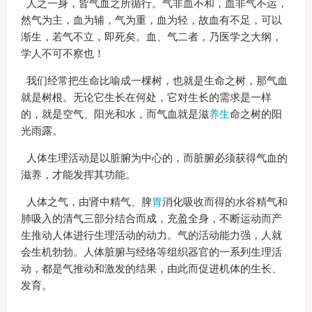
人之一身，皆气血之所循行。气非血不和，血非气不运，
然气为主，血为辅，气为重，血为轻，故血有不足，可以
渐生，若气不立，即死矣。血、气二者，乃医学之大纲，
学人不可不察也！
我们经常把生命比喻成一棵树，也就是生命之树，那气血
就是树根。无论它生长在何处，它对生长的需求是一样
的，就是空气、阳光和水，而气血就是滋
养生
命之树的阳
光雨露。
人体生理活动是以脏腑为中心的，而脏腑必须获得气血的
滋养，才能发挥其功能。
人体之气，由肾中精气、脾
胃
消化吸收而得的水谷精气和
肺吸入的清气三部分结合而成，充盈全身，不断运动而产
生推动人体进行生理活动的动力。气的活动能力强，人就
会生机勃勃。人体脏腑与经络等组织器官的一系列生理活
动，都是气推动和激发的结果，由此而促进机体的生长、
发育。