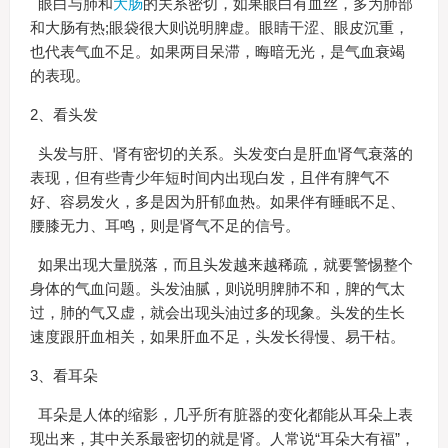
眼白与肺和
大肠
的关系密切，如果眼白有血丝，多为肺部
和大肠有热;眼袋很大则说明脾虚。眼睛干涩、眼皮沉重，
也代表气血不足。如果两目呆滞，晦暗无光，是气血衰竭
的表现。
2、看头发
头发与肝、肾有密切的关系。头发变白是肝血肾气衰落的
表现，但有些青少年短时间内出现白发，且伴有脾气不
好、容易发火，多是因为肝郁血热。如果伴有睡眠不足、
腰膝无力、耳鸣，则是肾气不足的信号。
如果出现大量脱落，而且头发越来越稀疏，就要警惕整个
身体的气血问题。头发油腻，则说明脾肺不和，脾的气太
过，肺的气又虚，就会出现头油过多的现象。头发的生长
速度跟肝血相关，如果肝血不足，头发长得慢、易干枯。
3、看耳朵
耳朵是人体的缩影，几乎所有脏器的变化都能从耳朵上表
现出来，其中关系最密切的就是肾。人常说“耳朵大有福”，