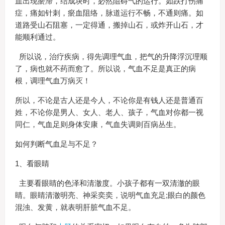
血出现瘀滞，结成块时，必然阻碍气的运行。如跌打伤痛
症，痛如针刺，瘀血阻络，脉道运行不畅，不通则痛。如
道路受山石阻塞，一定得通，搬掉山石，或炸开山石，才
能顺利通过。
所以说，治疗疾病，得先调理气血，把气的升降浮沉理顺
了，病也就不药而愈了。所以说，气血不足是真正的病
根，调理气血万病灭！
所以，不论是古人还是今人，不论你是有钱人还是普通百
姓，不论你是男人、女人、老人、孩子，气血对你都一视
同仁，气血足则身体安康，气血失调则百病丛生。
如何判断气血足与不足？
1、看眼睛
主要看眼睛的色泽和清澈度。小孩子都有一双清澈的眼
睛。眼睛清澈明亮、神采奕奕，说明气血充足;眼白的颜色
混浊、发黄，就表明肝脏气血不足。