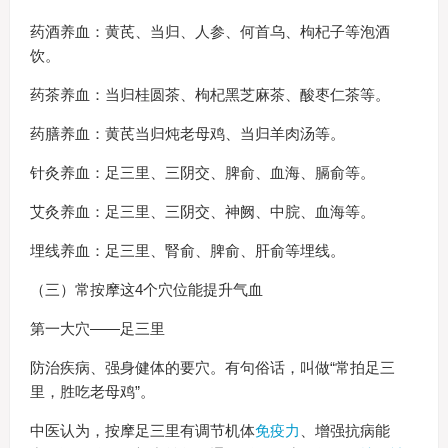
药酒养血：黄芪、当归、人参、何首乌、枸杞子等泡酒
饮。
药茶养血：当归桂圆茶、枸杞黑芝麻茶、酸枣仁茶等。
药膳养血：黄芪当归炖老母鸡、当归羊肉汤等。
针灸养血：足三里、三阴交、脾俞、血海、膈俞等。
艾灸养血：足三里、三阴交、神阙、中脘、血海等。
埋线养血：足三里、腎俞、脾俞、肝俞等埋线。
（三）常按摩这4个穴位能提升气血
第一大穴——足三里
防治疾病、强身健体的要穴。有句俗话，叫做“常拍足三
里，胜吃老母鸡”。
中医认为，按摩足三里有调节机体
免疫力
、增强抗病能