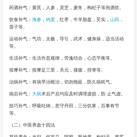
药酒补气：黄芪，人参，灵芝，麦冬，枸杞子等泡酒饮。
饮食补气：
海参
，
鸡蛋
，红枣，牛羊胎盘，芡实，
山药
，
莲子等。
运动补气：气功，太极，导引，武术，健身操，适当活动
等。
生活补气：生活作息规律，劳逸结合，心态平衡等。
按摩补气：按摩足三里，关元，揉腹，捏脊等。
治病补气：有病早治根治，切勿拖延，防久病耗气。
病后补气：
大病
术后产后均应及时调理虚损，防·止气虚。
技巧补气：呼吸吐纳，意守丹田，三分饥寒，百事有节
等。
（二）中医养血十四法
草药养血：当归、何首乌、阿胶、熟地黄、枸杞子、黄芪