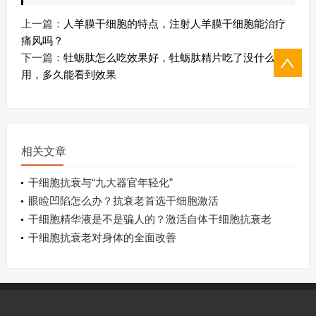
上一篇：
人羊膜干细胞的特点，注射人羊膜干细胞能治疗
痛风吗？
下一篇：
​牡蛎肽怎么吃效果好，牡蛎肽精片吃了没什么
用，多久能看到效果
相关文章
干细胞抗衰与“九大器官年轻化”
眼睑凹陷怎么办？抗衰老首选干细胞激活
干细胞精华液是不是骗人的？激活自体干细胞抗衰老
是不是真的？
干细胞抗衰老对身体的全面改善