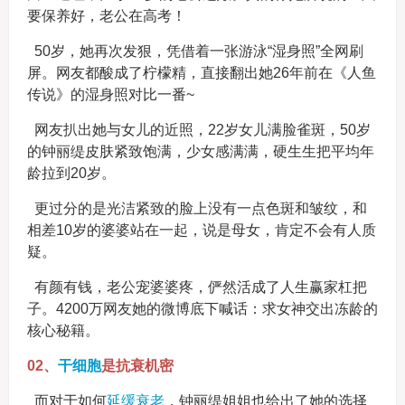
要保养好，老公在高考！
50岁，她再次发狠，凭借着一张游泳“湿身照”全网刷
屏。网友都酸成了柠檬精，直接翻出她26年前在《人鱼
传说》的湿身照对比一番~
网友扒出她与女儿的近照，22岁女儿满脸雀斑，50岁
的钟丽缇皮肤紧致饱满，少女感满满，硬生生把平均年
龄拉到20岁。
更过分的是光洁紧致的脸上没有一点色斑和皱纹，和
相差10岁的婆婆站在一起，说是母女，肯定不会有人质
疑。
有颜有钱，老公宠婆婆疼，俨然活成了人生赢家杠把
子。4200万网友她的微博底下喊话：求女神交出冻龄的
核心秘籍。
02、
干细胞
是抗衰机密
而对于如何
延缓衰老
，钟丽缇姐姐也给出了她的选择