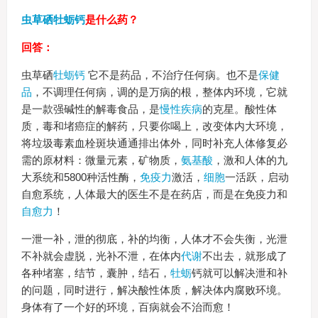
虫草硒牡蛎钙
是什么药？
回答：
虫草硒
牡蛎钙
它不是药品，不治疗任何病。也不是
保健
品
，不调理任何病，调的是万病的根，整体内环境，它就
是一款强碱性的解毒食品，是
慢性疾病
的克星。酸性体
质，毒和堵癌症的解药，只要你喝上，改变体内大环境，
将垃圾毒素血栓斑块通通排出体外，同时补充人体修复必
需的原材料：微量元素，矿物质，
氨基酸
，激和人体的九
大系统和5800种活性酶，
免疫力
激活，
细胞
一活跃，启动
自愈系统，人体最大的医生不是在药店，而是在免疫力和
自愈力
！
一泄一补，泄的彻底，补的均衡，人体才不会失衡，光泄
不补就会虚脱，光补不泄，在体内
代谢
不出去，就形成了
各种堵塞，结节，囊肿，结石，
牡蛎
钙就可以解决泄和补
的问题，同时进行，解决酸性体质，解决体内腐败环境。
身体有了一个好的环境，百病就会不治而愈！