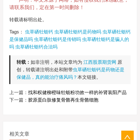
请联系我们，定在第一时间删除！
转载请标明出处。
Tags：
虫草硒牡蛎钙
虫草硒牡蛎钙是药物吗
虫草硒牡蛎钙
是保健品吗
虫草硒牡蛎钙是传销吗
虫草硒牡蛎钙是骗人的
吗
虫草硒牡蛎钙合法吗
转载：
如非注明，本站文章均为
江西股票期货网
原
创，转载请注明出处和附带
虫草硒牡蛎钙是药物还是
保健品，真的能治疗痛风吗？
本文链接。
上一篇：
找和权健柳橙味牡蛎粉功效一样的补肾装阳产品
下一篇：
胶原蛋白肽修复骨骼再生骨骼细胞
相关文章