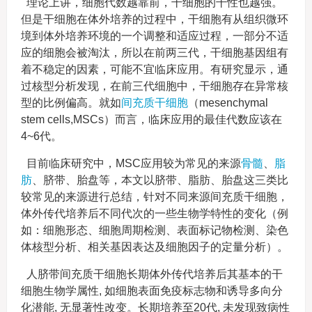
理论上讲，细胞代数越靠前，干细胞的干性也越强。
但是干细胞在体外培养的过程中，干细胞有从组织微环
境到体外培养环境的一个调整和适应过程，一部分不适
应的细胞会被淘汰，所以在前两三代，干细胞基因组有
着不稳定的因素，可能不宜临床应用。有研究显示，通
过核型分析发现，在前三代细胞中，干细胞存在异常核
型的比例偏高。就如
间充质干细胞
（mesenchymal
stem cells,MSCs）而言，临床应用的最佳代数应该在
4~6代。
目前临床研究中，MSC应用较为常见的来源
骨髓
、
脂
肪
、脐带、胎盘等，本文以脐带、脂肪、胎盘这三类比
较常见的来源进行总结，针对不同来源间充质干细胞，
体外传代培养后不同代次的一些生物学特性的变化（例
如：细胞形态、细胞周期检测、表面标记物检测、染色
体核型分析、相关基因表达及细胞因子的定量分析）。
人脐带间充质干细胞长期体外传代培养后其基本的干
细胞生物学属性, 如细胞表面免疫标志物和诱导多向分
化潜能, 无显著性改变。长期培养至20代, 未发现致病性