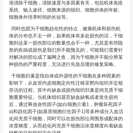
渐清除干细胞，清除速度与多因素有关，包括机体免疫
系统、输入途径、细胞来源的组织、细胞供体的年龄、
细胞体外培养时间的长短等。
同时也因为干细胞趋化性的特点，健康机体和损伤机
体的分布也不太一样，如果机体有多处损伤的话，干细
胞到达某一损伤部位的数量也会不一样，尤其是有些隐
形的疾病或损伤是我们所不能预见的，可能我们需要针
对解决的部位成了漏网之鱼，因为干细胞并不能分辨某
种损伤的严重程度，无法进行先急后缓的修复策略。
干细胞归巢是指自体或外源性的干细胞在多种因素的
影响下，从血管内皮细胞定向性迁移至靶向组织并定植
存活的过程。其中向缺血或损伤组织归巢是间充质干细
胞重要特征。当机体组织器官缺血缺氧或者发生损伤
后，通过释放炎性因子(如白细胞介素1，肿瘤坏死因子
α)和趋化因子(如基质细胞衍生因子1)等多种成分入血活
化间充质干细胞，同时可以在损伤部位周围形成配体的
浓度梯度，从而趋化间充质干细胞沿浓度梯度向着缺血
缺氧的目标组织定向迁移。