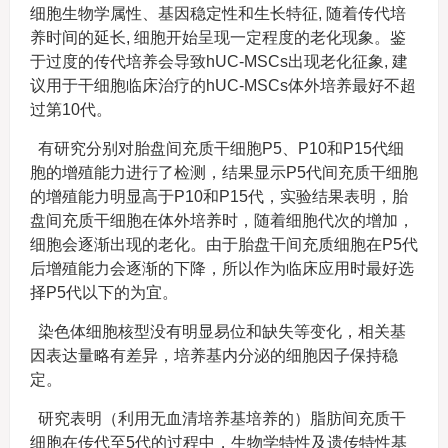
细胞生物学属性、基因稳定性和生长特征, 随着传代培
养时间的延长, 细胞开始呈现一定程度的老化现象。鉴
于过度的传代培养会导致hUC-MSCs出现老化征象, 建
议用于干细胞临床治疗的hUC-MSCs体外培养最好不超
过第10代。
有研究分别对胎盘间充质干细胞P5、P10和P15代细
胞的增殖能力进行了检测，结果显示P5代间充质干细胞
的增殖能力明显高于P10和P15代，实验结果表明，胎
盘间充质干细胞在体外培养时，随着细胞代次的增加，
细胞会逐渐出现的老化。由于胎盘干间充质细胞在P5代
后增殖能力会逐渐的下降，所以作为临床应用时最好选
择P5代以下的为宜。
染色体细胞核型没有明显易位和缺失等变化，相关基
因表达量略有差异，培养基内分泌的细胞因子保持稳
定。
研究表明（利用无血清培养基培养的）脂肪间充质干
细胞在传代至5代的过程中，生物学特性及遗传特性基