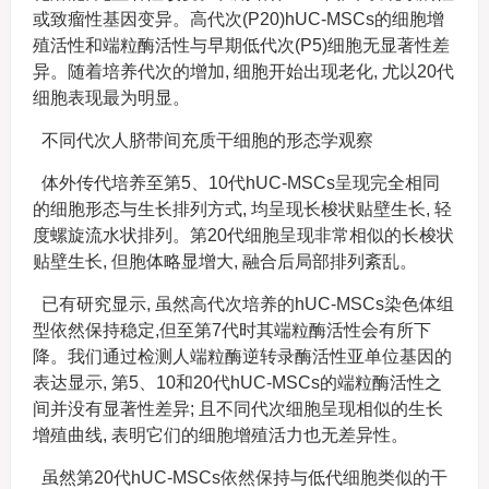
或致瘤性基因变异。高代次(P20)hUC-MSCs的细胞增
殖活性和端粒酶活性与早期低代次(P5)细胞无显著性差
异。随着培养代次的增加, 细胞开始出现老化, 尤以20代
细胞表现最为明显。
不同代次人脐带间充质干细胞的形态学观察
体外传代培养至第5、10代hUC-MSCs呈现完全相同
的细胞形态与生长排列方式, 均呈现长梭状贴壁生长, 轻
度螺旋流水状排列。第20代细胞呈现非常相似的长梭状
贴壁生长, 但胞体略显增大, 融合后局部排列紊乱。
已有研究显示, 虽然高代次培养的hUC-MSCs染色体组
型依然保持稳定,但至第7代时其端粒酶活性会有所下
降。我们通过检测人端粒酶逆转录酶活性亚单位基因的
表达显示, 第5、10和20代hUC-MSCs的端粒酶活性之
间并没有显著性差异; 且不同代次细胞呈现相似的生长
增殖曲线, 表明它们的细胞增殖活力也无差异性。
虽然第20代hUC-MSCs依然保持与低代细胞类似的干