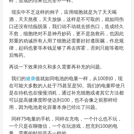
样，造成的结果也完全不一样。
现实中不乏这样的例子，应用细胞就是为了天天喝
酒，天天熬夜，天天放纵，这样是不可取的，就如同伤
口还没有结痂脱落，我们动不动就去抓伤口，造成经久
不愈，细胞绝对不是神丹妙药，更不是急救药，也因此
郑重的劝诫所有人用了细胞还需要好好遵医嘱，作息规
律，起码也要等本钱足够了再去挥霍，否则只能等着吃
后悔药。
再说一下效果持久和多久需要再补充的问题。
我们的
健康
值就如同电池的电量一样，从100到0，现
在可能大多数的人处于75甚至是50。我们的电量即使只
是在待机也在慢慢消耗，通过补充细胞或者其它方法都
可以提高健康度即使达到100，也不会像之前那样经
用，因为电池老化容量本身已经出了问题。
同样75电量的手机，同样在充电，一个什么也不玩，
一个只是在聊微信，一个在玩游戏，想充到100的电
量，需要的时间是不一样的。