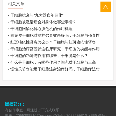
相关文章
干细胞抗衰与“九大器官年轻化”
干细胞被激活后会对身体做哪些事情？
干细胞回输化解心脏危机的作用机理
间充质干细胞对脊柱强直效果好吗，干细胞与强直性
脊柱炎
红斑狼疮性肾炎怎么办？干细胞与红斑狼疮性肾炎
干细胞治疗宫腔黏连临床研究，干细胞的功能与作用
干细胞的功能与作用有哪些，干细胞是什么？
什么是干细胞，有哪些作用？间充质干细胞与三高
慢性关节炎能用干细胞注射治疗好吗，干细胞疗法对
关节炎的作用
版权部分：
有合作事宜，可通过以下方式联系：
邮箱：2055299810@qq.com QQ号：2055299810（即微信号）