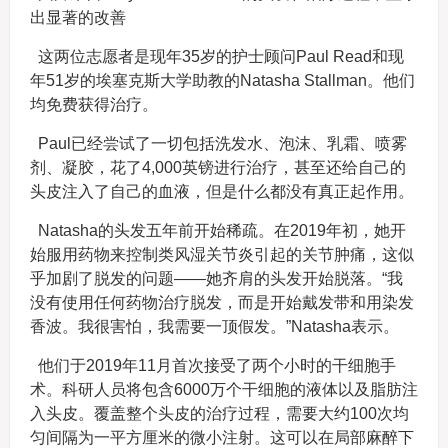
出显著的改善
这两位志愿者是现年35岁的护士顾问Paul Read和现
年51岁的埃塞克斯大学助教的Natasha Stallman。他们
均免费获得治疗。
Paul已经尝试了一切包括洗发水、泡沫、乳霜、喷雾
剂、凝胶，花了4,000英镑进行治疗，甚至还给自己的
头皮注入了自己的血液，但是什么都没有真正起作用。
Natasha的头发五年前开始稀疏。在2019年初，她开
始服用药物来控制类风湿关节炎引起的关节肿痛，这似
乎加剧了脱发的问题——她齐肩的头发开始脱落。“我
没有使用任何药物治疗脱发，而是开始戴发带和用染发
香波。我很害怕，我需要一顶假发。”Natasha表示。
他们于2019年11月首次接受了两个小时的干细胞手
术。科研人员将包含6000万个干细胞的液体以及脂肪注
入头皮。覆盖整个头皮的治疗过程，需要大约100次均
匀间隔为一平方厘米的微小注射。这可以在局部麻醉下