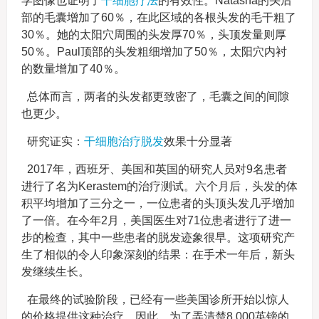
学图像也证明了
干细胞疗法
的有效性。Natasha的头后
部的毛囊增加了60％，在此区域的各根头发的毛干粗了
30％。她的太阳穴周围的头发厚70％，头顶发量则厚
50％。Paul顶部的头发粗细增加了50％，太阳穴内衬
的数量增加了40％。
总体而言，两者的头发都更致密了，毛囊之间的间隙
也更少。
研究证实：
干细胞治疗脱发
效果十分显著
2017年，西班牙、美国和英国的研究人员对9名患者
进行了名为Kerastem的治疗测试。六个月后，头发的体
积平均增加了三分之一，一位患者的头顶头发几乎增加
了一倍。在今年2月，美国医生对71位患者进行了进一
步的检查，其中一些患者的脱发迹象很早。这项研究产
生了相似的令人印象深刻的结果：在手术一年后，新头
发继续生长。
在最终的试验阶段，已经有一些美国诊所开始以惊人
的价格提供这种治疗。因此，为了弄清楚8,000英镑的