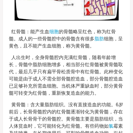
红骨髓：能产生血
细胞
的骨髓略呈红色，称为红骨
髓。成人的一些骨髓腔中的骨髓含有很多
脂肪
细胞，呈
黄色，且不能产生血细胞，称为黄骨髓。
人出生时，全身骨髓腔内充满红骨髓，随着年龄增
长，骨髓中脂肪细胞增多，相当部分红骨髓被黄骨髓取
代，最后几乎只有扁平骨松质骨中有红骨髓。此种变化
可能是由于成人不需全部骨髓腔造血，部分骨髓腔造血
已足够补充所需血细胞。当机体严重缺血时，部分黄骨
髓可转变为红骨髓，重新恢复造血的能力。
黄骨髓：含大量脂肪组织。没有直接造血的功能。6岁
前后，长骨骨髓腔内的红骨髓逐渐转化为黄骨髓，存在
于成人长骨骨干的骨髓腔。黄骨髓主要是脂肪组织，当
人体贫血时，它可能转化为红骨髓。有些药物如
氯
霉素