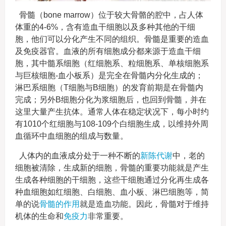
骨髓（bone marrow）位于较大骨骼的腔中，占人体
体重的4-6%，含有造血干细胞以及多种其他的干细
胞，他们可以分化产生不同的组织。骨髓是重要的造血
及免疫器官。血液的所有细胞成分都来源于造血干细
胞，其中髓系细胞（红细胞系、粒细胞系、单核细胞系
与巨核细胞-血小板系）是完全在骨髓内分化生成的；
淋巴系细胞（T细胞与B细胞）的发育前期是在骨髓内
完成；另外B细胞分化为浆细胞后，也回到骨髓，并在
这里大量产生抗体。通常人体在稳定状况下，每小时约
有1010个红细胞与108-109个白细胞生成，以维持外周
血循环中血细胞的组成与数量。
人体内的血液成分处于一种不断的
新陈代谢
中，老的
细胞被清除，生成新的细胞，骨髓的重要功能就是产生
生成各种细胞的干细胞，这些干细胞通过分化再生成各
种血细胞如红细胞、白细胞、血小板、淋巴细胞等，简
单的说
骨髓的作用
就是造血功能。因此，骨髓对于维持
机体的生命和
免疫力
非常重要。