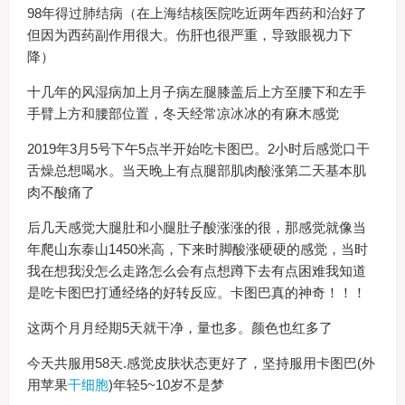
98年得过肺结病（在上海结核医院吃近两年西药和治好了
但因为西药副作用很大。伤肝也很严重，导致眼视力下
降）
十几年的风湿病加上月子病左腿膝盖后上方至腰下和左手
手臂上方和腰部位置，冬天经常凉冰冰的有麻木感觉
2019年3月5号下午5点半开始吃卡图巴。2小时后感觉口干
舌燥总想喝水。当天晚上有点腿部肌肉酸涨第二天基本肌
肉不酸痛了
后几天感觉大腿肚和小腿肚子酸涨涨的很，那感觉就像当
年爬山东泰山1450米高，下来时脚酸涨硬硬的感觉，当时
我在想我没怎么走路怎么会有点想蹲下去有点困难我知道
是吃卡图巴打通经络的好转反应。卡图巴真的神奇！！！
这两个月月经期5天就干净，量也多。颜色也红多了
今天共服用58天.感觉皮肤状态更好了，坚持服用卡图巴(外
用苹果
干细胞
)年轻5~10岁不是梦