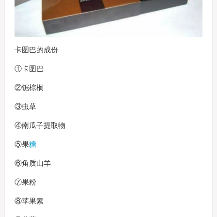
卡图巴的成份
①卡图巴
②锯棕榈
③虫草
④南瓜子提取物
⑤果
糖
⑥角质山羊
⑦果粉
⑧苹果素