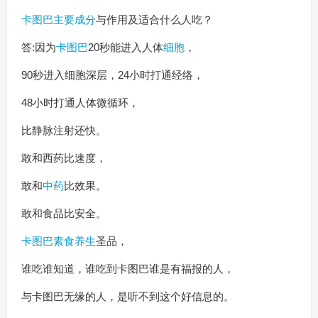
卡图巴主要成分
与作用及适合什么人吃？
答:因为
卡图巴
20秒能进入人体
细胞
，
90秒进入细胞深层，24小时打通经络，
48小时打通人体微循环，
比静脉注射还快。
敢和西药比速度，
敢和
中药
比效果。
敢和食品比安全。
卡图巴素食
养生
圣品，
谁吃谁知道，谁吃到卡图巴谁是有福报的人，
与卡图巴无缘的人，是听不到这个好信息的。