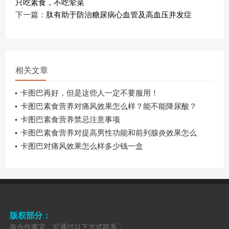
只吃素食，不吃荤菜
下一篇：
肽有助于防治糖尿病心血管及高血压并发症
相关文章
卡图巴再好，但是这些人一定不要服用！
卡图巴素食营养对痛风效果怎么样？能不能降尿酸？
卡图巴素食营养禁忌注意事项
卡图巴素食营养对提高男性功能和前列腺炎效果怎么
样
卡图巴对痛风效果怎么样多少钱一盒
版权部分：
有合作事宜，可通过以下方式联系：