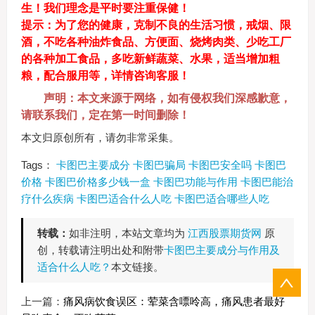
生！我们理念是平时要注重保健！
提示：
为了您的健康，克制不良的生活习惯，戒烟、限
酒，不吃各种油炸食品、方便面、烧烤肉类、少吃工厂
的各种加工食品，多吃新鲜蔬菜、水果，适当增加粗
粮，配合服用等，详情咨询客服！
声明：本文来源于网络，如有侵权我们深感歉意，
请联系我们，定在第一时间删除！
本文归原创所有，请勿非常采集。
Tags：
卡图巴主要成分
卡图巴骗局
卡图巴安全吗
卡图巴
价格
卡图巴价格多少钱一盒
卡图巴功能与作用
卡图巴能治
疗什么疾病
卡图巴适合什么人吃
卡图巴适合哪些人吃
转载：
如非注明，本站文章均为
江西股票期货网
原
创，转载请注明出处和附带
卡图巴主要成分与作用及
适合什么人吃？
本文链接。
上一篇：
痛风病饮食误区：荤菜含嘌呤高，痛风患者最好