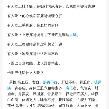
有人吃上肚子痛，是妇科病或者是子宫肌瘤和卵巢囊肿
有人吃上前心或后背痛是调理心脏
有人吃上手脚麻，是血栓的前兆
有人吃上上牙疼是调胃，下牙疼是调理
大肠
。
有人吃上腰腿疼是肾虚和关节问题
有人吃上浑身疼是经络严重不通
卡图巴自查功能，比仪器更精密。
卡图巴适应什么人吃？
男性:高血压、贫血、
肠胃不好
、肝脏不好、肾脏病、
糖尿
病
、青春痘、身体五脏六腑毒素多、
痔疮
者、气管炎、肺
虚者、鼻窦炎、风湿痛、骨质增生、轻微癌症病人、轻微
白血病、体虚乏力，睡眠不好、腰膝酸软，性能力下降，
前列腺增生，性功能勃起障碍、尿频尿急，久婚不孕，失