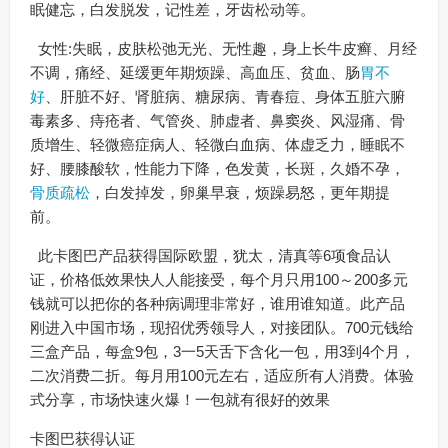
眠健忘，白发脱发，记性差，牙齿松动等。
女性:失眠，皮肤松弛无光、无性趣，身上长牛皮癣、月经
不调，痛经、延缓更年期烦躁、高血压、贫血、肠
胃不
好
、肝脏不好、肾脏病、糖尿病、青春痘、身体五脏六腑
毒素多、痔疮者、气管炎、肺虚者、鼻窦炎、风湿痛、骨
质增生、轻微癌症病人、轻微白血病、体虚乏力，睡眠不
好、腰膝酸软，性能力下降，色发黄，长斑，久婚不孕，
骨质疏松
，白发掉发，卵巢早衰，烦躁易怒，更年期提
前。
此卡图巴产品获得国际欧盟，犹太，清真等6项食品认
证，价格低效果快人人能接受，每个月只用100～200多元
钱就可以把你的各种病调理非常好，谁用谁知道。此产品
刚进入中国市场，现招优秀领导人，对接团队。700元钱给
三盒产品，每盒9包，3一5天舌下含化一包，用3到4个月，
二次消费二折。每月用100元左右，适应所有人消费。体验
式分享，市场快速火爆！一包就有很好的效果
卡图巴获得认证