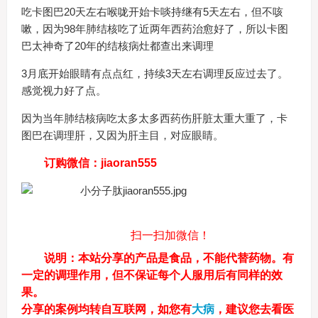
吃卡图巴20天左右喉咙开始卡啖持继有5天左右，但不咳
嗽，因为98年肺结核吃了近两年西药治愈好了，所以卡图
巴太神奇了20年的结核病灶都查出来调理
3月底开始眼睛有点点红，持续3天左右调理反应过去了。
感觉视力好了点。
因为当年肺结核病吃太多太多西药伤肝脏太重大重了，卡
图巴在调理肝，又因为肝主目，对应眼睛。
订购微信
：jiaoran555
扫一扫加微信！
说明
：本站分享的产品是食品，不能代替药物。有
一定的调理作用，但不保证每个人服用后有同样的效
果。
分享的案例均转自互联网，如您有
大病
，建议您去看医