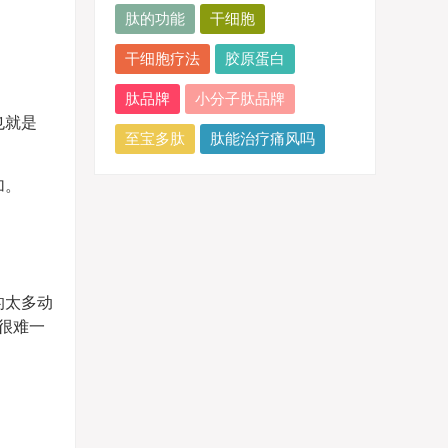
肽的功能
干细胞
干细胞疗法
胶原蛋白
肽品牌
小分子肽品牌
也就是
至宝多肽
肽能治疗痛风吗
加。
的太多动
很难一