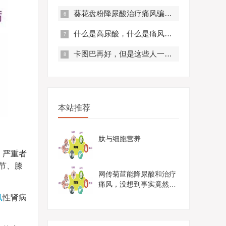
葵花盘粉降尿酸治疗痛风骗局？真实曝光，赶紧来看！
什么是高尿酸，什么是痛风？痛风有什么症状？
卡图巴再好，但是这些人一定不要服用！
本站推荐
肽与细胞营养
，严重者
节、膝
网传菊苣能降尿酸和治疗
痛风，没想到事实竟然是
这样......
风
性肾病