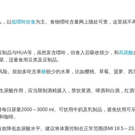
入，以
低嘌呤饮食
为主。食物嘌呤含量网上随处可查，这里就不
豆制品与HUA等，虽然富含嘌呤，但食入后吸收很少，和
高尿酸
菜，适量食用豆类及豆制品。
风险。鼓励多吃含果
糖
较少的水果，比如樱桃、草莓、菠萝、西
生尿酸作用，应当限制酒精摄入，禁饮黄酒、啤酒和白酒，红酒
日尿量2000～3000 ml。可饮用牛奶及乳制品，避免饮用可
和咖啡。
降低血尿酸水平。建议将体重控制在正常范围(BMI 18.5～23.