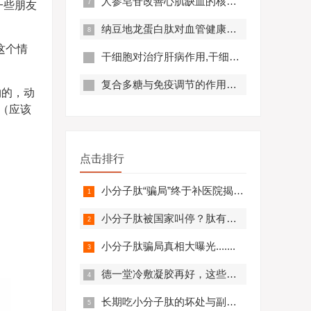
人参皂苷改善心肌缺血的核心机制,应用效果怎么样？
一些朋友
纳豆地龙蛋白肽对血管健康的好处,纳豆地龙蛋白肽对预防心脑血管疾病有帮助吗？
这个情
干细胞对治疗肝病作用,干细胞对肝硬化有作用吗?
复合多糖与免疫调节的作用原理及优势分析
物的，动
（应该
点击排行
小分子肽“骗局”终于补医院揭开，结果太可怕.........
小分子肽被国家叫停？肽有副作用？必看！
小分子肽骗局真相大曝光.......
德一堂冷敷凝胶再好，这些人一定不要用！还有些人必须..........
长期吃小分子肽的坏处与副作用，肽与蛋白质的区别