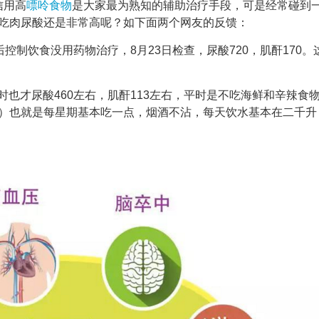
信用高
嘌呤
食物
是大家最为熟知的辅助治疗手段，可是经常碰到
吃肉尿酸还是非常高呢？如下面两个网友的反馈：
查后控制饮食没用药物治疗，8月23日检查，尿酸720，肌酐170。
时也才尿酸460左右，肌酐113左右，平时是不吃海鲜和辛辣食
）也就是每星期基本吃一点，烟酒不沾，每天饮水基本在二千升