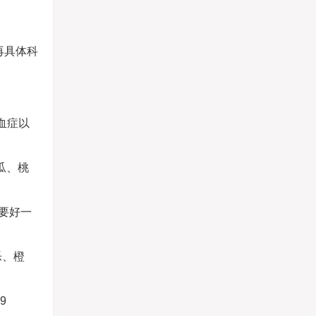
再具体科
血症以
瓜、桃
要好一
乐、橙
9