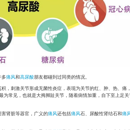
许多
痛风
和
高尿酸
朋友都碰到过同类的情况。
沉积，刺激关节形成无菌性炎症，表现为关节的红、肿、热、痛
最为常见，也就是大拇脚趾关节，随着病情加重，自下至上足关
损害肾脏等器官，广义的
痛风
还包括
痛风
石、尿酸性肾结石和
痛