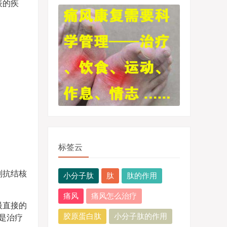
表的疾
标签云
别抗结核
小分子肽
肽
肽的作用
痛风
痛风怎么治疗
最直接的
胶原蛋白肽
小分子肽的作用
是治疗