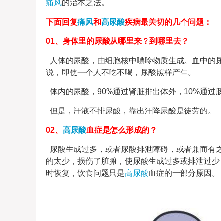
痛风
的治本之法。
下面回复
痛风
和
高尿酸
疾病最关切的几个问题：
01、身体里的尿酸从哪里来？到哪里去？
人体的尿酸，由细胞核中嘌呤物质生成。血中的尿
说，即使一个人不吃不喝，尿酸照样产生。
体内的尿酸，90%通过肾脏排出体外，10%通
但是，汗液不排尿酸，靠出汗降尿酸是徒劳的。
02、
高尿酸
血症是怎么形成的？
尿酸生成过多，或者尿酸排泄障碍，或者兼而有
的太少，损伤了脏腑，使尿酸生成过多或排泄过少
时恢复，饮食问题只是
高尿酸
血症的一部分原因。