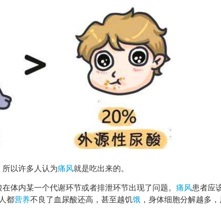
，所以许多人认为
痛风
就是吃出来的。
酸在体内某一个代谢环节或者排泄环节出现了问题。
痛风
患者应
人都
营养
不良了血尿酸还高，甚至越饥
饿
，身体细胞分解越多，