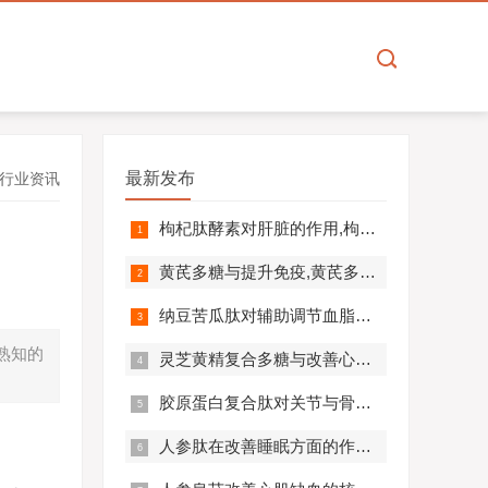
最新发布
行业资讯
枸杞肽酵素对肝脏的作用,枸杞肽酵素护肝解毒效果好吗？
黄芪多糖与提升免疫,黄芪多糖对免疫相关疾病营养干预价值分析！
纳豆苦瓜肽对辅助调节血脂血压的作用机制,应用效果如何？
熟知的
灵芝黄精复合多糖与改善心肺功能的机制及临床应用分析
胶原蛋白复合肽对关节与骨骼的作用,胶原蛋白复合肽效果怎么样?
人参肽在改善睡眠方面的作用机制及应用分析