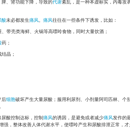
、脾、肾功能下降，导致的
代谢
紊乱，是一种本虚标实，内毒攻
尿酸
未必都发生
痛风
。
痛风
往往在一些条件下诱发，比如：
脏、带壳类海鲜、火锅等高嘌呤食物，同时大量饮酒；
酸
药；
成结晶；
疗后
细胞
破坏产生大量尿酸；服用利尿剂、小剂量阿司匹林、个
。
将尿酸控制达标，控制
痛风
的诱因，是避免或者减少
痛风
发作的
增强，整体改善人体代谢水平，使嘌呤产生和尿酸排泄正常，才