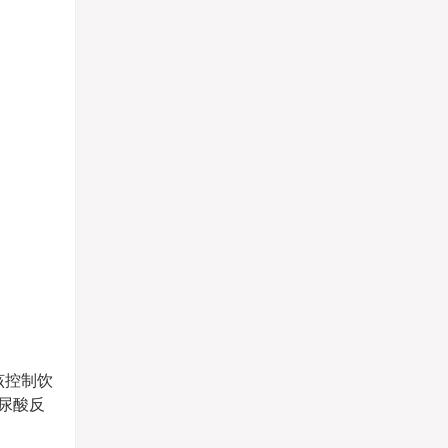
该控制饮
尿酸反