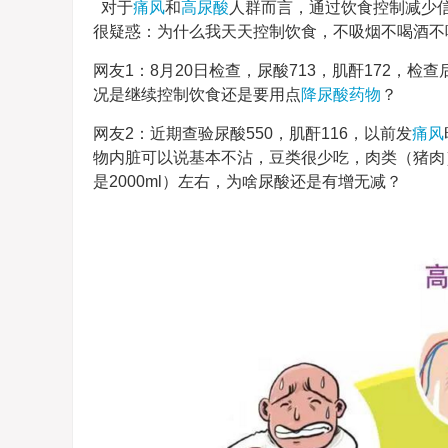
对于
痛风
和
高尿酸
人群而言，通过饮食控制减少
很疑惑：为什么我天天控制饮食，不吸烟不喝酒不
网友1：8月20日检查，尿酸713，肌酐172，检
况是继续控制饮食还是要用点
降尿酸药物
？
网友2：近期查验尿酸550，肌酐116，以前发
痛风
物内脏可以说基本不沾，豆类很少吃，肉类（猪肉
是2000ml）左右，为啥尿酸还是有增无减？