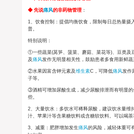
◆ 先说
痛风
的非药物管理
：
1、饮食控制：提倡均衡饮食，限制每日总热量摄
普。
特别说明：
①一些蔬菜(莴笋、菠菜、蘑菇、菜花等)、豆类及
及
痛风
发作无明显相关性，鼓励患者多食用新鲜蔬
②水果因富含钾元素及
维生素
C，可降低
痛风
发作
子等。
③酒精可增加尿酸生成，减少尿酸排泄而有明显的
些。
2、大量饮水：多饮水可稀释尿酸，建议饮水量维持每
汁、苹果汁等含果糖饮料或含糖软饮料。可以喝茶
3、减重：肥胖增加发生
痛风
的风险，减轻体重可有效