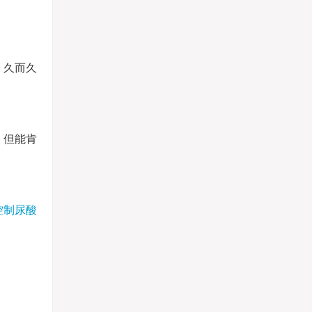
，久而久
。但能肯
控制尿酸