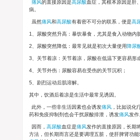
痛风
的直接原因是
高尿酸
血症，其根本原因是肝
病。
虽然
痛风
和
高尿酸
有着密不可分的联系，便是
高
1、尿酸突然升高：暴饮暴食，尤其是食入动物内
2、尿酸突然降低：最常见就是初次大量使用
降尿
3、关节着凉：关节着凉，尿酸在低温下更容易形
4、关节外伤：尿酸容易在受伤的关节沉积；
5、剧烈运动后肌溶解。
其中，饮酒后着凉是生活中最常见诱因。
此外，一些非生活因素也会诱发
痛风
，比如说化
药和免疫抑制剂也会干扰尿酸排泄，诱发
痛风
发作
因而，
高尿酸
血症是
痛风
发作的直接原因，长期
方法，但长期而言还是要调理五脏，使肝脾肾功能