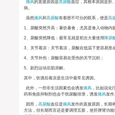
痛风
的直接原因是
高尿酸
血症，其根本原因是肝
病。
虽然
痛风
和
高尿酸
有着密不可分的联系，便是
高
1、尿酸突然升高：暴饮暴食，尤其是食入动物内
2、尿酸突然降低：最常见就是初次大量使用
降尿
3、关节着凉：关节着凉，尿酸在低温下更容易形
4、关节外伤：尿酸容易在受伤的关节沉积；
5、剧烈运动后肌溶解。
其中，饮酒后着凉是生活中最常见诱因。
此外，一些非生活因素也会诱发
痛风
，比如说化
药和免疫抑制剂也会干扰尿酸排泄，诱发
痛风
发作
因而，
高尿酸
血症是
痛风
发作的直接原因，长期
方法，但长期而言还是要调理五脏，使肝脾肾功能