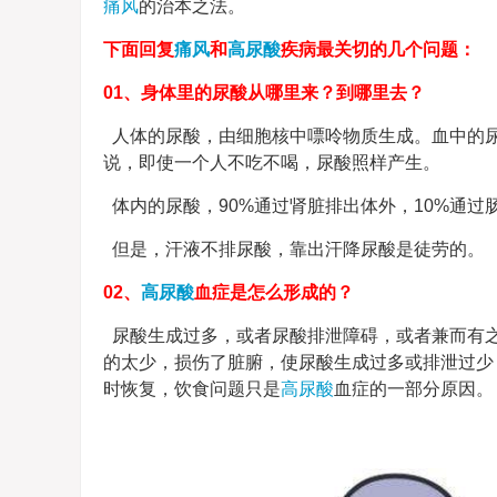
痛风
的治本之法。
下面回复
痛风
和
高尿酸
疾病最关切的几个问题：
01、身体里的尿酸从哪里来？到哪里去？
人体的尿酸，由细胞核中嘌呤物质生成。血中的尿
说，即使一个人不吃不喝，尿酸照样产生。
体内的尿酸，90%通过肾脏排出体外，10%通
但是，汗液不排尿酸，靠出汗降尿酸是徒劳的。
02、
高尿酸
血症是怎么形成的？
尿酸生成过多，或者尿酸排泄障碍，或者兼而有
的太少，损伤了脏腑，使尿酸生成过多或排泄过少
时恢复，饮食问题只是
高尿酸
血症的一部分原因。