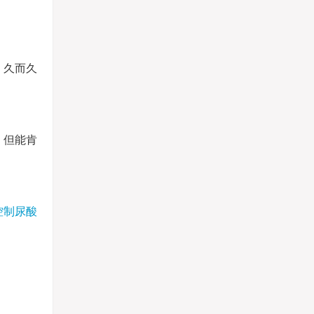
，久而久
。但能肯
控制尿酸