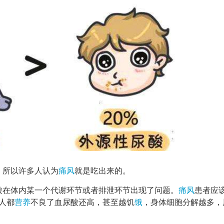
，所以许多人认为
痛风
就是吃出来的。
酸在体内某一个代谢环节或者排泄环节出现了问题。
痛风
患者应
人都
营养
不良了血尿酸还高，甚至越饥
饿
，身体细胞分解越多，