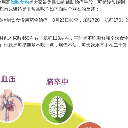
信用高
嘌呤
食物
是大家最为熟知的辅助治疗手段，可是经常碰到
吃肉尿酸还是非常高呢？如下面两个网友的反馈：
查后控制饮食没用药物治疗，8月23日检查，尿酸720，肌酐170。
时也才尿酸460左右，肌酐113左右，平时是不吃海鲜和辛辣食
）也就是每星期基本吃一点，烟酒不沾，每天饮水基本在二千升