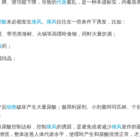
、脾、肾功能下降，导致的
代谢
紊乱，是一种本虚标实，内毒攻
尿酸
未必都发生
痛风
。
痛风
往往在一些条件下诱发，比如：
脏、带壳类海鲜、火锅等高嘌呤食物，同时大量饮酒；
酸
药；
成结晶；
疗后
细胞
破坏产生大量尿酸；服用利尿剂、小剂量阿司匹林、个
。
将尿酸控制达标，控制
痛风
的诱因，是避免或者减少
痛风
发作的
增强，整体改善人体代谢水平，使嘌呤产生和尿酸排泄正常，才