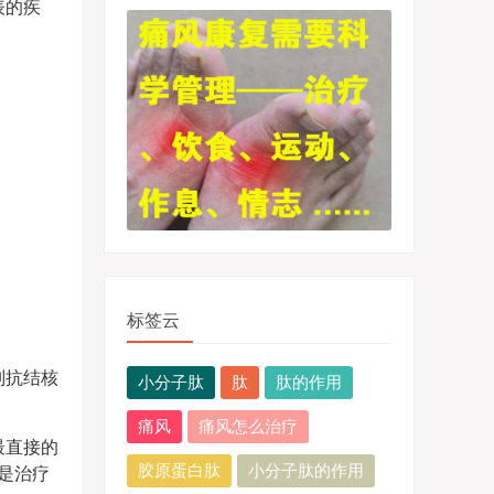
表的疾
标签云
别抗结核
小分子肽
肽
肽的作用
痛风
痛风怎么治疗
最直接的
胶原蛋白肽
小分子肽的作用
是治疗