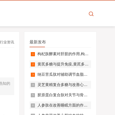
最新发布
行业资讯
枸杞肽酵素对肝脏的作用,枸杞肽酵素护肝解毒效果好吗？
黄芪多糖与提升免疫,黄芪多糖对免疫相关疾病营养干预价值分析！
纳豆苦瓜肽对辅助调节血脂血压的作用机制,应用效果如何？
熟知的
灵芝黄精复合多糖与改善心肺功能的机制及临床应用分析
胶原蛋白复合肽对关节与骨骼的作用,胶原蛋白复合肽效果怎么样?
人参肽在改善睡眠方面的作用机制及应用分析