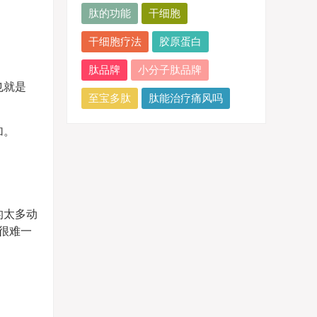
肽的功能
干细胞
干细胞疗法
胶原蛋白
肽品牌
小分子肽品牌
也就是
至宝多肽
肽能治疗痛风吗
加。
的太多动
很难一