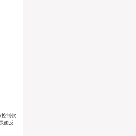
该控制饮
尿酸反