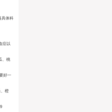
再具体科
血症以
瓜、桃
要好一
乐、橙
9