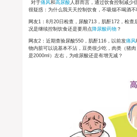
对于
痛风
和
高尿酸
人群而言，通过饮食控制减少
很疑惑：为什么我天天控制饮食，不吸烟不喝酒不
网友1：8月20日检查，尿酸713，肌酐172，检
况是继续控制饮食还是要用点
降尿酸药物
？
网友2：近期查验尿酸550，肌酐116，以前发
痛风
物内脏可以说基本不沾，豆类很少吃，肉类（猪肉
是2000ml）左右，为啥尿酸还是有增无减？