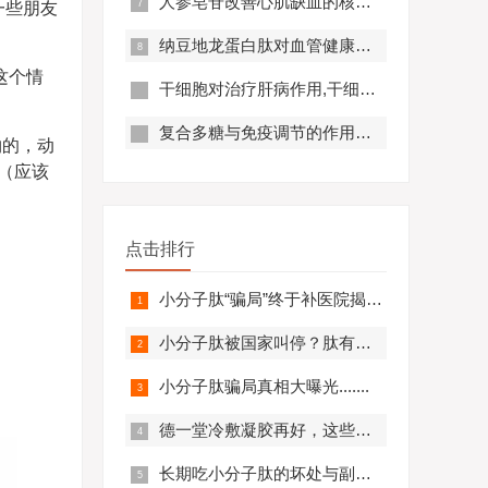
人参皂苷改善心肌缺血的核心机制,应用效果怎么样？
一些朋友
纳豆地龙蛋白肽对血管健康的好处,纳豆地龙蛋白肽对预防心脑血管疾病有帮助吗？
这个情
干细胞对治疗肝病作用,干细胞对肝硬化有作用吗?
复合多糖与免疫调节的作用原理及优势分析
物的，动
（应该
点击排行
小分子肽“骗局”终于补医院揭开，结果太可怕.........
小分子肽被国家叫停？肽有副作用？必看！
小分子肽骗局真相大曝光.......
德一堂冷敷凝胶再好，这些人一定不要用！还有些人必须..........
长期吃小分子肽的坏处与副作用，肽与蛋白质的区别