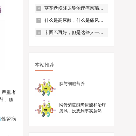
葵花盘粉降尿酸治疗痛风骗局？真实曝光，赶紧来看！
什么是高尿酸，什么是痛风？痛风有什么症状？
卡图巴再好，但是这些人一定不要服用！
本站推荐
肽与细胞营养
，严重者
节、膝
网传菊苣能降尿酸和治疗
痛风，没想到事实竟然是
这样......
风
性肾病