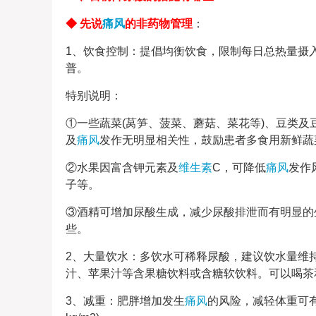
◆ 先说
痛风
的非药物管理
：
1、饮食控制：提倡均衡饮食，限制每日总热量摄
普。
特别说明：
①一些蔬菜(莴笋、菠菜、蘑菇、菜花等)、豆类及
及
痛风
发作无明显相关性，鼓励患者多食用新鲜蔬
②水果因富含钾元素及
维生素
C，可降低
痛风
发作
子等。
③酒精可增加尿酸生成，减少尿酸排泄而有明显的
些。
2、大量饮水：多饮水可稀释尿酸，建议饮水量维持每
汁、苹果汁等含果糖饮料或含糖软饮料。可以喝茶
3、减重：肥胖增加发生
痛风
的风险，减轻体重可有效