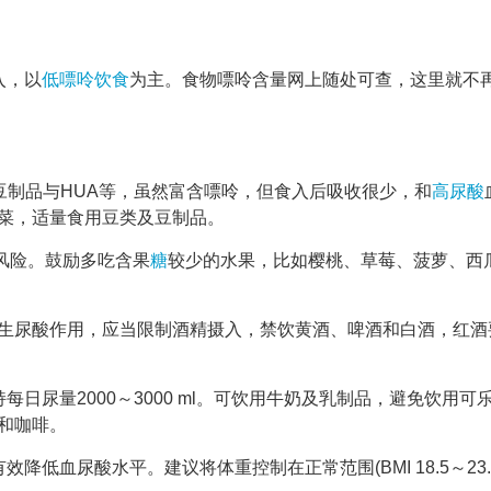
入，以
低嘌呤饮食
为主。食物嘌呤含量网上随处可查，这里就不
豆制品与HUA等，虽然富含嘌呤，但食入后吸收很少，和
高尿酸
菜，适量食用豆类及豆制品。
风险。鼓励多吃含果
糖
较少的水果，比如樱桃、草莓、菠萝、西
生尿酸作用，应当限制酒精摄入，禁饮黄酒、啤酒和白酒，红酒
日尿量2000～3000 ml。可饮用牛奶及乳制品，避免饮用可
和咖啡。
降低血尿酸水平。建议将体重控制在正常范围(BMI 18.5～23.