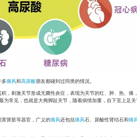
许多
痛风
和
高尿酸
朋友都碰到过同类的情况。
沉积，刺激关节形成无菌性炎症，表现为关节的红、肿、热、痛
最为常见，也就是大拇脚趾关节，随着病情加重，自下至上足关
损害肾脏等器官，广义的
痛风
还包括
痛风
石、尿酸性肾结石和
痛