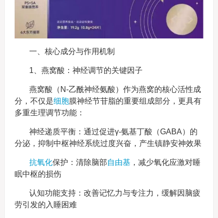
一、核心成分与作用机制
1、燕窝酸：神经调节的关键因子
燕窝酸（N-乙酰神经氨酸）作为燕窝的核心活性成
分，不仅是
细胞
膜神经节苷脂的重要组成部分，更具有
多重生理调节功能：
神经递质平衡：通过促进γ-氨基丁酸（GABA）的
分泌，抑制中枢神经系统过度兴奋，产生镇静安神效果
抗氧化
保护：清除脑部
自由基
，减少氧化应激对睡
眠中枢的损伤
认知功能支持：改善记忆力与专注力，缓解因脑疲
劳引发的入睡困难