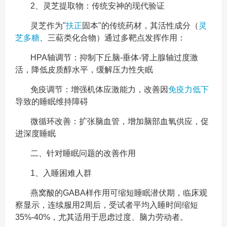
2、灵芝提取物：传统安神的现代验证
灵芝作为"
扶正
固本"的传统药材，其活性成分（
灵
芝多糖
、三萜类化合物）通过多靶点发挥作用：
HPA轴调节：抑制下丘脑-垂体-肾上腺轴过度激
活，降低皮质醇水平，缓解压力性失眠
免疫调节：增强机体应激能力，改善因
免疫力低下
导致的睡眠维持障碍
微循环改善：扩张脑血管，增加脑部血氧供应，促
进深度睡眠
二、针对睡眠问题的改善作用
1、入睡困难人群
燕窝酸的GABA样作用可缩短睡眠潜伏期，临床观
察显示，连续服用2周后，受试者平均入睡时间缩短
35%-40%，尤其适用于思虑过度、脑力劳动者。