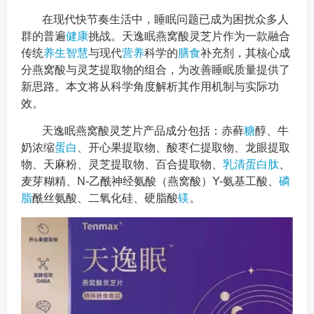
在现代快节奏生活中，睡眠问题已成为困扰众多人
群的普遍
健康
挑战。天逸眠燕窝酸灵芝片作为一款融合
传统
养生智慧
与现代
营养
科学的
膳食
补充剂，其核心成
分燕窝酸与灵芝提取物的组合，为改善睡眠质量提供了
新思路。本文将从科学角度解析其作用机制与实际功
效。
天逸眠燕窝酸灵芝片产品成分包括：赤藓
糖
醇、牛
奶浓缩
蛋白
、开心果提取物、酸枣仁提取物、龙眼提取
物、天麻粉、灵芝提取物、百合提取物、
乳清蛋白肽
、
麦芽糊精、N-乙酰神经氨酸（燕窝酸）Y-氨基工酸、
磷
脂
酰丝氨酸、二氧化硅、硬脂酸
镁
。