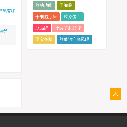
肽的功能
干细胞
胶囊有哪
干细胞疗法
胶原蛋白
肽品牌
小分子肽品牌
健益
至宝多肽
肽能治疗痛风吗