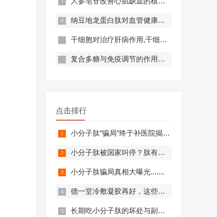
人参皂苷改善心肌缺血的核心机制,应用效果怎么样？
纳豆地龙蛋白肽对血管健康的好处,纳豆地龙蛋白肽对预防心脑血管疾病有帮助吗？
干细胞对治疗肝病作用,干细胞对肝硬化有作用吗?
复合多糖与免疫调节的作用原理及优势分析
点击排行
小分子肽“骗局”终于补医院揭开，结果太可怕.........
小分子肽被国家叫停？肽有副作用？必看！
小分子肽骗局真相大曝光.......
德一堂冷敷凝胶再好，这些人一定不要用！还有些人必须..........
长期吃小分子肽的坏处与副作用，肽与蛋白质的区别