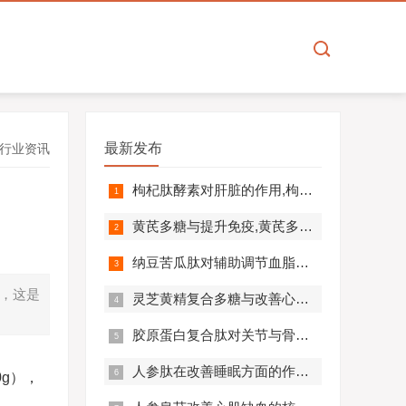
最新发布
行业资讯
枸杞肽酵素对肝脏的作用,枸杞肽酵素护肝解毒效果好吗？
黄芪多糖与提升免疫,黄芪多糖对免疫相关疾病营养干预价值分析！
纳豆苦瓜肽对辅助调节血脂血压的作用机制,应用效果如何？
），这是
灵芝黄精复合多糖与改善心肺功能的机制及临床应用分析
胶原蛋白复合肽对关节与骨骼的作用,胶原蛋白复合肽效果怎么样?
人参肽在改善睡眠方面的作用机制及应用分析
0g），