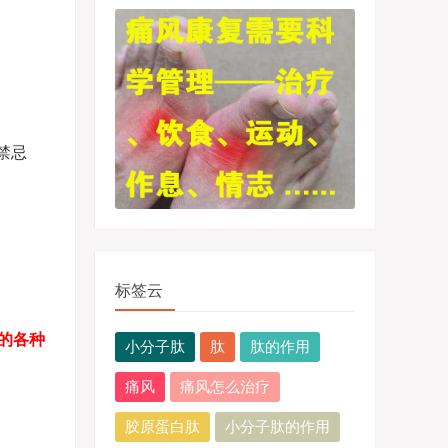
禁忌
标签云
的各种
小分子肽
肽
肽的作用
痛风
痛风怎么治疗
胶原蛋白肽
小分子肽的作用