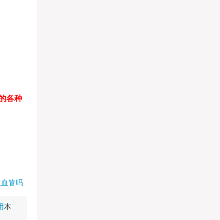
的各种
生血管吗
用
本