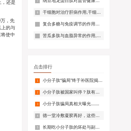
纳豆地龙蛋白肽对血管健康的好处,纳豆地龙蛋白肽对预防心脑血管疾病有帮助吗？
上，还是
干细胞对治疗肝病作用,干细胞对肝硬化有作用吗?
0万，先
复合多糖与免疫调节的作用原理及优势分析
以上的与
素将使中
苦瓜多肽与血脂异常的作用,苦瓜多肽调节脂代谢效果好吗？
点击排行
小分子肽“骗局”终于补医院揭开，结果太可怕.........
小分子肽被国家叫停？肽有副作用？必看！
小分子肽骗局真相大曝光.......
德一堂冷敷凝胶再好，这些人一定不要用！还有些人必须..........
长期吃小分子肽的坏处与副作用，肽与蛋白质的区别