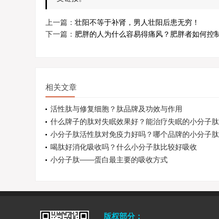
上一篇：
壮阳不等于补肾，男人壮阳后患无穷！
下一篇：
肥胖的人为什么容易得痛风？肥胖者如何控
相关文章
活性肽与修复细胞？肽品牌及功效与作用
什么牌子的肽对失眠效果好？能治疗失眠的小分子肽
些？
小分子肽活性肽对免疫力好吗？哪个品牌的小分子肽
疫力效果好
喝肽好消化吸收吗？什么小分子肽比较好吸收
小分子肽——蛋白最主要的吸收方式
版权部分：