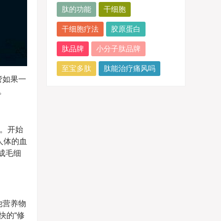
肽的功能
干细胞
干细胞疗法
胶原蛋白
肽品牌
小分子肽品牌
至宝多肽
肽能治疗痛风吗
管如果一
。
。开始
人体的血
成毛细
他营养物
快的“修