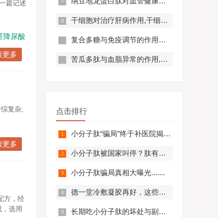
纳豆地龙蛋白肽对血管健康的好处,纳豆地龙蛋白肽对预防心脑血管疾病有帮助吗？
在一篇记述
干细胞对治疗肝病作用,干细胞对肝硬化有作用吗?
苣降尿酸
复合多糖与免疫调节的作用原理及优势分析
读更多
苦瓜多肽与血脂异常的作用,苦瓜多肽调节脂代谢效果好吗？
综复杂,
点击排行
小分子肽“骗局”终于补医院揭开，结果太可怕.........
读更多
小分子肽被国家叫停？肽有副作用？必看！
小分子肽骗局真相大曝光.......
德一堂冷敷凝胶再好，这些人一定不要用！还有些人必须..........
配方，经
成，选用
长期吃小分子肽的坏处与副作用，肽与蛋白质的区别