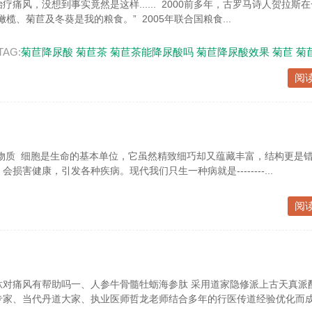
痛风，没想到事实竟然是这样...... 2000前多年，古罗马诗人贺拉斯
榄、菊苣及冬葵是我的粮食。” 2005年联合国粮食...
TAG:
菊苣降尿酸
菊苣茶
菊苣茶能降尿酸吗
菊苣降尿酸效果
菊苣
菊
阅
物质 细胞是生命的基本单位，它虽然精致细巧却又蕴藏丰富，结构更是错
损害健康，引发各种疾病。现代我们只生一种病就是--------...
阅
肽对痛风有帮助吗一、人参牛骨髓牡蛎海参肽 采用道家隐修派上古天真派
专家、当代丹道大家、执业医师哲龙老师结合多年的行医传道经验优化而