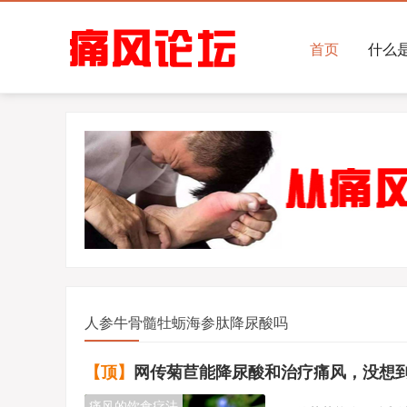
首页
什么
人参牛骨髓牡蛎海参肽降尿酸吗
【顶】
网传菊苣能降尿酸和治疗痛风，没想到事实
痛风的饮食疗法