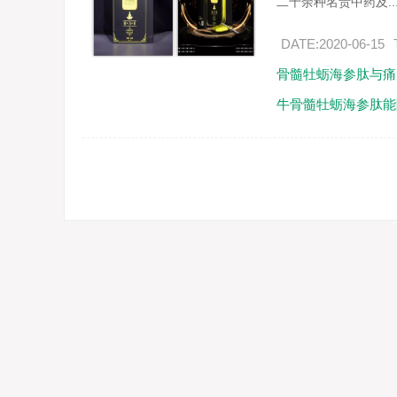
二十余种名贵中药及..
DATE:2020-06-15
骨髓牡蛎海参肽与痛
牛骨髓牡蛎海参肽能