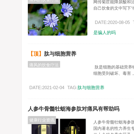
网传菊苣能降尿酸和治疗
自己饮食的文中写下“橄
DATE:2020-08-05
是骗人的吗
【顶】
肽与细胞营养
痛风的饮食疗法
肽是细胞的基础营养
细胞受到破坏、毒害，会
DATE:2021-02-04
TAG:
肽与细胞营养
人参牛骨髓牡蛎海参肽对痛风有帮助吗
健康行业资讯
人参牛骨髓牡蛎海参
国内著名的性力养生