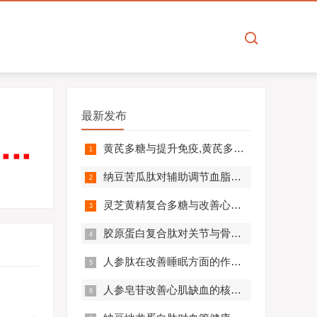
最新发布
黄芪多糖与提升免疫,黄芪多糖对免疫相关疾病营养干预价值分析！
纳豆苦瓜肽对辅助调节血脂血压的作用机制,应用效果如何？
灵芝黄精复合多糖与改善心肺功能的机制及临床应用分析
胶原蛋白复合肽对关节与骨骼的作用,胶原蛋白复合肽效果怎么样?
人参肽在改善睡眠方面的作用机制及应用分析
人参皂苷改善心肌缺血的核心机制,应用效果怎么样？