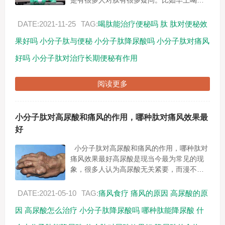
是有很多人对肽有很多疑问。比如早上喝肽
到底好不好？ 在营养学界，肽一直有“全营
养食品”的美称。近年...
DATE:2021-11-25
TAG:
喝肽能治疗便秘吗
肽
肽对便秘效
果好吗
小分子肽与便秘
小分子肽降尿酸吗
小分子肽对痛风
好吗
小分子肽对治疗长期便秘有作用
阅读更多
小分子肽对高尿酸和痛风的作用，哪种肽对痛风效果最
好
小分子肽对高尿酸和痛风的作用，哪种肽对
痛风效果最好高尿酸是现当今最为常见的现
象，很多人认为高尿酸无关紧要，而漫不经
心。可是高尿酸其实是身体代谢异常的标
志，高尿酸却与“痛风”有着直接的联系...
DATE:2021-05-10
TAG:
痛风食疗
痛风的原因
高尿酸的原
因
高尿酸怎么治疗
小分子肽降尿酸吗
哪种肽能降尿酸
什