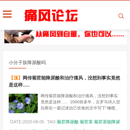
小分子肽降尿酸吗
【顶】
网传菊苣能降尿酸和治疗痛风，没想到事实竟然
是这样......
网传菊苣能降尿酸和治疗痛风，没想到事实
竟然是这样...... 2000前多年，古罗马诗人贺
拉斯在一篇记述自己饮食的文中写下“橄榄、
菊苣及冬葵是我的粮食。” 2005年联合国粮
食...
DATE:2020-08-05
TAG:
菊苣降尿酸
菊苣茶
菊苣茶能降尿