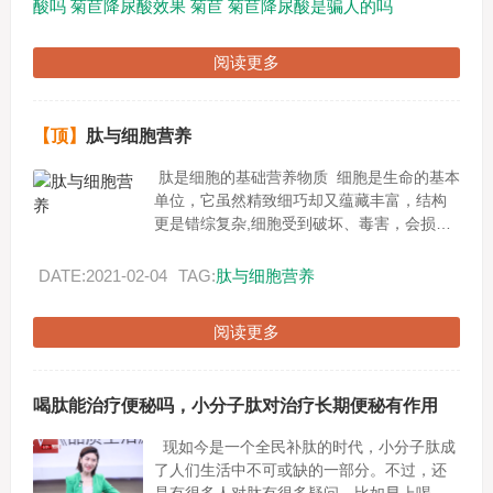
酸吗
菊苣降尿酸效果
菊苣
菊苣降尿酸是骗人的吗
阅读更多
【顶】
肽与细胞营养
肽是细胞的基础营养物质 细胞是生命的基本
单位，它虽然精致细巧却又蕴藏丰富，结构
更是错综复杂,细胞受到破坏、毒害，会损害
健康，引发各种疾病。现代我们只生一种病
就是--------...
DATE:2021-02-04
TAG:
肽与细胞营养
阅读更多
喝肽能治疗便秘吗，小分子肽对治疗长期便秘有作用
现如今是一个全民补肽的时代，小分子肽成
了人们生活中不可或缺的一部分。不过，还