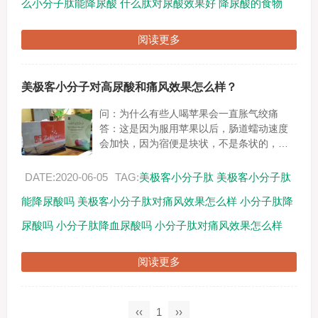
么小分子肽能降尿酸
什么肽对尿酸效果好
降尿酸的食物
阅读更多
美极客小分子对高尿酸和痛风效果怎么样？
问：为什么有些人喝苹果会一直胀气绞痛
答：这是因为服用苹果以后，肠道蠕动速度
会加快，因为宿便是块状，不是条状的，苹
果干细胞里面的芦荟成分，会让我们的宿便
在排出过程中，次数增加，量也会跟着增
DATE:2020-06-05
TAG:
美极客小分子肽
美极客小分子肽
加。问：苹果的...
能降尿酸吗
美极客小分子肽对痛风效果怎么样
小分子肽降
尿酸吗
小分子肽降血尿酸吗
小分子肽对痛风效果怎么样
阅读更多
‹‹
1
››