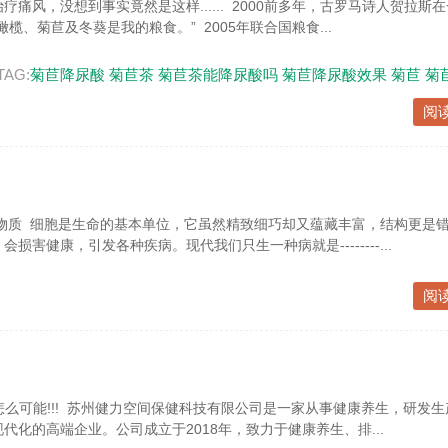
痛风，没想到事实竟然是这样...... 2000前多年，古罗马诗人贺拉斯
榄、菊苣及冬葵是我的粮食。” 2005年联合国粮食...
TAG:
菊苣降尿酸
菊苣茶
菊苣茶能降尿酸吗
菊苣降尿酸效果
菊苣
菊
阅
物质 细胞是生命的基本单位，它虽然精致细巧却又蕴藏丰富，结构更是错
损害健康，引发各种疾病。现代我们只生一种病就是--------...
阅
怎么可能!!! 苏州健力空间保健科技有限公司是一家从事健康养生，研发
代化的高端企业。公司成立于2018年，致力于健康养生、排...