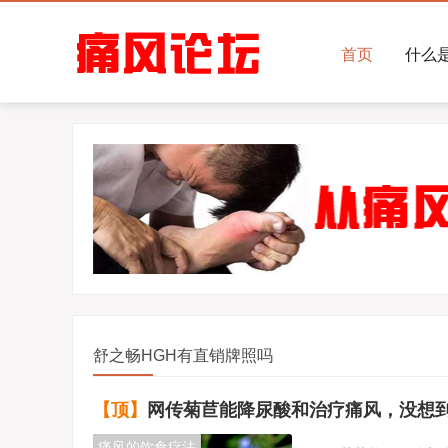
首页
什么
舒之畅HGH有直销牌照吗
【顶】
网传菊苣能降尿酸和治疗痛风，没想到事实
痛风的饮食疗法