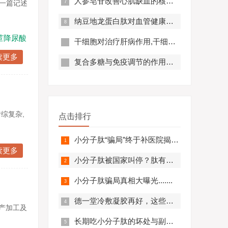
人参皂苷改善心肌缺血的核心机制,应用效果怎么样？
在一篇记述
纳豆地龙蛋白肽对血管健康的好处,纳豆地龙蛋白肽对预防心脑血管疾病有帮助吗？
苣降尿酸
干细胞对治疗肝病作用,干细胞对肝硬化有作用吗?
读更多
复合多糖与免疫调节的作用原理及优势分析
综复杂,
点击排行
小分子肽“骗局”终于补医院揭开，结果太可怕.........
读更多
小分子肽被国家叫停？肽有副作用？必看！
小分子肽骗局真相大曝光.......
德一堂冷敷凝胶再好，这些人一定不要用！还有些人必须..........
生产加工及
长期吃小分子肽的坏处与副作用，肽与蛋白质的区别