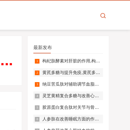
最新发布
枸杞肽酵素对肝脏的作用,枸杞肽酵素护肝解毒效果好吗？
黄芪多糖与提升免疫,黄芪多糖对免疫相关疾病营养干预价值分析！
纳豆苦瓜肽对辅助调节血脂血压的作用机制,应用效果如何？
灵芝黄精复合多糖与改善心肺功能的机制及临床应用分析
胶原蛋白复合肽对关节与骨骼的作用,胶原蛋白复合肽效果怎么样?
人参肽在改善睡眠方面的作用机制及应用分析