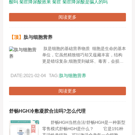
酸吗
菊苣降尿酸效果
菊苣
菊苣降尿酸是骗人的吗
阅读更多
【顶】
肽与细胞营养
肽是细胞的基础营养物质 细胞是生命的基本
单位，它虽然精致细巧却又蕴藏丰富，结构
更是错综复杂,细胞受到破坏、毒害，会损害
健康，引发各种疾病。现代我们只生一种病
就是--------...
DATE:2021-02-04
TAG:
肽与细胞营养
阅读更多
舒畅HGH冷敷凝胶合法吗?怎么代理
舒畅HGH当然合法!舒畅HGH是一种新型
零售模式舒畅HGH是什么？ 它是191种