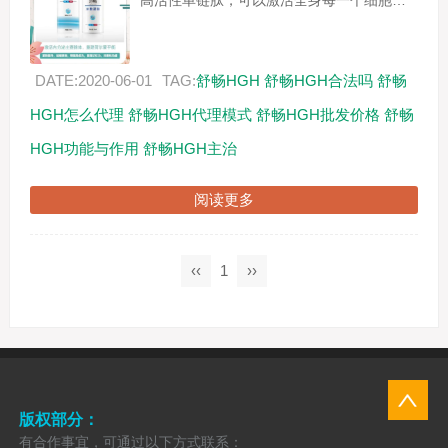
高活性单链肽，可以激活全身每一个细胞，
统帅各个器官的功能，全身八大内分泌腺体
的总指挥。 ...
DATE:2020-06-01
TAG:
舒畅HGH
舒畅HGH合法吗
舒畅
HGH怎么代理
舒畅HGH代理模式
舒畅HGH批发价格
舒畅
HGH功能与作用
舒畅HGH主治
阅读更多
‹‹
1
››
版权部分：
有合作事宜，可通过以下方式联系：