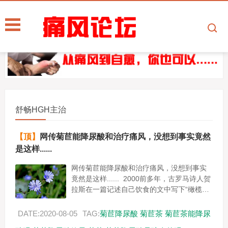
舒畅HGH主治
【顶】
网传菊苣能降尿酸和治疗痛风，没想到事实竟然
是这样......
网传菊苣能降尿酸和治疗痛风，没想到事实
竟然是这样...... 2000前多年，古罗马诗人贺
拉斯在一篇记述自己饮食的文中写下“橄榄、
菊苣及冬葵是我的粮食。” 2005年联合国粮
食...
DATE:2020-08-05
TAG:
菊苣降尿酸
菊苣茶
菊苣茶能降尿