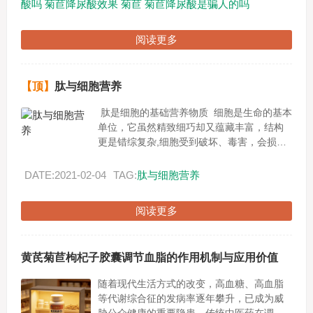
酸吗
菊苣降尿酸效果
菊苣
菊苣降尿酸是骗人的吗
阅读更多
【顶】
肽与细胞营养
肽是细胞的基础营养物质 细胞是生命的基本
单位，它虽然精致细巧却又蕴藏丰富，结构
更是错综复杂,细胞受到破坏、毒害，会损害
健康，引发各种疾病。现代我们只生一种病
就是--------...
DATE:2021-02-04
TAG:
肽与细胞营养
阅读更多
黄芪菊苣枸杞子胶囊调节血脂的作用机制与应用价值
随着现代生活方式的改变，高血糖、高血脂
等代谢综合征的发病率逐年攀升，已成为威