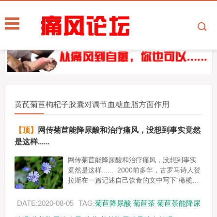
黄芪菊苣枸杞子胶囊对调节血糖血脂方面作用
【顶】
网传菊苣能降尿酸和治疗痛风，没想到事实竟然
是这样......
网传菊苣能降尿酸和治疗痛风，没想到事实
竟然是这样...... 2000前多年，古罗马诗人贺
拉斯在一篇记述自己饮食的文中写下“橄榄、
菊苣及冬葵是我的粮食。” 2005年联合国粮
食...
DATE:2020-08-05
TAG:
菊苣降尿酸
菊苣茶
菊苣茶能降尿