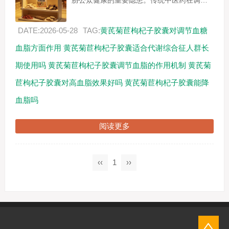
胁公众健康的重要隐患。传统中医药在调理
代谢性疾病方面积累了丰富经验，黄芪、菊
苣、枸杞子作为经典药食同源原料，其复方
DATE:2026-05-28
TAG:
黄芪菊苣枸杞子胶囊对调节血糖
制剂（如黄...
血脂方面作用
黄芪菊苣枸杞子胶囊适合代谢综合征人群长
期使用吗
黄芪菊苣枸杞子胶囊调节血脂的作用机制
黄芪菊
苣枸杞子胶囊对高血脂效果好吗
黄芪菊苣枸杞子胶囊能降
血脂吗
阅读更多
‹‹
1
››