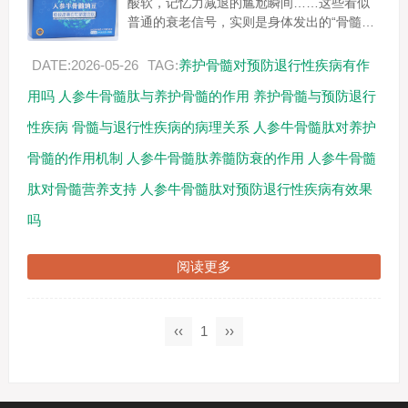
酸软，记忆力减退的尴尬瞬间……这些看似
普通的衰老信号，实则是身体发出的“骨髓告
急”预警。现代医学发现，骨质疏松、骨关节
炎、神经退行性疾病等问题的根源，往往指
DATE:2026-05-26
TAG:
养护骨髓对预防退行性疾病有作
向...
用吗
人参牛骨髓肽与养护骨髓的作用
养护骨髓与预防退行
性疾病
骨髓与退行性疾病的病理关系
人参牛骨髓肽对养护
骨髓的作用机制
人参牛骨髓肽养髓防衰的作用
人参牛骨髓
肽对骨髓营养支持
人参牛骨髓肽对预防退行性疾病有效果
吗
阅读更多
‹‹
1
››