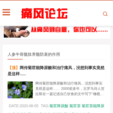
人参牛骨髓肽养髓防衰的作用
【顶】
网传菊苣能降尿酸和治疗痛风，没想到事实竟然
是这样......
网传菊苣能降尿酸和治疗痛风，没想到事实
竟然是这样...... 2000前多年，古罗马诗人贺
拉斯在一篇记述自己饮食的文中写下“橄榄、
菊苣及冬葵是我的粮食。” 2005年联合国粮
食...
DATE:2020-08-05
TAG:
菊苣降尿酸
菊苣茶
菊苣茶能降尿