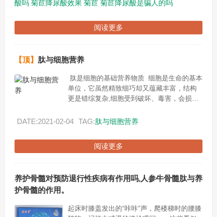
酸吗
菊苣降尿酸效果
菊苣
菊苣降尿酸是骗人的吗
阅读更多
【顶】
肽与细胞营养
肽是细胞的基础营养物质 细胞是生命的基本
单位，它虽然精致细巧却又蕴藏丰富，结构
更是错综复杂,细胞受到破坏、毒害，会损害
健康，引发各种疾病。现代我们只生一种病
就是--------...
DATE:2021-02-04
TAG:
肽与细胞营养
阅读更多
养护骨髓对预防退行性疾病有作用吗,人参牛骨髓肽与养
护骨髓的作用。
起床时膝盖发出的“咔咔”声，爬楼梯时的腰膝