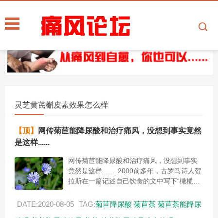
灵芝黄芪槲皮素效果怎么样
【顶】
网传菊苣能降尿酸和治疗痛风，没想到事实竟然
是这样......
网传菊苣能降尿酸和治疗痛风，没想到事实
竟然是这样...... 2000前多年，古罗马诗人贺
拉斯在一篇记述自己饮食的文中写下“橄榄、
菊苣及冬葵是我的粮食。” 2005年联合国粮
食...
DATE:2020-08-05
TAG:
菊苣降尿酸
菊苣茶
菊苣茶能降尿