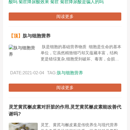
酸吗
菊苣降尿酸效果
菊苣
菊苣降尿酸是骗人的吗
阅读更多
【顶】
肽与细胞营养
肽是细胞的基础营养物质 细胞是生命的基本
单位，它虽然精致细巧却又蕴藏丰富，结构
更是错综复杂,细胞受到破坏、毒害，会损害
健康，引发各种疾病。现代我们只生一种病
就是--------...
DATE:2021-02-04
TAG:
肽与细胞营养
阅读更多
灵芝黄芪槲皮素对肝脏的作用,灵芝黄芪槲皮素能改善代
谢吗?
灵芝、黄芪与槲皮素是传统养生与现代营养