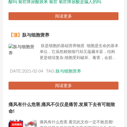
酸吗
菊苣降尿酸效果
菊苣
菊苣降尿酸是骗人的吗
阅读更多
【顶】
肽与细胞营养
肽是细胞的基础营养物质 细胞是生命的基本
单位，它虽然精致细巧却又蕴藏丰富，结构
更是错综复杂,细胞受到破坏、毒害，会损害
健康，引发各种疾病。现代我们只生一种病
就是--------...
DATE:2021-02-04
TAG:
肽与细胞营养
阅读更多
痛风有什么危害,痛风不仅仅是痛苦,发展下去有可能致
命!
痛风有什么危害,看完此文你一定不敢忽视!