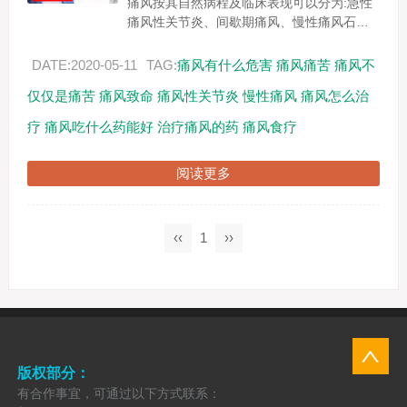
痛风按其自然病程及临床表现可以分为:急性
痛风性关节炎、间歇期痛风、慢性痛风石病
变期，以及痛风肾脏病变。(一)急性痛风性关
节炎 通常发生...
DATE:2020-05-11
TAG:
痛风有什么危害
痛风痛苦
痛风不
仅仅是痛苦
痛风致命
痛风性关节炎
慢性痛风
痛风怎么治
疗
痛风吃什么药能好
治疗痛风的药
痛风食疗
阅读更多
‹‹
1
››
版权部分：
有合作事宜，可通过以下方式联系：