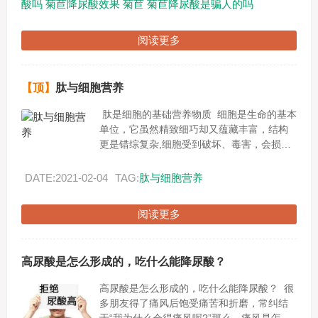
酸吗
菊苣降尿酸效果
菊苣
菊苣降尿酸是骗人的吗
阅读更多
【顶】
肽与细胞营养
肽是细胞的基础营养物质 细胞是生命的基本
单位，它虽然精致细巧却又蕴藏丰富，结构
更是错综复杂,细胞受到破坏、毒害，会损害
健康，引发各种疾病。现代我们只生一种病
就是--------...
DATE:2021-02-04
TAG:
肽与细胞营养
阅读更多
高尿酸是怎么形成的，吃什么能降尿酸？
高尿酸是怎么形成的，吃什么能降尿酸？ 很
多朋友得了痛风后饱受痛苦和折磨，常纠结