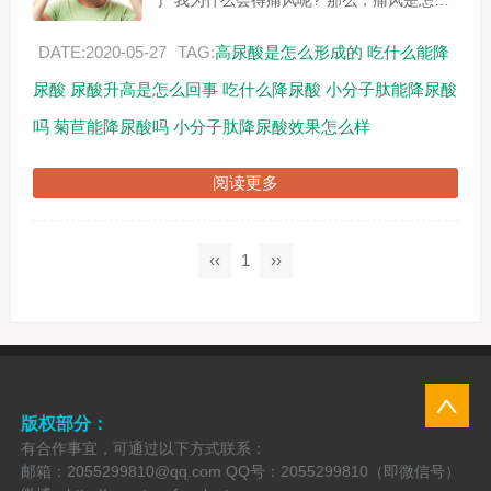
于“我为什么会得痛风呢?”那么，痛风是怎么
发生的呢?其实对于痛风病人而言，他们必要
经历的一个阶段就是高尿酸阶段...
DATE:2020-05-27
TAG:
高尿酸是怎么形成的
吃什么能降
尿酸
尿酸升高是怎么回事
吃什么降尿酸
小分子肽能降尿酸
吗
菊苣能降尿酸吗
小分子肽降尿酸效果怎么样
阅读更多
‹‹
1
››
版权部分：
有合作事宜，可通过以下方式联系：
邮箱：2055299810@qq.com QQ号：2055299810（即微信号）