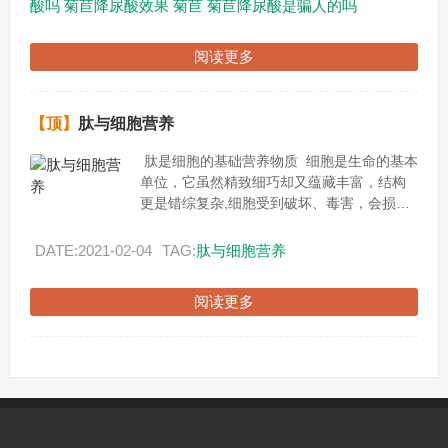
酸吗
菊苣降尿酸效果
菊苣
菊苣降尿酸是骗人的吗
阅读更多
【顶】
肽与细胞营养
肽是细胞的基础营养物质 细胞是生命的基本
单位，它虽然精致细巧却又蕴藏丰富，结构
更是错综复杂,细胞受到破坏、毒害，会损害
健康，引发各种疾病。现代我们只生一种病
就是--------...
DATE:2021-02-04
TAG:
肽与细胞营养
阅读更多