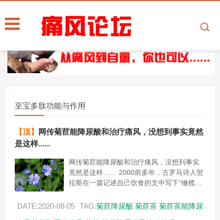
至宝多肽功能与作用
【顶】
网传菊苣能降尿酸和治疗痛风，没想到事实竟然
是这样......
网传菊苣能降尿酸和治疗痛风，没想到事实
竟然是这样...... 2000前多年，古罗马诗人贺
拉斯在一篇记述自己饮食的文中写下“橄榄、
菊苣及冬葵是我的粮食。” 2005年联合国粮
食...
DATE:2020-08-05
TAG:
菊苣降尿酸
菊苣茶
菊苣茶能降尿